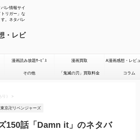
タバレ情報サイ
ドトリガー」な
ます。ネタバレ
感想・レビ
漫画読み放題ｻｰﾋﾞｽ
漫画買取
A漫画感想・レビ
その他
「鬼滅の刃」買取料金
タバレあり
コラム
あり）
>
東京卍リベンジャーズ
50話「Damn it」のネタバ