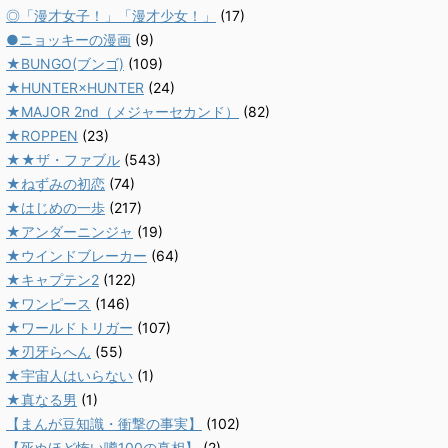
◎「漫才女子！」「漫才少女！」
(17)
●ニョッキーの漫画
(9)
★BUNGO(ブンゴ)
(109)
★HUNTER×HUNTER
(24)
★MAJOR 2nd（メジャーセカンド）
(82)
★ROPPEN
(23)
★★ザ・ファブル
(543)
★ねずみの初恋
(74)
★はじめの一歩
(217)
★アンダーニンジャ
(19)
★ウインドブレーカー
(64)
★キャプテン2
(122)
★ワンピース
(146)
★ワールドトリガー
(107)
★刃牙らへん
(55)
★宇宙人はいらない
(1)
★真なる男
(1)
【まんが豆知識・衝撃の事実】
(102)
【死ぬほど怖い噂100の真相】
(2)