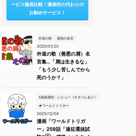
ービス徹底比較！漫画村の代わりの
お勧めサービス！
外道の歌
漫画の名言
2020/01/20
外道の歌（善悪の屑）名
言集…「屑は生きるな」
「もう少し苦しんでから
死のうか？」
A漫画感想・レビュー（ネタバレあり）
★ワールドトリガー
2025/12/04
漫画「ワールドトリガ
ー」259話「遠征選抜試