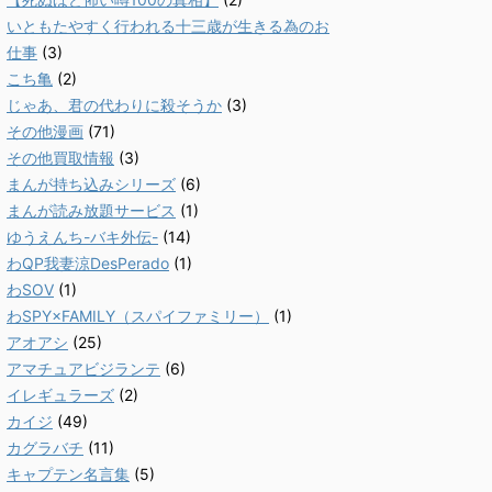
いともたやすく行われる十三歳が生きる為のお
仕事
(3)
こち亀
(2)
じゃあ、君の代わりに殺そうか
(3)
その他漫画
(71)
その他買取情報
(3)
まんが持ち込みシリーズ
(6)
まんが読み放題サービス
(1)
ゆうえんち-バキ外伝-
(14)
わQP我妻涼DesPerado
(1)
わSOV
(1)
わSPY×FAMILY（スパイファミリー）
(1)
アオアシ
(25)
アマチュアビジランテ
(6)
イレギュラーズ
(2)
カイジ
(49)
カグラバチ
(11)
キャプテン名言集
(5)