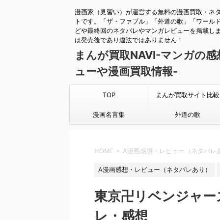
漫画家（見習い）が運営する無料の漫画買取・ネ
トです。「ザ・ファブル」「外道の歌」「ワール
どや最終回のネタバレやマンガレビューを掲載し
は発売後であり違法ではありません！
まんが買取NAVI-マンガの
ューや漫画買取情報-
TOP
まんが買取サイト比較
漫画名言集
外道の歌
HOME
>
A漫画感想・レビュー（ネタバレ
A漫画感想・レビュー（ネタバレあり）
東京卍リベンジャーズ1
レ・感想