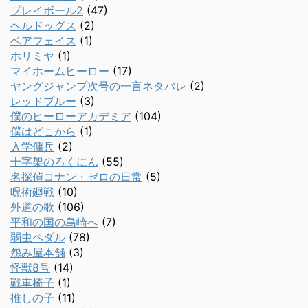
プレイボール2
(47)
ヘルドッグス
(2)
ベアフェイス
(1)
ホリミヤ
(1)
マイホームヒーロー
(17)
ヤングジャンプ次号の一言ネタバレ
(2)
レッドブルー
(3)
僕のヒーローアカデミア
(104)
僕はどこから
(1)
入学傭兵
(2)
十字架のろくにん
(55)
名探偵コナン・ゼロの日常
(5)
呪術廻戦
(10)
外道の歌
(106)
平和の国の島崎へ
(7)
弱虫ペダル
(78)
怨み屋本舗
(3)
怪獣8号
(14)
戦車椅子
(1)
推しの子
(11)