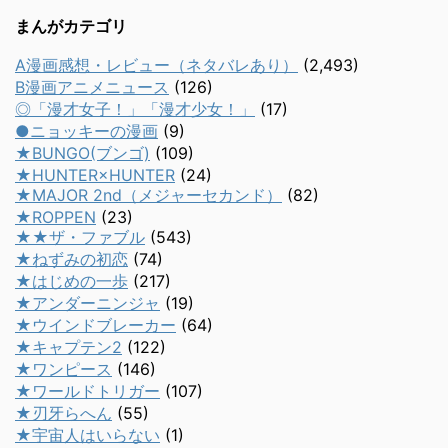
まんがカテゴリ
A漫画感想・レビュー（ネタバレあり）
(2,493)
B漫画アニメニュース
(126)
◎「漫才女子！」「漫才少女！」
(17)
●ニョッキーの漫画
(9)
★BUNGO(ブンゴ)
(109)
★HUNTER×HUNTER
(24)
★MAJOR 2nd（メジャーセカンド）
(82)
★ROPPEN
(23)
★★ザ・ファブル
(543)
★ねずみの初恋
(74)
★はじめの一歩
(217)
★アンダーニンジャ
(19)
★ウインドブレーカー
(64)
★キャプテン2
(122)
★ワンピース
(146)
★ワールドトリガー
(107)
★刃牙らへん
(55)
★宇宙人はいらない
(1)