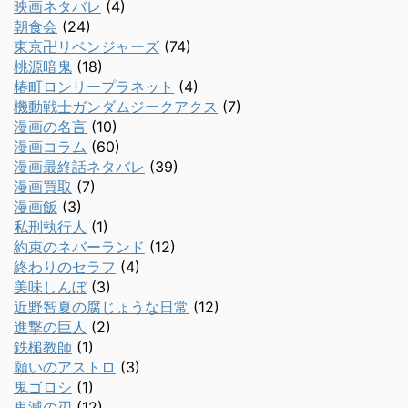
映画ネタバレ
(4)
朝食会
(24)
東京卍リベンジャーズ
(74)
桃源暗鬼
(18)
椿町ロンリープラネット
(4)
機動戦士ガンダムジークアクス
(7)
漫画の名言
(10)
漫画コラム
(60)
漫画最終話ネタバレ
(39)
漫画買取
(7)
漫画飯
(3)
私刑執行人
(1)
約束のネバーランド
(12)
終わりのセラフ
(4)
美味しんぼ
(3)
近野智夏の腐じょうな日常
(12)
進撃の巨人
(2)
鉄槌教師
(1)
願いのアストロ
(3)
鬼ゴロシ
(1)
鬼滅の刃
(12)