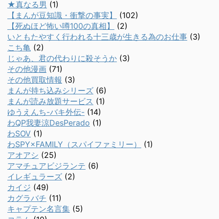
★真なる男
(1)
【まんが豆知識・衝撃の事実】
(102)
【死ぬほど怖い噂100の真相】
(2)
いともたやすく行われる十三歳が生きる為のお仕事
(3)
こち亀
(2)
じゃあ、君の代わりに殺そうか
(3)
その他漫画
(71)
その他買取情報
(3)
まんが持ち込みシリーズ
(6)
まんが読み放題サービス
(1)
ゆうえんち-バキ外伝-
(14)
わQP我妻涼DesPerado
(1)
わSOV
(1)
わSPY×FAMILY（スパイファミリー）
(1)
アオアシ
(25)
アマチュアビジランテ
(6)
イレギュラーズ
(2)
カイジ
(49)
カグラバチ
(11)
キャプテン名言集
(5)