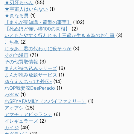
★刃牙らへん
(55)
★宇宙人はいらない
(1)
★真なる男
(1)
【まんが豆知識・衝撃の事実】
(102)
【死ぬほど怖い噂100の真相】
(2)
いともたやすく行われる十三歳が生きる為のお仕事
(3)
こち亀
(2)
じゃあ、君の代わりに殺そうか
(3)
その他漫画
(71)
その他買取情報
(3)
まんが持ち込みシリーズ
(6)
まんが読み放題サービス
(1)
ゆうえんち-バキ外伝-
(14)
わQP我妻涼DesPerado
(1)
わSOV
(1)
わSPY×FAMILY（スパイファミリー）
(1)
アオアシ
(25)
アマチュアビジランテ
(6)
イレギュラーズ
(2)
カイジ
(49)