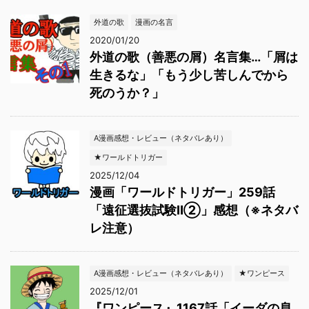
外道の歌
漫画の名言
2020/01/20
外道の歌（善悪の屑）名言集…「屑は
生きるな」「もう少し苦しんでから
死のうか？」
A漫画感想・レビュー（ネタバレあり）
★ワールドトリガー
2025/12/04
漫画「ワールドトリガー」259話
「遠征選抜試験Ⅱ②」感想（※ネタバ
レ注意）
A漫画感想・レビュー（ネタバレあり）
★ワンピース
2025/12/01
『ワンピース』1167話「イーダの息