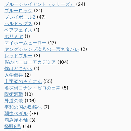
ブルージャイアント（シリーズ）
(24)
ブルーロック
(21)
プレイボール2
(47)
ヘルドッグス
(2)
ベアフェイス
(1)
ホリミヤ
(1)
マイホームヒーロー
(17)
ヤングジャンプ次号の一言ネタバレ
(2)
レッドブルー
(3)
僕のヒーローアカデミア
(104)
僕はどこから
(1)
入学傭兵
(2)
十字架のろくにん
(55)
名探偵コナン・ゼロの日常
(5)
呪術廻戦
(10)
外道の歌
(106)
平和の国の島崎へ
(7)
弱虫ペダル
(78)
怨み屋本舗
(3)
怪獣8号
(14)