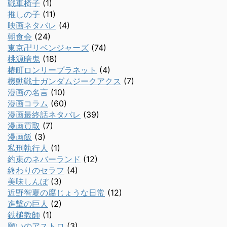
戦車椅子
(1)
推しの子
(11)
映画ネタバレ
(4)
朝食会
(24)
東京卍リベンジャーズ
(74)
桃源暗鬼
(18)
椿町ロンリープラネット
(4)
機動戦士ガンダムジークアクス
(7)
漫画の名言
(10)
漫画コラム
(60)
漫画最終話ネタバレ
(39)
漫画買取
(7)
漫画飯
(3)
私刑執行人
(1)
約束のネバーランド
(12)
終わりのセラフ
(4)
美味しんぼ
(3)
近野智夏の腐じょうな日常
(12)
進撃の巨人
(2)
鉄槌教師
(1)
願いのアストロ
(3)