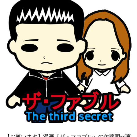
【お笑いネタ】漫画『ザ・ファブル』の佐藤明が言