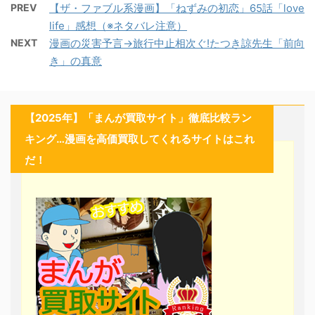
PREV
【ザ・ファブル系漫画】「ねずみの初恋」65話「love
life」感想（※ネタバレ注意）
NEXT
漫画の災害予言→旅行中止相次ぐ!たつき諒先生「前向
き」の真意
【2025年】「まんが買取サイト」徹底比較ラン
キング…漫画を高価買取してくれるサイトはこれ
だ！