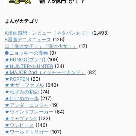
額“7.5億円”か！？
まんがカテゴリ
A漫画感想・レビュー（ネタバレあり）
(2,493)
B漫画アニメニュース
(126)
◎「漫才女子！」「漫才少女！」
(17)
●ニョッキーの漫画
(9)
★BUNGO(ブンゴ)
(109)
★HUNTER×HUNTER
(24)
★MAJOR 2nd（メジャーセカンド）
(82)
★ROPPEN
(23)
★★ザ・ファブル
(543)
★ねずみの初恋
(74)
★はじめの一歩
(217)
★アンダーニンジャ
(19)
★ウインドブレーカー
(64)
★キャプテン2
(122)
★ワンピース
(146)
★ワールドトリガー
(107)