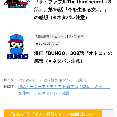
『ザ・ファブルThe third secret（3
部）』第15話『今を生きる女…。』
の感想（※ネタバレ注意）
A漫画感想・レビュー（ネタバレあり）
★BUNGO(ブンゴ)
漫画『BUNGO』308話『オトコ』の
感想（※ネタバレ注意）
PREV
はじめの一歩1222話のネタバレ・感想
NEXT
僕のヒーローアカデミア(ヒロアカ)183話「終日！！
文化祭！」のネタバレ・感想
【2025年】「まんが買取サイト」徹底比較ラン