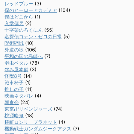
レッドブルー
(3)
僕のヒーローアカデミア
(104)
僕はどこから
(1)
入学傭兵
(2)
十字架のろくにん
(55)
名探偵コナン・ゼロの日常
(5)
呪術廻戦
(10)
外道の歌
(106)
平和の国の島崎へ
(7)
弱虫ペダル
(78)
怨み屋本舗
(3)
怪獣8号
(14)
戦車椅子
(1)
推しの子
(11)
映画ネタバレ
(4)
朝食会
(24)
東京卍リベンジャーズ
(74)
桃源暗鬼
(18)
椿町ロンリープラネット
(4)
機動戦士ガンダムジークアクス
(7)