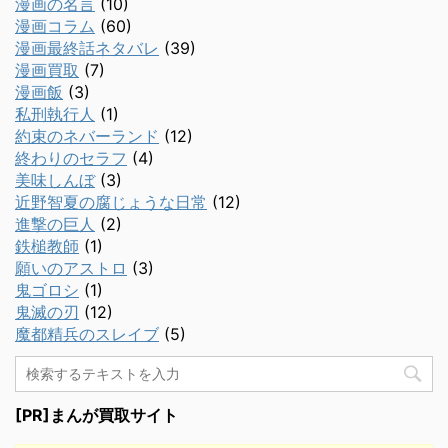
漫画の名言
(10)
漫画コラム
(60)
漫画最終話ネタバレ
(39)
漫画買取
(7)
漫画飯
(3)
私刑執行人
(1)
約束のネバーランド
(12)
終わりのセラフ
(4)
美味しんぼ
(3)
近野智夏の腐じょうな日常
(12)
進撃の巨人
(2)
鉄槌教師
(1)
願いのアストロ
(3)
鬼ゴロシ
(1)
鬼滅の刃
(12)
魔都精兵のスレイブ
(5)
[PR]まんが買取サイト