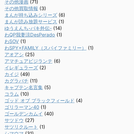
その他漫画
(71)
その他買取情報
(3)
まんが持ち込みシリーズ
(6)
まんが読み放題サービス
(1)
ゆうえんち-バキ外伝-
(14)
わQP我妻涼DesPerado
(1)
わSOV
(1)
わSPY×FAMILY（スパイファミリー）
(1)
アオアシ
(25)
アマチュアビジランテ
(6)
イレギュラーズ
(2)
カイジ
(49)
カグラバチ
(11)
キャプテン名言集
(5)
コラム
(10)
ゴッド オブ ブラックフィールド
(4)
ゴリラーマン40
(1)
ゴールデンカムイ
(40)
サツドウ
(27)
サツリクルート
(1)
シマウマ
(31)