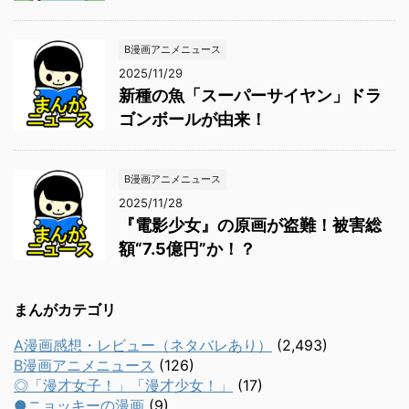
B漫画アニメニュース
2025/11/29
新種の魚「スーパーサイヤン」ドラ
ゴンボールが由来！
B漫画アニメニュース
2025/11/28
『電影少女』の原画が盗難！被害総
額“7.5億円”か！？
まんがカテゴリ
A漫画感想・レビュー（ネタバレあり）
(2,493)
B漫画アニメニュース
(126)
◎「漫才女子！」「漫才少女！」
(17)
●ニョッキーの漫画
(9)