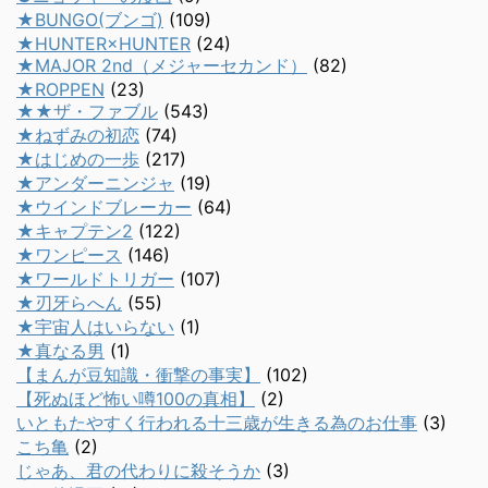
★BUNGO(ブンゴ)
(109)
★HUNTER×HUNTER
(24)
★MAJOR 2nd（メジャーセカンド）
(82)
★ROPPEN
(23)
★★ザ・ファブル
(543)
★ねずみの初恋
(74)
★はじめの一歩
(217)
★アンダーニンジャ
(19)
★ウインドブレーカー
(64)
★キャプテン2
(122)
★ワンピース
(146)
★ワールドトリガー
(107)
★刃牙らへん
(55)
★宇宙人はいらない
(1)
★真なる男
(1)
【まんが豆知識・衝撃の事実】
(102)
【死ぬほど怖い噂100の真相】
(2)
いともたやすく行われる十三歳が生きる為のお仕事
(3)
こち亀
(2)
じゃあ、君の代わりに殺そうか
(3)