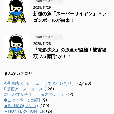
B漫画アニメニュース
2025/11/29
新種の魚「スーパーサイヤン」ドラ
ゴンボールが由来！
B漫画アニメニュース
2025/11/28
『電影少女』の原画が盗難！被害総
額“7.5億円”か！？
まんがカテゴリ
A漫画感想・レビュー（ネタバレあり）
(2,493)
B漫画アニメニュース
(126)
◎「漫才女子！」「漫才少女！」
(17)
●ニョッキーの漫画
(9)
★BUNGO(ブンゴ)
(109)
★HUNTER×HUNTER
(24)