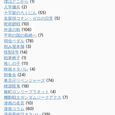
僕はどこから
(1)
入学傭兵
(2)
十字架のろくにん
(55)
名探偵コナン・ゼロの日常
(5)
呪術廻戦
(10)
外道の歌
(106)
平和の国の島崎へ
(7)
弱虫ペダル
(78)
怨み屋本舗
(3)
怪獣8号
(14)
戦車椅子
(1)
推しの子
(11)
映画ネタバレ
(4)
朝食会
(24)
東京卍リベンジャーズ
(74)
桃源暗鬼
(18)
椿町ロンリープラネット
(4)
機動戦士ガンダムジークアクス
(7)
漫画の名言
(10)
漫画コラム
(60)
漫画最終話ネタバレ
(39)