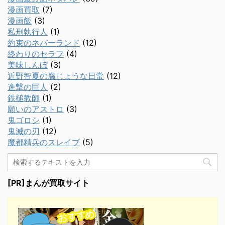
漫画買取
(7)
漫画飯
(3)
私刑執行人
(1)
約束のネバーランド
(12)
終わりのセラフ
(4)
美味しんぼ
(3)
近野智夏の腐じょうな日常
(12)
進撃の巨人
(2)
鉄槌教師
(1)
願いのアストロ
(3)
鬼ゴロシ
(1)
鬼滅の刃
(12)
魔都精兵のスレイブ
(5)
[PR]まんが買取サイト