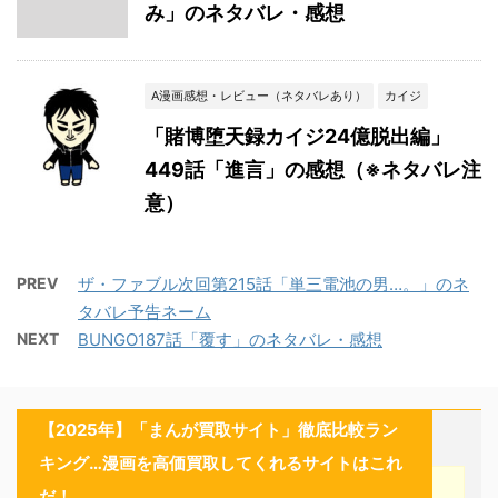
み」のネタバレ・感想
A漫画感想・レビュー（ネタバレあり）
カイジ
「賭博堕天録カイジ24億脱出編」
449話「進言」の感想（※ネタバレ注
意）
PREV
ザ・ファブル次回第215話「単三電池の男…。」のネ
タバレ予告ネーム
NEXT
BUNGO187話「覆す」のネタバレ・感想
【2025年】「まんが買取サイト」徹底比較ラン
キング…漫画を高価買取してくれるサイトはこれ
だ！