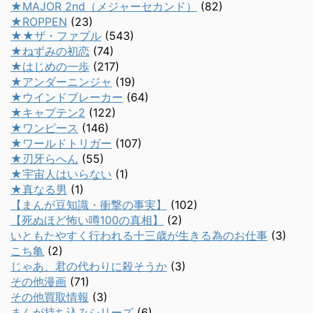
★MAJOR 2nd（メジャーセカンド）
(82)
★ROPPEN
(23)
★★ザ・ファブル
(543)
★ねずみの初恋
(74)
★はじめの一歩
(217)
★アンダーニンジャ
(19)
★ウインドブレーカー
(64)
★キャプテン2
(122)
★ワンピース
(146)
★ワールドトリガー
(107)
★刃牙らへん
(55)
★宇宙人はいらない
(1)
★真なる男
(1)
【まんが豆知識・衝撃の事実】
(102)
【死ぬほど怖い噂100の真相】
(2)
いともたやすく行われる十三歳が生きる為のお仕事
(3)
こち亀
(2)
じゃあ、君の代わりに殺そうか
(3)
その他漫画
(71)
その他買取情報
(3)
まんが持ち込みシリーズ
(6)