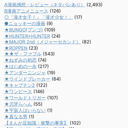
A漫画感想・レビュー（ネタバレあり）
(2,493)
B漫画アニメニュース
(126)
◎「漫才女子！」「漫才少女！」
(17)
●ニョッキーの漫画
(9)
★BUNGO(ブンゴ)
(109)
★HUNTER×HUNTER
(24)
★MAJOR 2nd（メジャーセカンド）
(82)
★ROPPEN
(23)
★★ザ・ファブル
(543)
★ねずみの初恋
(74)
★はじめの一歩
(217)
★アンダーニンジャ
(19)
★ウインドブレーカー
(64)
★キャプテン2
(122)
★ワンピース
(146)
★ワールドトリガー
(107)
★刃牙らへん
(55)
★宇宙人はいらない
(1)
★真なる男
(1)
【まんが豆知識・衝撃の事実】
(102)