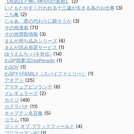
【死ぬほど怖い噂100の真相】
(2)
いともたやすく行われる十三歳が生きる為のお仕事
(3)
こち亀
(2)
じゃあ、君の代わりに殺そうか
(3)
その他漫画
(71)
その他買取情報
(3)
まんが持ち込みシリーズ
(6)
まんが読み放題サービス
(1)
ゆうえんち-バキ外伝-
(14)
わQP我妻涼DesPerado
(1)
わSOV
(1)
わSPY×FAMILY（スパイファミリー）
(1)
アオアシ
(25)
アマチュアビジランテ
(6)
イレギュラーズ
(2)
カイジ
(49)
カグラバチ
(11)
キャプテン名言集
(5)
コラム
(10)
ゴッド オブ ブラックフィールド
(4)
ゴリラーマン40
(1)