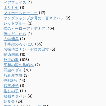
ベアフェイス
(1)
ホリミヤ
(1)
マイホームヒーロー
(17)
ヤングジャンプ次号の一言ネタバレ
(2)
レッドブルー
(3)
僕のヒーローアカデミア
(104)
僕はどこから
(1)
入学傭兵
(2)
十字架のろくにん
(55)
名探偵コナン・ゼロの日常
(5)
呪術廻戦
(10)
外道の歌
(106)
平和の国の島崎へ
(7)
弱虫ペダル
(78)
怨み屋本舗
(3)
怪獣8号
(14)
戦車椅子
(1)
推しの子
(11)
映画ネタバレ
(4)
朝食会
(24)