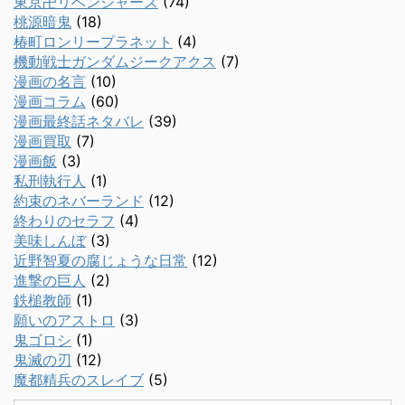
東京卍リベンジャーズ
(74)
桃源暗鬼
(18)
椿町ロンリープラネット
(4)
機動戦士ガンダムジークアクス
(7)
漫画の名言
(10)
漫画コラム
(60)
漫画最終話ネタバレ
(39)
漫画買取
(7)
漫画飯
(3)
私刑執行人
(1)
約束のネバーランド
(12)
終わりのセラフ
(4)
美味しんぼ
(3)
近野智夏の腐じょうな日常
(12)
進撃の巨人
(2)
鉄槌教師
(1)
願いのアストロ
(3)
鬼ゴロシ
(1)
鬼滅の刃
(12)
魔都精兵のスレイブ
(5)