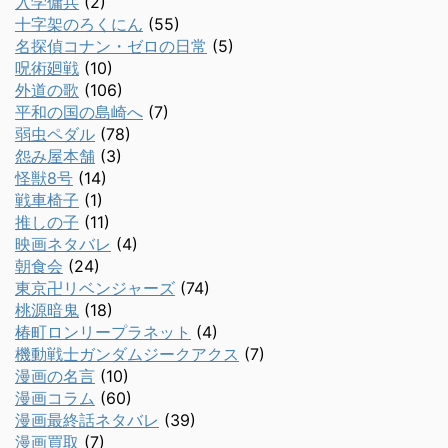
入学傭兵
(2)
十字架のろくにん
(55)
名探偵コナン・ゼロの日常
(5)
呪術廻戦
(10)
外道の歌
(106)
平和の国の島崎へ
(7)
弱虫ペダル
(78)
怨み屋本舗
(3)
怪獣8号
(14)
戦車椅子
(1)
推しの子
(11)
映画ネタバレ
(4)
朝食会
(24)
東京卍リベンジャーズ
(74)
桃源暗鬼
(18)
椿町ロンリープラネット
(4)
機動戦士ガンダムジークアクス
(7)
漫画の名言
(10)
漫画コラム
(60)
漫画最終話ネタバレ
(39)
漫画買取
(7)