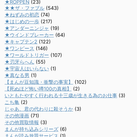
★ROPPEN
(23)
★★ザ・ファブル
(543)
★ねずみの初恋
(74)
★はじめの一歩
(217)
★アンダーニンジャ
(19)
★ウインドブレーカー
(64)
★キャプテン2
(122)
★ワンピース
(146)
★ワールドトリガー
(107)
★刃牙らへん
(55)
★宇宙人はいらない
(1)
★真なる男
(1)
【まんが豆知識・衝撃の事実】
(102)
【死ぬほど怖い噂100の真相】
(2)
いともたやすく行われる十三歳が生きる為のお仕事
(3)
こち亀
(2)
じゃあ、君の代わりに殺そうか
(3)
その他漫画
(71)
その他買取情報
(3)
まんが持ち込みシリーズ
(6)
まんが読み放題サービス
(1)