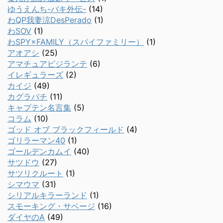
ゆうえんち-バキ外伝-
(14)
わQP我妻涼DesPerado
(1)
わSOV
(1)
わSPY×FAMILY（スパイファミリー）
(1)
アオアシ
(25)
アマチュアビジランテ
(6)
イレギュラーズ
(2)
カイジ
(49)
カグラバチ
(11)
キャプテン名言集
(5)
コラム
(10)
ゴッド オブ ブラックフィールド
(4)
ゴリラーマン40
(1)
ゴールデンカムイ
(40)
サツドウ
(27)
サツリクルート
(1)
シマウマ
(31)
シリアルキラーランド
(1)
スモーキング・サベージ
(16)
ダイヤのA
(49)