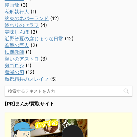
漫画飯
(3)
私刑執行人
(1)
約束のネバーランド
(12)
終わりのセラフ
(4)
美味しんぼ
(3)
近野智夏の腐じょうな日常
(12)
進撃の巨人
(2)
鉄槌教師
(1)
願いのアストロ
(3)
鬼ゴロシ
(1)
鬼滅の刃
(12)
魔都精兵のスレイブ
(5)
[PR]まんが買取サイト