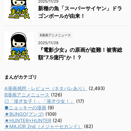
2025/11/29
新種の魚「スーパーサイヤン」ドラ
ゴンボールが由来！
B漫画アニメニュース
2025/11/28
『電影少女』の原画が盗難！被害総
額“7.5億円”か！？
まんがカテゴリ
A漫画感想・レビュー（ネタバレあり）
(2,493)
B漫画アニメニュース
(126)
◎「漫才女子！」「漫才少女！」
(17)
●ニョッキーの漫画
(9)
★BUNGO(ブンゴ)
(109)
★HUNTER×HUNTER
(24)
★MAJOR 2nd（メジャーセカンド）
(82)