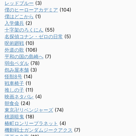
レッドブルー
(3)
僕のヒーローアカデミア
(104)
僕はどこから
(1)
入学傭兵
(2)
十字架のろくにん
(55)
名探偵コナン・ゼロの日常
(5)
呪術廻戦
(10)
外道の歌
(106)
平和の国の島崎へ
(7)
弱虫ペダル
(78)
怨み屋本舗
(3)
怪獣8号
(14)
戦車椅子
(1)
推しの子
(11)
映画ネタバレ
(4)
朝食会
(24)
東京卍リベンジャーズ
(74)
桃源暗鬼
(18)
椿町ロンリープラネット
(4)
機動戦士ガンダムジークアクス
(7)