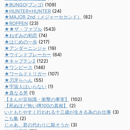
★BUNGO(ブンゴ)
(109)
★HUNTER×HUNTER
(24)
★MAJOR 2nd（メジャーセカンド）
(82)
★ROPPEN
(23)
★★ザ・ファブル
(543)
★ねずみの初恋
(74)
★はじめの一歩
(217)
★アンダーニンジャ
(19)
★ウインドブレーカー
(64)
★キャプテン2
(122)
★ワンピース
(146)
★ワールドトリガー
(107)
★刃牙らへん
(55)
★宇宙人はいらない
(1)
★真なる男
(1)
【まんが豆知識・衝撃の事実】
(102)
【死ぬほど怖い噂100の真相】
(2)
いともたやすく行われる十三歳が生きる為のお仕事
(3)
こち亀
(2)
じゃあ、君の代わりに殺そうか
(3)