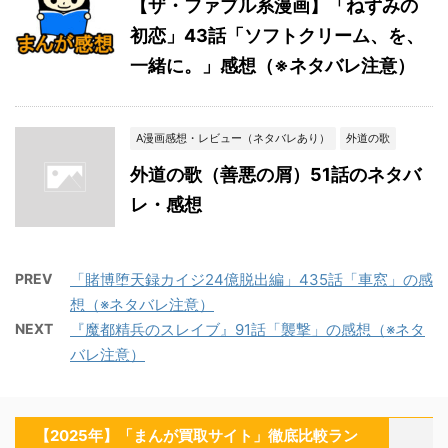
【ザ・ファブル系漫画】「ねずみの
初恋」43話「ソフトクリーム、を、
一緒に。」感想（※ネタバレ注意）
A漫画感想・レビュー（ネタバレあり）
外道の歌
外道の歌（善悪の屑）51話のネタバ
レ・感想
PREV
「賭博堕天録カイジ24億脱出編」435話「車窓」の感
想（※ネタバレ注意）
NEXT
『魔都精兵のスレイブ』91話「襲撃」の感想（※ネタ
バレ注意）
【2025年】「まんが買取サイト」徹底比較ラン