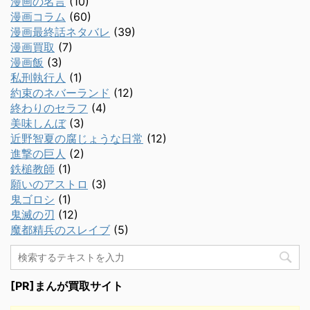
漫画の名言
(10)
漫画コラム
(60)
漫画最終話ネタバレ
(39)
漫画買取
(7)
漫画飯
(3)
私刑執行人
(1)
約束のネバーランド
(12)
終わりのセラフ
(4)
美味しんぼ
(3)
近野智夏の腐じょうな日常
(12)
進撃の巨人
(2)
鉄槌教師
(1)
願いのアストロ
(3)
鬼ゴロシ
(1)
鬼滅の刃
(12)
魔都精兵のスレイブ
(5)
[PR]まんが買取サイト