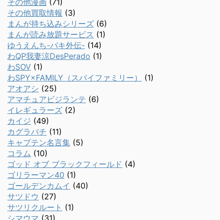
その他漫画
(71)
その他買取情報
(3)
まんが持ち込みシリーズ
(6)
まんが読み放題サービス
(1)
ゆうえんち-バキ外伝-
(14)
わQP我妻涼DesPerado
(1)
わSOV
(1)
わSPY×FAMILY（スパイファミリー）
(1)
アオアシ
(25)
アマチュアビジランテ
(6)
イレギュラーズ
(2)
カイジ
(49)
カグラバチ
(11)
キャプテン名言集
(5)
コラム
(10)
ゴッド オブ ブラックフィールド
(4)
ゴリラーマン40
(1)
ゴールデンカムイ
(40)
サツドウ
(27)
サツリクルート
(1)
シマウマ
(31)