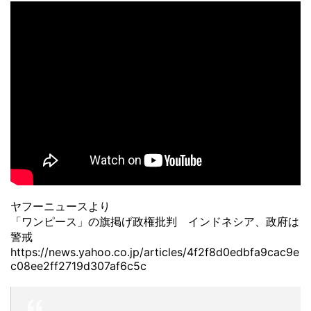
ヤフーニュースより
「ワンピース」の旗掲げ政権批判 インドネシア、政府は
警戒
https://news.yahoo.co.jp/articles/4f2f8d0edbfa9cac9e
c08ee2ff2719d307af6c5c