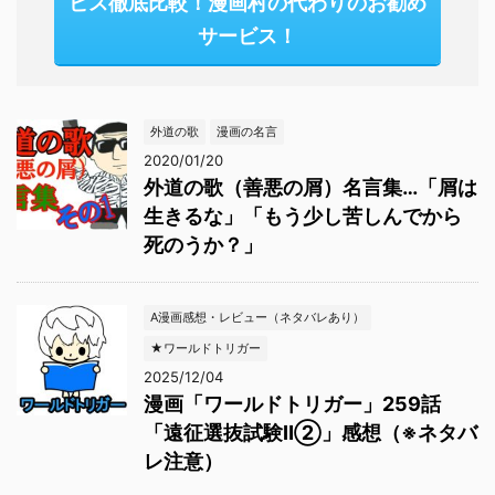
ビス徹底比較！漫画村の代わりのお勧め
サービス！
外道の歌
漫画の名言
2020/01/20
外道の歌（善悪の屑）名言集…「屑は
生きるな」「もう少し苦しんでから
死のうか？」
A漫画感想・レビュー（ネタバレあり）
★ワールドトリガー
2025/12/04
漫画「ワールドトリガー」259話
「遠征選抜試験Ⅱ②」感想（※ネタバ
レ注意）