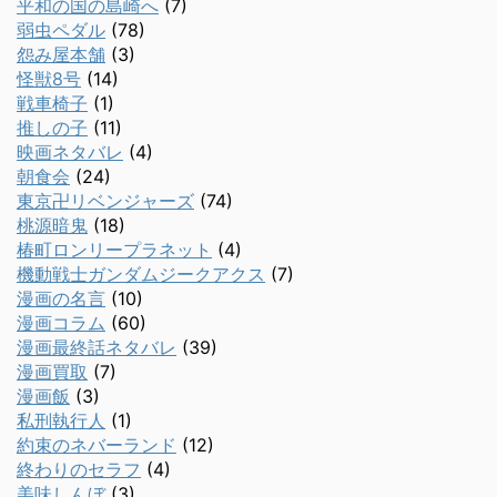
平和の国の島崎へ
(7)
弱虫ペダル
(78)
怨み屋本舗
(3)
怪獣8号
(14)
戦車椅子
(1)
推しの子
(11)
映画ネタバレ
(4)
朝食会
(24)
東京卍リベンジャーズ
(74)
桃源暗鬼
(18)
椿町ロンリープラネット
(4)
機動戦士ガンダムジークアクス
(7)
漫画の名言
(10)
漫画コラム
(60)
漫画最終話ネタバレ
(39)
漫画買取
(7)
漫画飯
(3)
私刑執行人
(1)
約束のネバーランド
(12)
終わりのセラフ
(4)
美味しんぼ
(3)