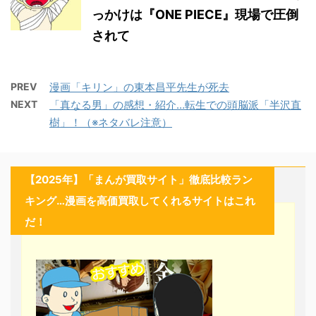
っかけは『ONE PIECE』現場で圧倒
されて
PREV
漫画「キリン」の東本昌平先生が死去
NEXT
「真なる男」の感想・紹介…転生での頭脳派「半沢直
樹」！（※ネタバレ注意）
【2025年】「まんが買取サイト」徹底比較ラン
キング…漫画を高価買取してくれるサイトはこれ
だ！