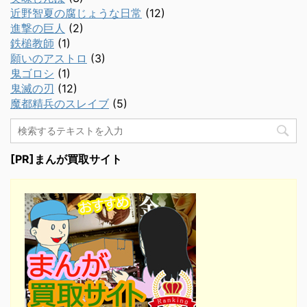
近野智夏の腐じょうな日常
(12)
進撃の巨人
(2)
鉄槌教師
(1)
願いのアストロ
(3)
鬼ゴロシ
(1)
鬼滅の刃
(12)
魔都精兵のスレイブ
(5)
[PR]まんが買取サイト