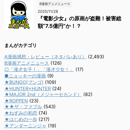
B漫画アニメニュース
2025/11/28
『電影少女』の原画が盗難！被害総
額“7.5億円”か！？
まんがカテゴリ
A漫画感想・レビュー（ネタバレあり）
(2,493)
B漫画アニメニュース
(126)
◎「漫才女子！」「漫才少女！」
(17)
●ニョッキーの漫画
(9)
★BUNGO(ブンゴ)
(109)
★HUNTER×HUNTER
(24)
★MAJOR 2nd（メジャーセカンド）
(82)
★ROPPEN
(23)
★★ザ・ファブル
(543)
★ねずみの初恋
(74)
★はじめの一歩
(217)
★アンダーニンジャ
(19)