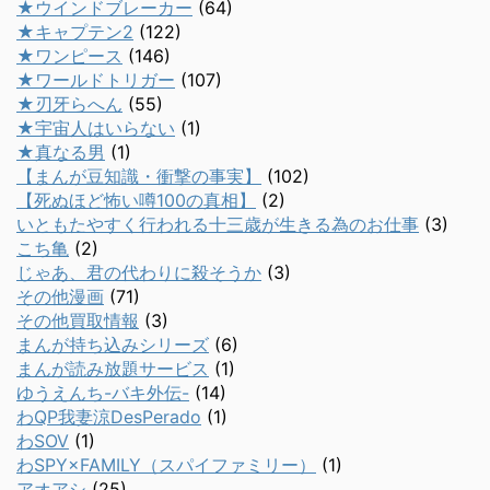
★ウインドブレーカー
(64)
★キャプテン2
(122)
★ワンピース
(146)
★ワールドトリガー
(107)
★刃牙らへん
(55)
★宇宙人はいらない
(1)
★真なる男
(1)
【まんが豆知識・衝撃の事実】
(102)
【死ぬほど怖い噂100の真相】
(2)
いともたやすく行われる十三歳が生きる為のお仕事
(3)
こち亀
(2)
じゃあ、君の代わりに殺そうか
(3)
その他漫画
(71)
その他買取情報
(3)
まんが持ち込みシリーズ
(6)
まんが読み放題サービス
(1)
ゆうえんち-バキ外伝-
(14)
わQP我妻涼DesPerado
(1)
わSOV
(1)
わSPY×FAMILY（スパイファミリー）
(1)
アオアシ
(25)