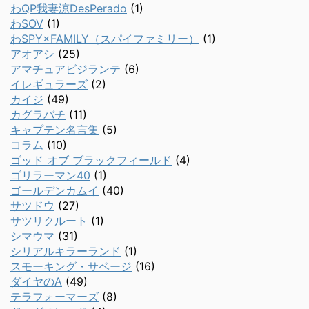
わQP我妻涼DesPerado
(1)
わSOV
(1)
わSPY×FAMILY（スパイファミリー）
(1)
アオアシ
(25)
アマチュアビジランテ
(6)
イレギュラーズ
(2)
カイジ
(49)
カグラバチ
(11)
キャプテン名言集
(5)
コラム
(10)
ゴッド オブ ブラックフィールド
(4)
ゴリラーマン40
(1)
ゴールデンカムイ
(40)
サツドウ
(27)
サツリクルート
(1)
シマウマ
(31)
シリアルキラーランド
(1)
スモーキング・サベージ
(16)
ダイヤのA
(49)
テラフォーマーズ
(8)