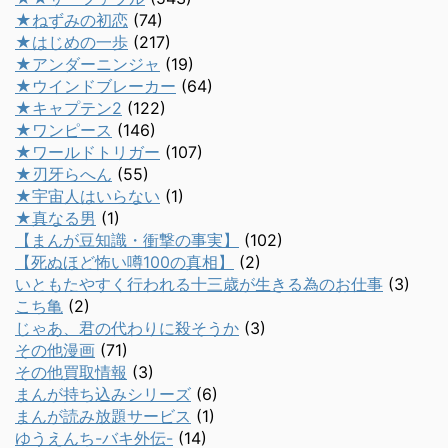
★ねずみの初恋
(74)
★はじめの一歩
(217)
★アンダーニンジャ
(19)
★ウインドブレーカー
(64)
★キャプテン2
(122)
★ワンピース
(146)
★ワールドトリガー
(107)
★刃牙らへん
(55)
★宇宙人はいらない
(1)
★真なる男
(1)
【まんが豆知識・衝撃の事実】
(102)
【死ぬほど怖い噂100の真相】
(2)
いともたやすく行われる十三歳が生きる為のお仕事
(3)
こち亀
(2)
じゃあ、君の代わりに殺そうか
(3)
その他漫画
(71)
その他買取情報
(3)
まんが持ち込みシリーズ
(6)
まんが読み放題サービス
(1)
ゆうえんち-バキ外伝-
(14)