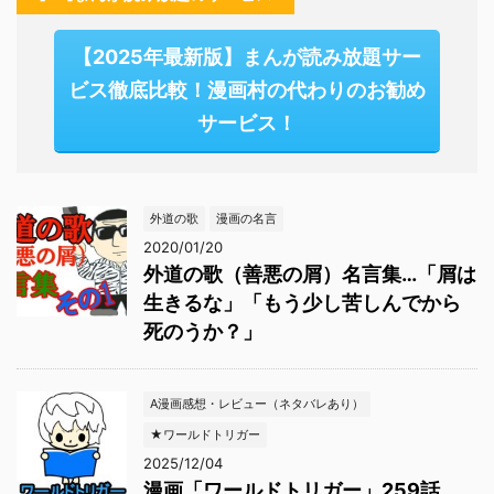
【2025年最新版】まんが読み放題サー
ビス徹底比較！漫画村の代わりのお勧め
サービス！
外道の歌
漫画の名言
2020/01/20
外道の歌（善悪の屑）名言集…「屑は
生きるな」「もう少し苦しんでから
死のうか？」
A漫画感想・レビュー（ネタバレあり）
★ワールドトリガー
2025/12/04
漫画「ワールドトリガー」259話