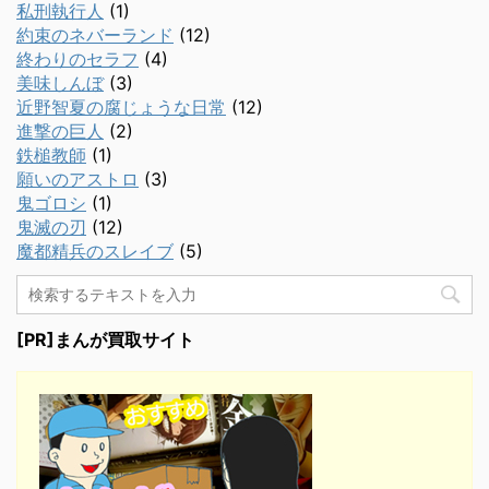
私刑執行人
(1)
約束のネバーランド
(12)
終わりのセラフ
(4)
美味しんぼ
(3)
近野智夏の腐じょうな日常
(12)
進撃の巨人
(2)
鉄槌教師
(1)
願いのアストロ
(3)
鬼ゴロシ
(1)
鬼滅の刃
(12)
魔都精兵のスレイブ
(5)
[PR]まんが買取サイト