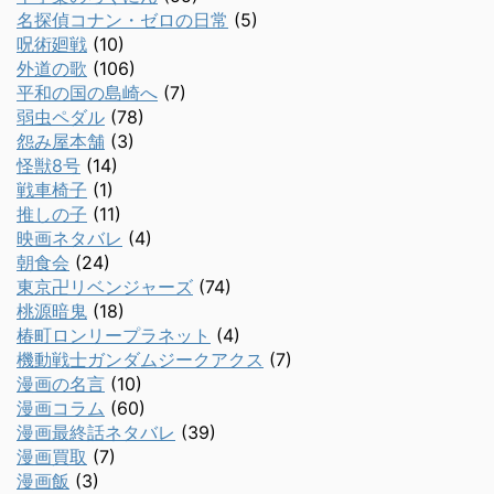
名探偵コナン・ゼロの日常
(5)
呪術廻戦
(10)
外道の歌
(106)
平和の国の島崎へ
(7)
弱虫ペダル
(78)
怨み屋本舗
(3)
怪獣8号
(14)
戦車椅子
(1)
推しの子
(11)
映画ネタバレ
(4)
朝食会
(24)
東京卍リベンジャーズ
(74)
桃源暗鬼
(18)
椿町ロンリープラネット
(4)
機動戦士ガンダムジークアクス
(7)
漫画の名言
(10)
漫画コラム
(60)
漫画最終話ネタバレ
(39)
漫画買取
(7)
漫画飯
(3)