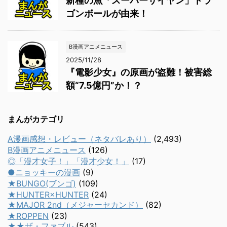
新種の魚「スーパーサイヤン」ドラ
ゴンボールが由来！
B漫画アニメニュース
2025/11/28
『電影少女』の原画が盗難！被害総
額“7.5億円”か！？
まんがカテゴリ
A漫画感想・レビュー（ネタバレあり）
(2,493)
B漫画アニメニュース
(126)
◎「漫才女子！」「漫才少女！」
(17)
●ニョッキーの漫画
(9)
★BUNGO(ブンゴ)
(109)
★HUNTER×HUNTER
(24)
★MAJOR 2nd（メジャーセカンド）
(82)
★ROPPEN
(23)
★★ザ・ファブル
(543)