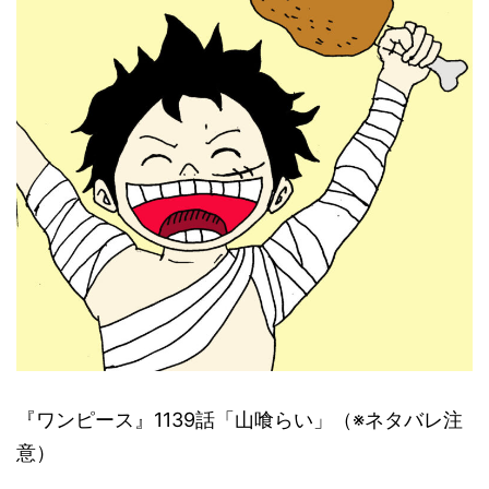
『ワンピース』1139話「山喰らい」（※ネタバレ注
意）