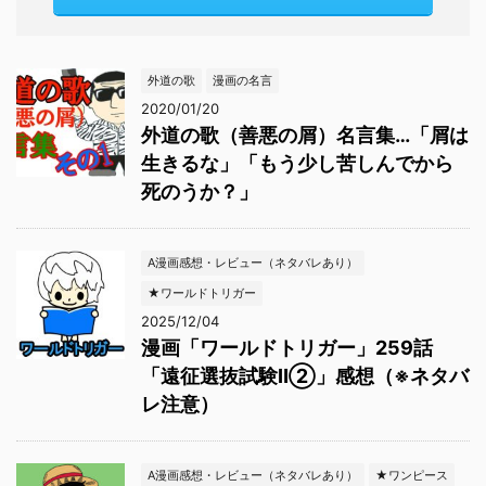
外道の歌
漫画の名言
2020/01/20
外道の歌（善悪の屑）名言集…「屑は
生きるな」「もう少し苦しんでから
死のうか？」
A漫画感想・レビュー（ネタバレあり）
★ワールドトリガー
2025/12/04
漫画「ワールドトリガー」259話
「遠征選抜試験Ⅱ②」感想（※ネタバ
レ注意）
A漫画感想・レビュー（ネタバレあり）
★ワンピース