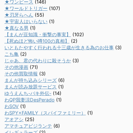
★ワンピース
(146)
★ワールドトリガー
(107)
★刃牙らへん
(55)
★宇宙人はいらない
(1)
★真なる男
(1)
【まんが豆知識・衝撃の事実】
(102)
【死ぬほど怖い噂100の真相】
(2)
いともたやすく行われる十三歳が生きる為のお仕事
(3)
こち亀
(2)
じゃあ、君の代わりに殺そうか
(3)
その他漫画
(71)
その他買取情報
(3)
まんが持ち込みシリーズ
(6)
まんが読み放題サービス
(1)
ゆうえんち-バキ外伝-
(14)
わQP我妻涼DesPerado
(1)
わSOV
(1)
わSPY×FAMILY（スパイファミリー）
(1)
アオアシ
(25)
アマチュアビジランテ
(6)
イレギュラーズ
(2)