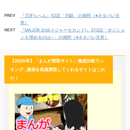
PREV
『刃牙らへん』52話「児戯」の感想（※ネタバレ注
意）
NEXT
『MAJOR 2nd(メジャーセカンド)』313話「ポジショ
ンを埋めるのは─」の感想（※ネタバレ注意）
【2025年】「まんが買取サイト」徹底比較ラン
キング…漫画を高価買取してくれるサイトはこれ
だ！