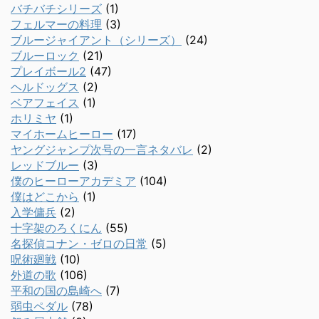
バチバチシリーズ
(1)
フェルマーの料理
(3)
ブルージャイアント（シリーズ）
(24)
ブルーロック
(21)
プレイボール2
(47)
ヘルドッグス
(2)
ベアフェイス
(1)
ホリミヤ
(1)
マイホームヒーロー
(17)
ヤングジャンプ次号の一言ネタバレ
(2)
レッドブルー
(3)
僕のヒーローアカデミア
(104)
僕はどこから
(1)
入学傭兵
(2)
十字架のろくにん
(55)
名探偵コナン・ゼロの日常
(5)
呪術廻戦
(10)
外道の歌
(106)
平和の国の島崎へ
(7)
弱虫ペダル
(78)