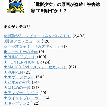
『電影少女』の原画が盗難！被害総
額“7.5億円”か！？
まんがカテゴリ
A漫画感想・レビュー（ネタバレあり）
(2,493)
B漫画アニメニュース
(126)
◎「漫才女子！」「漫才少女！」
(17)
●ニョッキーの漫画
(9)
★BUNGO(ブンゴ)
(109)
★HUNTER×HUNTER
(24)
★MAJOR 2nd（メジャーセカンド）
(82)
★ROPPEN
(23)
★★ザ・ファブル
(543)
★ねずみの初恋
(74)
★はじめの一歩
(217)
★アンダーニンジャ
(19)
★ウインドブレーカー
(64)
★キャプテン2
(122)