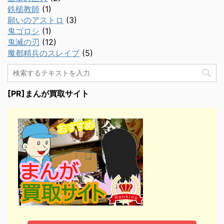
鉄槌教師
(1)
願いのアストロ
(3)
鬼ゴロシ
(1)
鬼滅の刃
(12)
魔都精兵のスレイブ
(5)
[PR]まんが買取サイト