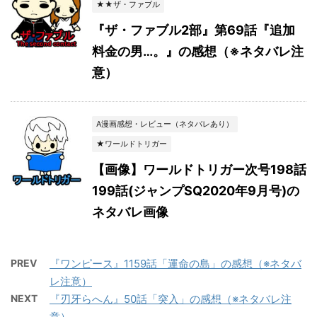
★★ザ・ファブル
『ザ・ファブル2部』第69話『追加
料金の男…。』の感想（※ネタバレ注
意）
A漫画感想・レビュー（ネタバレあり）
★ワールドトリガー
【画像】ワールドトリガー次号198話
199話(ジャンプSQ2020年9月号)の
ネタバレ画像
PREV
『ワンピース』1159話「運命の島」の感想（※ネタバ
レ注意）
NEXT
『刃牙らへん』50話「突入」の感想（※ネタバレ注
意）