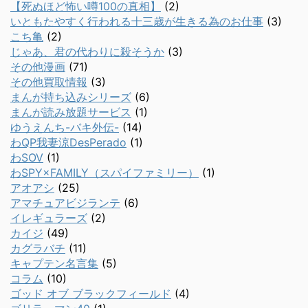
【死ぬほど怖い噂100の真相】
(2)
いともたやすく行われる十三歳が生きる為のお仕事
(3)
こち亀
(2)
じゃあ、君の代わりに殺そうか
(3)
その他漫画
(71)
その他買取情報
(3)
まんが持ち込みシリーズ
(6)
まんが読み放題サービス
(1)
ゆうえんち-バキ外伝-
(14)
わQP我妻涼DesPerado
(1)
わSOV
(1)
わSPY×FAMILY（スパイファミリー）
(1)
アオアシ
(25)
アマチュアビジランテ
(6)
イレギュラーズ
(2)
カイジ
(49)
カグラバチ
(11)
キャプテン名言集
(5)
コラム
(10)
ゴッド オブ ブラックフィールド
(4)