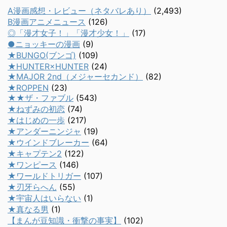
A漫画感想・レビュー（ネタバレあり）
(2,493)
B漫画アニメニュース
(126)
◎「漫才女子！」「漫才少女！」
(17)
●ニョッキーの漫画
(9)
★BUNGO(ブンゴ)
(109)
★HUNTER×HUNTER
(24)
★MAJOR 2nd（メジャーセカンド）
(82)
★ROPPEN
(23)
★★ザ・ファブル
(543)
★ねずみの初恋
(74)
★はじめの一歩
(217)
★アンダーニンジャ
(19)
★ウインドブレーカー
(64)
★キャプテン2
(122)
★ワンピース
(146)
★ワールドトリガー
(107)
★刃牙らへん
(55)
★宇宙人はいらない
(1)
★真なる男
(1)
【まんが豆知識・衝撃の事実】
(102)