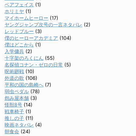
ベアフェイス
(1)
ホリミヤ
(1)
マイホームヒーロー
(17)
ヤングジャンプ次号の一言ネタバレ
(2)
レッドブルー
(3)
僕のヒーローアカデミア
(104)
僕はどこから
(1)
入学傭兵
(2)
十字架のろくにん
(55)
名探偵コナン・ゼロの日常
(5)
呪術廻戦
(10)
外道の歌
(106)
平和の国の島崎へ
(7)
弱虫ペダル
(78)
怨み屋本舗
(3)
怪獣8号
(14)
戦車椅子
(1)
推しの子
(11)
映画ネタバレ
(4)
朝食会
(24)