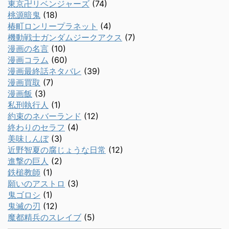
東京卍リベンジャーズ
(74)
桃源暗鬼
(18)
椿町ロンリープラネット
(4)
機動戦士ガンダムジークアクス
(7)
漫画の名言
(10)
漫画コラム
(60)
漫画最終話ネタバレ
(39)
漫画買取
(7)
漫画飯
(3)
私刑執行人
(1)
約束のネバーランド
(12)
終わりのセラフ
(4)
美味しんぼ
(3)
近野智夏の腐じょうな日常
(12)
進撃の巨人
(2)
鉄槌教師
(1)
願いのアストロ
(3)
鬼ゴロシ
(1)
鬼滅の刃
(12)
魔都精兵のスレイブ
(5)