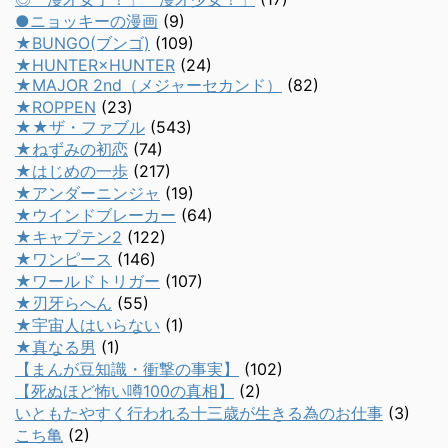
●ニョッキーの漫画
(9)
★BUNGO(ブンゴ)
(109)
★HUNTER×HUNTER
(24)
★MAJOR 2nd（メジャーセカンド）
(82)
★ROPPEN
(23)
★★ザ・ファブル
(543)
★ねずみの初恋
(74)
★はじめの一歩
(217)
★アンダーニンジャ
(19)
★ウインドブレーカー
(64)
★キャプテン2
(122)
★ワンピース
(146)
★ワールドトリガー
(107)
★刃牙らへん
(55)
★宇宙人はいらない
(1)
★真なる男
(1)
【まんが豆知識・衝撃の事実】
(102)
【死ぬほど怖い噂100の真相】
(2)
いともたやすく行われる十三歳が生きる為のお仕事
(3)
こち亀
(2)