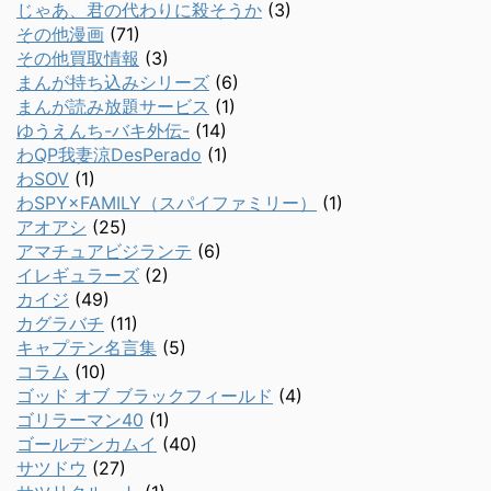
じゃあ、君の代わりに殺そうか
(3)
その他漫画
(71)
その他買取情報
(3)
まんが持ち込みシリーズ
(6)
まんが読み放題サービス
(1)
ゆうえんち-バキ外伝-
(14)
わQP我妻涼DesPerado
(1)
わSOV
(1)
わSPY×FAMILY（スパイファミリー）
(1)
アオアシ
(25)
アマチュアビジランテ
(6)
イレギュラーズ
(2)
カイジ
(49)
カグラバチ
(11)
キャプテン名言集
(5)
コラム
(10)
ゴッド オブ ブラックフィールド
(4)
ゴリラーマン40
(1)
ゴールデンカムイ
(40)
サツドウ
(27)