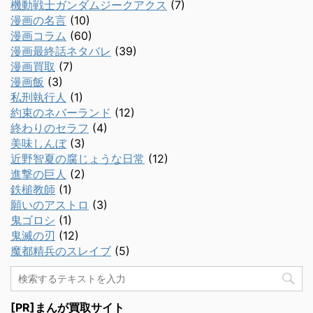
機動戦士ガンダムジークアクス
(7)
漫画の名言
(10)
漫画コラム
(60)
漫画最終話ネタバレ
(39)
漫画買取
(7)
漫画飯
(3)
私刑執行人
(1)
約束のネバーランド
(12)
終わりのセラフ
(4)
美味しんぼ
(3)
近野智夏の腐じょうな日常
(12)
進撃の巨人
(2)
鉄槌教師
(1)
願いのアストロ
(3)
鬼ゴロシ
(1)
鬼滅の刃
(12)
魔都精兵のスレイブ
(5)
[PR]まんが買取サイト