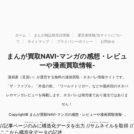
ホーム
まんが雑誌発売日情報
運営者情報/当サイトについ
て
サイトマップ
プライバシーポリシー
お問合せ
まんが買取NAVI-マンガの感想・レビュ
ーや漫画買取情報-
漫画家（見習い）が運営する無料の漫画買取・ネタバレ情報サイトです。
「ザ・ファブル」「外道の歌」「ワールドトリガー」などや最終回のネタバ
レやマンガレビューを掲載します。ネタバレは発売後であり違法ではありま
せん！
Copyright© まんが買取NAVI-マンガの感想・レビューや漫画買取情報- ,
2026 All Rights Reserved Powered by
AFFINGER5
.
//記事ページのみに構造化データを出力 //サムネイルを取得 //
ここから構造化データの記述