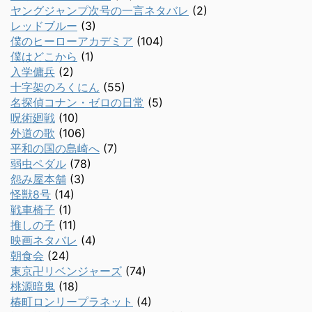
ヤングジャンプ次号の一言ネタバレ
(2)
レッドブルー
(3)
僕のヒーローアカデミア
(104)
僕はどこから
(1)
入学傭兵
(2)
十字架のろくにん
(55)
名探偵コナン・ゼロの日常
(5)
呪術廻戦
(10)
外道の歌
(106)
平和の国の島崎へ
(7)
弱虫ペダル
(78)
怨み屋本舗
(3)
怪獣8号
(14)
戦車椅子
(1)
推しの子
(11)
映画ネタバレ
(4)
朝食会
(24)
東京卍リベンジャーズ
(74)
桃源暗鬼
(18)
椿町ロンリープラネット
(4)