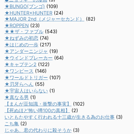
★BUNGO(ブンゴ)
(109)
★HUNTER×HUNTER
(24)
★MAJOR 2nd（メジャーセカンド）
(82)
★ROPPEN
(23)
★★ザ・ファブル
(543)
★ねずみの初恋
(74)
★はじめの一歩
(217)
★アンダーニンジャ
(19)
★ウインドブレーカー
(64)
★キャプテン2
(122)
★ワンピース
(146)
★ワールドトリガー
(107)
★刃牙らへん
(55)
★宇宙人はいらない
(1)
★真なる男
(1)
【まんが豆知識・衝撃の事実】
(102)
【死ぬほど怖い噂100の真相】
(2)
いともたやすく行われる十三歳が生きる為のお仕事
(3)
こち亀
(2)
じゃあ、君の代わりに殺そうか
(3)