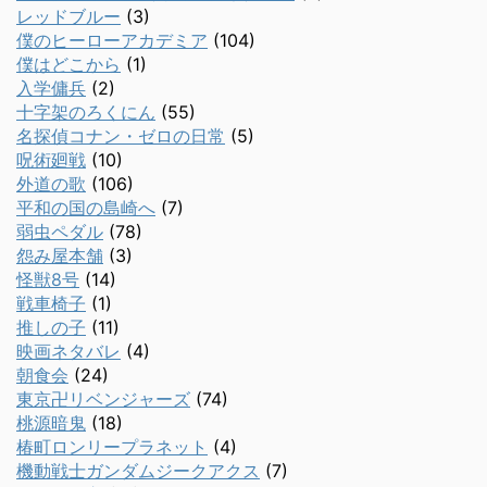
レッドブルー
(3)
僕のヒーローアカデミア
(104)
僕はどこから
(1)
入学傭兵
(2)
十字架のろくにん
(55)
名探偵コナン・ゼロの日常
(5)
呪術廻戦
(10)
外道の歌
(106)
平和の国の島崎へ
(7)
弱虫ペダル
(78)
怨み屋本舗
(3)
怪獣8号
(14)
戦車椅子
(1)
推しの子
(11)
映画ネタバレ
(4)
朝食会
(24)
東京卍リベンジャーズ
(74)
桃源暗鬼
(18)
椿町ロンリープラネット
(4)
機動戦士ガンダムジークアクス
(7)