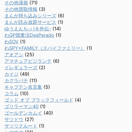
その他漫画
(71)
その他買取情報
(3)
まんが持ち込みシリーズ
(6)
まんが読み放題サービス
(1)
ゆうえんち-バキ外伝-
(14)
わQP我妻涼DesPerado
(1)
わSOV
(1)
わSPY×FAMILY（スパイファミリー）
(1)
アオアシ
(25)
アマチュアビジランテ
(6)
イレギュラーズ
(2)
カイジ
(49)
カグラバチ
(11)
キャプテン名言集
(5)
コラム
(10)
ゴッド オブ ブラックフィールド
(4)
ゴリラーマン40
(1)
ゴールデンカムイ
(40)
サツドウ
(27)
サツリクルート
(1)