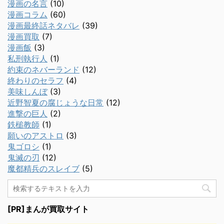
漫画の名言
(10)
漫画コラム
(60)
漫画最終話ネタバレ
(39)
漫画買取
(7)
漫画飯
(3)
私刑執行人
(1)
約束のネバーランド
(12)
終わりのセラフ
(4)
美味しんぼ
(3)
近野智夏の腐じょうな日常
(12)
進撃の巨人
(2)
鉄槌教師
(1)
願いのアストロ
(3)
鬼ゴロシ
(1)
鬼滅の刃
(12)
魔都精兵のスレイブ
(5)
[PR]まんが買取サイト