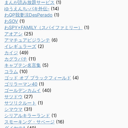
まんが読み放題サービス
(1)
ゆうえんち-バキ外伝-
(14)
わQP我妻涼DesPerado
(1)
わSOV
(1)
わSPY×FAMILY（スパイファミリー）
(1)
アオアシ
(25)
アマチュアビジランテ
(6)
イレギュラーズ
(2)
カイジ
(49)
カグラバチ
(11)
キャプテン名言集
(5)
コラム
(10)
ゴッド オブ ブラックフィールド
(4)
ゴリラーマン40
(1)
ゴールデンカムイ
(40)
サツドウ
(27)
サツリクルート
(1)
シマウマ
(31)
シリアルキラーランド
(1)
スモーキング・サベージ
(16)