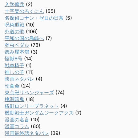
入学傭兵
(2)
十字架のろくにん
(55)
名探偵コナン・ゼロの日常
(5)
呪術廻戦
(10)
外道の歌
(106)
平和の国の島崎へ
(7)
弱虫ペダル
(78)
怨み屋本舗
(3)
怪獣8号
(14)
戦車椅子
(1)
推しの子
(11)
映画ネタバレ
(4)
朝食会
(24)
東京卍リベンジャーズ
(74)
桃源暗鬼
(18)
椿町ロンリープラネット
(4)
機動戦士ガンダムジークアクス
(7)
漫画の名言
(10)
漫画コラム
(60)
漫画最終話ネタバレ
(39)