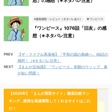
思」の感想（※ネタバレ注意）
A漫画感想・レビュー（ネタバレあり）
★ワンピース
『ワンピース』1076話「旧友」の感
想（※ネタバレ注意）
PREV
【ザ・ファブル系漫画】「平和の国の島崎へ」66話の
感想！（※ネタバレ注意）
NEXT
【まんが豆知識】「ワンピース」初期のウソップ、鼻
が短い問題！
【2025年】「まんが買取サイト」徹底比較ラン
キング…漫画を高価買取してくれるサイトはこれ
だ！