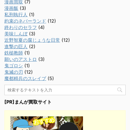
漫画買取
(7)
漫画飯
(3)
私刑執行人
(1)
約束のネバーランド
(12)
終わりのセラフ
(4)
美味しんぼ
(3)
近野智夏の腐じょうな日常
(12)
進撃の巨人
(2)
鉄槌教師
(1)
願いのアストロ
(3)
鬼ゴロシ
(1)
鬼滅の刃
(12)
魔都精兵のスレイブ
(5)
[PR]まんが買取サイト