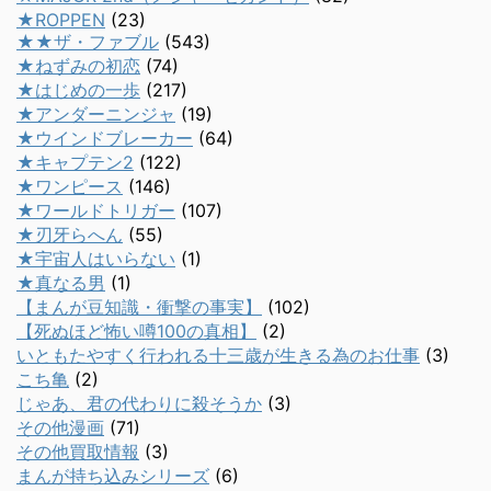
★ROPPEN
(23)
★★ザ・ファブル
(543)
★ねずみの初恋
(74)
★はじめの一歩
(217)
★アンダーニンジャ
(19)
★ウインドブレーカー
(64)
★キャプテン2
(122)
★ワンピース
(146)
★ワールドトリガー
(107)
★刃牙らへん
(55)
★宇宙人はいらない
(1)
★真なる男
(1)
【まんが豆知識・衝撃の事実】
(102)
【死ぬほど怖い噂100の真相】
(2)
いともたやすく行われる十三歳が生きる為のお仕事
(3)
こち亀
(2)
じゃあ、君の代わりに殺そうか
(3)
その他漫画
(71)
その他買取情報
(3)
まんが持ち込みシリーズ
(6)