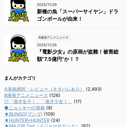
2025/11/29
新種の魚「スーパーサイヤン」ドラ
ゴンボールが由来！
B漫画アニメニュース
2025/11/28
『電影少女』の原画が盗難！被害総
額“7.5億円”か！？
まんがカテゴリ
A漫画感想・レビュー（ネタバレあり）
(2,493)
B漫画アニメニュース
(126)
◎「漫才女子！」「漫才少女！」
(17)
●ニョッキーの漫画
(9)
★BUNGO(ブンゴ)
(109)
★HUNTER×HUNTER
(24)
★MAJOR 2nd（メジャーセカンド）
(82)