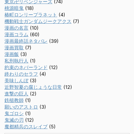
東京卍リベンジャーズ
(74)
桃源暗鬼
(18)
椿町ロンリープラネット
(4)
機動戦士ガンダムジークアクス
(7)
漫画の名言
(10)
漫画コラム
(60)
漫画最終話ネタバレ
(39)
漫画買取
(7)
漫画飯
(3)
私刑執行人
(1)
約束のネバーランド
(12)
終わりのセラフ
(4)
美味しんぼ
(3)
近野智夏の腐じょうな日常
(12)
進撃の巨人
(2)
鉄槌教師
(1)
願いのアストロ
(3)
鬼ゴロシ
(1)
鬼滅の刃
(12)
魔都精兵のスレイブ
(5)