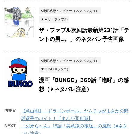
A漫画感想・レビュー（ネタバレあり）
★★ザ・ファブル
ザ・ファブル次回話最新第231話「テ
ントの男…。」のネタバレ予告画像
A漫画感想・レビュー（ネタバレあり）
★BUNGO(ブンゴ)
漫画『BUNGO』369話「咆哮」の感
想（※ネタバレ注意）
PREV
【鳥山明】「ドラゴンボール」ヤムチャがまさかの野
球選手のバイト！【まんが豆知識】
NEXT
『刃牙らへん』16話「美意識の徹底」の感想（※ネタ
バレ注意）