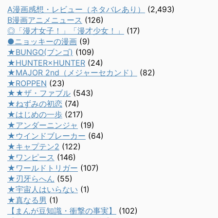
A漫画感想・レビュー（ネタバレあり）
(2,493)
B漫画アニメニュース
(126)
◎「漫才女子！」「漫才少女！」
(17)
●ニョッキーの漫画
(9)
★BUNGO(ブンゴ)
(109)
★HUNTER×HUNTER
(24)
★MAJOR 2nd（メジャーセカンド）
(82)
★ROPPEN
(23)
★★ザ・ファブル
(543)
★ねずみの初恋
(74)
★はじめの一歩
(217)
★アンダーニンジャ
(19)
★ウインドブレーカー
(64)
★キャプテン2
(122)
★ワンピース
(146)
★ワールドトリガー
(107)
★刃牙らへん
(55)
★宇宙人はいらない
(1)
★真なる男
(1)
【まんが豆知識・衝撃の事実】
(102)