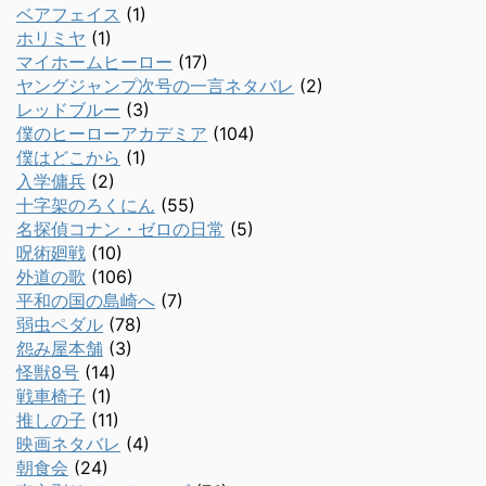
ベアフェイス
(1)
ホリミヤ
(1)
マイホームヒーロー
(17)
ヤングジャンプ次号の一言ネタバレ
(2)
レッドブルー
(3)
僕のヒーローアカデミア
(104)
僕はどこから
(1)
入学傭兵
(2)
十字架のろくにん
(55)
名探偵コナン・ゼロの日常
(5)
呪術廻戦
(10)
外道の歌
(106)
平和の国の島崎へ
(7)
弱虫ペダル
(78)
怨み屋本舗
(3)
怪獣8号
(14)
戦車椅子
(1)
推しの子
(11)
映画ネタバレ
(4)
朝食会
(24)