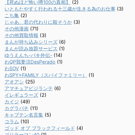
【死ぬほど怖い噂100の真相】
(2)
いともたやすく行われる十三歳が生きる為のお仕事
(3)
こち亀
(2)
じゃあ、君の代わりに殺そうか
(3)
その他漫画
(71)
その他買取情報
(3)
まんが持ち込みシリーズ
(6)
まんが読み放題サービス
(1)
ゆうえんち-バキ外伝-
(14)
わQP我妻涼DesPerado
(1)
わSOV
(1)
わSPY×FAMILY（スパイファミリー）
(1)
アオアシ
(25)
アマチュアビジランテ
(6)
イレギュラーズ
(2)
カイジ
(49)
カグラバチ
(11)
キャプテン名言集
(5)
コラム
(10)
ゴッド オブ ブラックフィールド
(4)
ゴリラーマン40
(1)