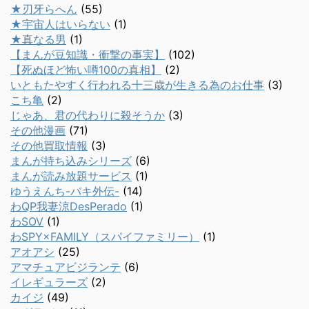
★刃牙らへん
(55)
★宇宙人はいらない
(1)
★真なる男
(1)
【まんが豆知識・衝撃の事実】
(102)
【死ぬほど怖い噂100の真相】
(2)
いともたやすく行われる十三歳が生きる為のお仕事
(3)
こち亀
(2)
じゃあ、君の代わりに殺そうか
(3)
その他漫画
(71)
その他買取情報
(3)
まんが持ち込みシリーズ
(6)
まんが読み放題サービス
(1)
ゆうえんち-バキ外伝-
(14)
わQP我妻涼DesPerado
(1)
わSOV
(1)
わSPY×FAMILY（スパイファミリー）
(1)
アオアシ
(25)
アマチュアビジランテ
(6)
イレギュラーズ
(2)
カイジ
(49)