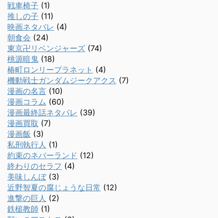
戦車椅子
(1)
推しの子
(11)
映画ネタバレ
(4)
朝食会
(24)
東京卍リベンジャーズ
(74)
桃源暗鬼
(18)
椿町ロンリープラネット
(4)
機動戦士ガンダムジークアクス
(7)
漫画の名言
(10)
漫画コラム
(60)
漫画最終話ネタバレ
(39)
漫画買取
(7)
漫画飯
(3)
私刑執行人
(1)
約束のネバーランド
(12)
終わりのセラフ
(4)
美味しんぼ
(3)
近野智夏の腐じょうな日常
(12)
進撃の巨人
(2)
鉄槌教師
(1)