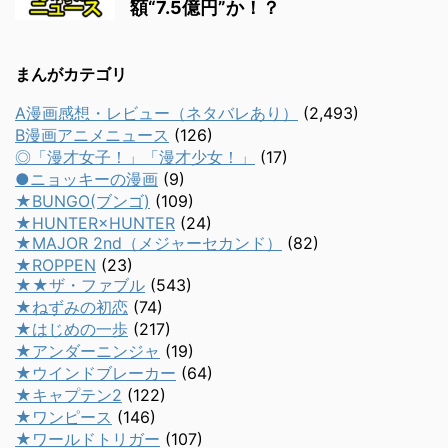
額“7.5億円”か！？
まんがカテゴリ
A漫画感想・レビュー（ネタバレあり）
(2,493)
B漫画アニメニュース
(126)
◎「漫才女子！」「漫才少女！」
(17)
●ニョッキーの漫画
(9)
★BUNGO(ブンゴ)
(109)
★HUNTER×HUNTER
(24)
★MAJOR 2nd（メジャーセカンド）
(82)
★ROPPEN
(23)
★★ザ・ファブル
(543)
★ねずみの初恋
(74)
★はじめの一歩
(217)
★アンダーニンジャ
(19)
★ウインドブレーカー
(64)
★キャプテン2
(122)
★ワンピース
(146)
★ワールドトリガー
(107)