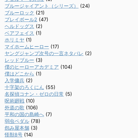
ブルージャイアント（シリーズ）
(24)
ブルーロック
(21)
プレイボール2
(47)
ヘルドッグス
(2)
ベアフェイス
(1)
ホリミヤ
(1)
マイホームヒーロー
(17)
ヤングジャンプ次号の一言ネタバレ
(2)
レッドブルー
(3)
僕のヒーローアカデミア
(104)
僕はどこから
(1)
入学傭兵
(2)
十字架のろくにん
(55)
名探偵コナン・ゼロの日常
(5)
呪術廻戦
(10)
外道の歌
(106)
平和の国の島崎へ
(7)
弱虫ペダル
(78)
怨み屋本舗
(3)
怪獣8号
(14)