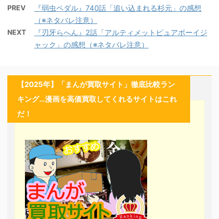
PREV
『弱虫ペダル』740話「追い込まれる杉元」の感想
（※ネタバレ注意）
NEXT
『刃牙らへん』2話「アルティメットピュアボーイジ
ャック」の感想（※ネタバレ注意）
【2025年】「まんが買取サイト」徹底比較ラン
キング…漫画を高価買取してくれるサイトはこれ
だ！