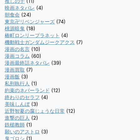
推しの子
(11)
映画ネタバレ
(4)
朝食会
(24)
東京卍リベンジャーズ
(74)
桃源暗鬼
(18)
椿町ロンリープラネット
(4)
機動戦士ガンダムジークアクス
(7)
漫画の名言
(10)
漫画コラム
(60)
漫画最終話ネタバレ
(39)
漫画買取
(7)
漫画飯
(3)
私刑執行人
(1)
約束のネバーランド
(12)
終わりのセラフ
(4)
美味しんぼ
(3)
近野智夏の腐じょうな日常
(12)
進撃の巨人
(2)
鉄槌教師
(1)
願いのアストロ
(3)
鬼ゴロシ
(1)