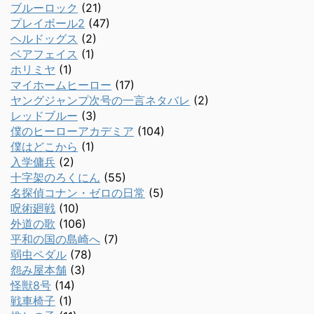
ブルーロック
(21)
プレイボール2
(47)
ヘルドッグス
(2)
ベアフェイス
(1)
ホリミヤ
(1)
マイホームヒーロー
(17)
ヤングジャンプ次号の一言ネタバレ
(2)
レッドブルー
(3)
僕のヒーローアカデミア
(104)
僕はどこから
(1)
入学傭兵
(2)
十字架のろくにん
(55)
名探偵コナン・ゼロの日常
(5)
呪術廻戦
(10)
外道の歌
(106)
平和の国の島崎へ
(7)
弱虫ペダル
(78)
怨み屋本舗
(3)
怪獣8号
(14)
戦車椅子
(1)