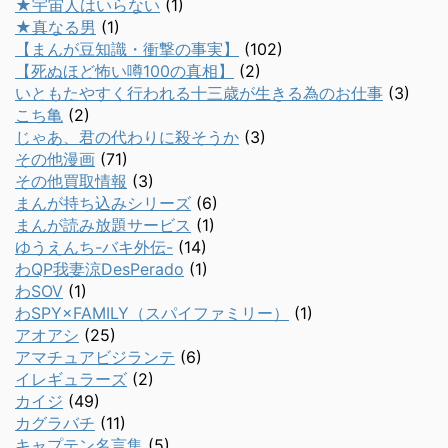
★宇宙人はいらない
(1)
★真なる男
(1)
【まんが豆知識・衝撃の事実】
(102)
【死ぬほど怖い噂100の真相】
(2)
いともたやすく行われる十三歳が生きる為のお仕事
(3)
こち亀
(2)
じゃあ、君の代わりに殺そうか
(3)
その他漫画
(71)
その他買取情報
(3)
まんが持ち込みシリーズ
(6)
まんが読み放題サービス
(1)
ゆうえんち-バキ外伝-
(14)
わQP我妻涼DesPerado
(1)
わSOV
(1)
わSPY×FAMILY（スパイファミリー）
(1)
アオアシ
(25)
アマチュアビジランテ
(6)
イレギュラーズ
(2)
カイジ
(49)
カグラバチ
(11)
キャプテン名言集
(5)