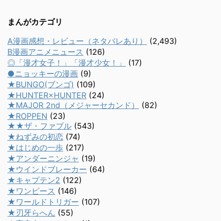
まんがカテゴリ
A漫画感想・レビュー（ネタバレあり）
(2,493)
B漫画アニメニュース
(126)
◎「漫才女子！」「漫才少女！」
(17)
●ニョッキーの漫画
(9)
★BUNGO(ブンゴ)
(109)
★HUNTER×HUNTER
(24)
★MAJOR 2nd（メジャーセカンド）
(82)
★ROPPEN
(23)
★★ザ・ファブル
(543)
★ねずみの初恋
(74)
★はじめの一歩
(217)
★アンダーニンジャ
(19)
★ウインドブレーカー
(64)
★キャプテン2
(122)
★ワンピース
(146)
★ワールドトリガー
(107)
★刃牙らへん
(55)