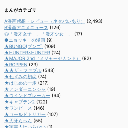
まんがカテゴリ
A漫画感想・レビュー（ネタバレあり）
(2,493)
B漫画アニメニュース
(126)
◎「漫才女子！」「漫才少女！」
(17)
●ニョッキーの漫画
(9)
★BUNGO(ブンゴ)
(109)
★HUNTER×HUNTER
(24)
★MAJOR 2nd（メジャーセカンド）
(82)
★ROPPEN
(23)
★★ザ・ファブル
(543)
★ねずみの初恋
(74)
★はじめの一歩
(217)
★アンダーニンジャ
(19)
★ウインドブレーカー
(64)
★キャプテン2
(122)
★ワンピース
(146)
★ワールドトリガー
(107)
★刃牙らへん
(55)
★宇宙人はいらない
(1)