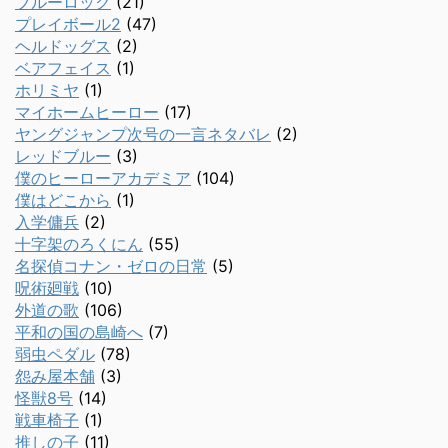
ブルーロック
(21)
プレイボール2
(47)
ヘルドッグス
(2)
ベアフェイス
(1)
ホリミヤ
(1)
マイホームヒーロー
(17)
ヤングジャンプ次号の一言ネタバレ
(2)
レッドブルー
(3)
僕のヒーローアカデミア
(104)
僕はどこから
(1)
入学傭兵
(2)
十字架のろくにん
(55)
名探偵コナン・ゼロの日常
(5)
呪術廻戦
(10)
外道の歌
(106)
平和の国の島崎へ
(7)
弱虫ペダル
(78)
怨み屋本舗
(3)
怪獣8号
(14)
戦車椅子
(1)
推しの子
(11)