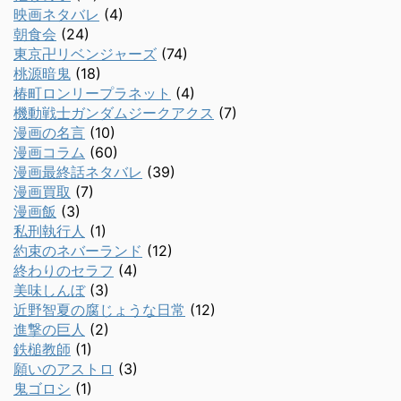
映画ネタバレ
(4)
朝食会
(24)
東京卍リベンジャーズ
(74)
桃源暗鬼
(18)
椿町ロンリープラネット
(4)
機動戦士ガンダムジークアクス
(7)
漫画の名言
(10)
漫画コラム
(60)
漫画最終話ネタバレ
(39)
漫画買取
(7)
漫画飯
(3)
私刑執行人
(1)
約束のネバーランド
(12)
終わりのセラフ
(4)
美味しんぼ
(3)
近野智夏の腐じょうな日常
(12)
進撃の巨人
(2)
鉄槌教師
(1)
願いのアストロ
(3)
鬼ゴロシ
(1)