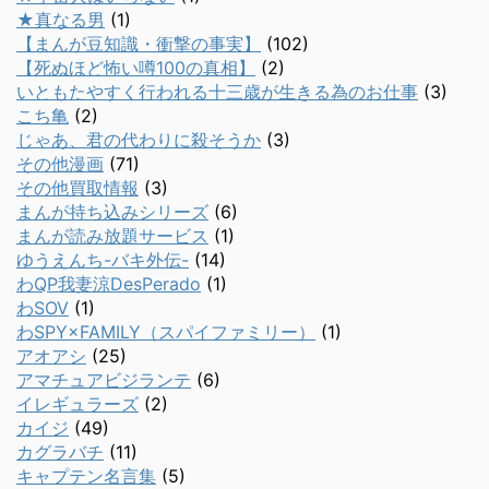
★真なる男
(1)
【まんが豆知識・衝撃の事実】
(102)
【死ぬほど怖い噂100の真相】
(2)
いともたやすく行われる十三歳が生きる為のお仕事
(3)
こち亀
(2)
じゃあ、君の代わりに殺そうか
(3)
その他漫画
(71)
その他買取情報
(3)
まんが持ち込みシリーズ
(6)
まんが読み放題サービス
(1)
ゆうえんち-バキ外伝-
(14)
わQP我妻涼DesPerado
(1)
わSOV
(1)
わSPY×FAMILY（スパイファミリー）
(1)
アオアシ
(25)
アマチュアビジランテ
(6)
イレギュラーズ
(2)
カイジ
(49)
カグラバチ
(11)
キャプテン名言集
(5)