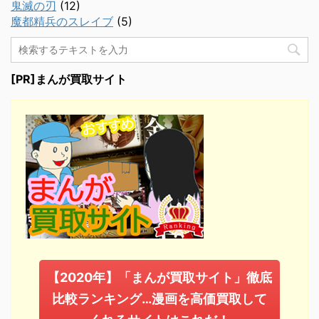
鬼滅の刃
(12)
魔都精兵のスレイブ
(5)
[PR]まんが買取サイト
【2020年】「まんが買取サイト」徹底
比較ランキング…漫画を高価買取して