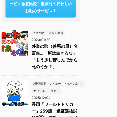
ービス徹底比較！漫画村の代わりの
お勧めサービス！
外道の歌
漫画の名言
2020/01/20
外道の歌（善悪の屑）名
言集…「屑は生きるな」
「もう少し苦しんでから
死のうか？」
A漫画感想・レビュー（ネタバレあり）
★ワールドトリガー
2025/12/04
漫画「ワールドトリガ
ー」259話「遠征選抜試