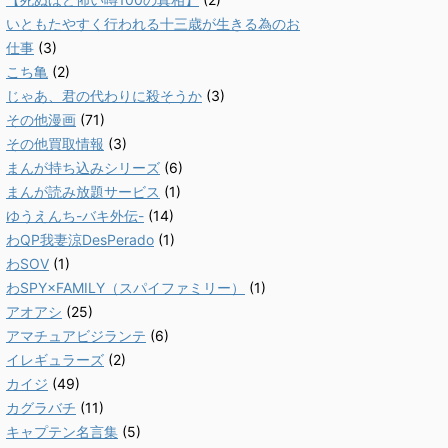
いともたやすく行われる十三歳が生きる為のお
仕事
(3)
こち亀
(2)
じゃあ、君の代わりに殺そうか
(3)
その他漫画
(71)
その他買取情報
(3)
まんが持ち込みシリーズ
(6)
まんが読み放題サービス
(1)
ゆうえんち-バキ外伝-
(14)
わQP我妻涼DesPerado
(1)
わSOV
(1)
わSPY×FAMILY（スパイファミリー）
(1)
アオアシ
(25)
アマチュアビジランテ
(6)
イレギュラーズ
(2)
カイジ
(49)
カグラバチ
(11)
キャプテン名言集
(5)