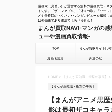
漫画家（見習い）が運営する無料の漫画買取・ネ
トです。「ザ・ファブル」「外道の歌」「ワール
どや最終回のネタバレやマンガレビューを掲載し
は発売後であり違法ではありません！
まんが買取NAVI-マンガの
ューや漫画買取情報-
TOP
まんが買取サイト比較
漫画名言集
外道の歌
HOME
>
【まんが豆知識・衝撃の事実】
>
【まんが豆知識・衝撃の事実】
【まんがアニメ黒歴
影は最初ザコキャラ