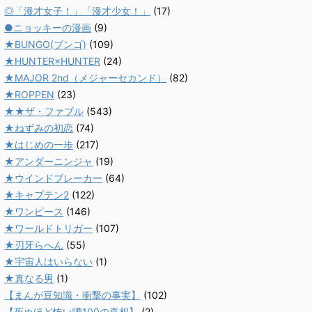
◎「漫才女子！」「漫才少女！」
(17)
●ニョッキーの漫画
(9)
★BUNGO(ブンゴ)
(109)
★HUNTER×HUNTER
(24)
★MAJOR 2nd（メジャーセカンド）
(82)
★ROPPEN
(23)
★★ザ・ファブル
(543)
★ねずみの初恋
(74)
★はじめの一歩
(217)
★アンダーニンジャ
(19)
★ウインドブレーカー
(64)
★キャプテン2
(122)
★ワンピース
(146)
★ワールドトリガー
(107)
★刃牙らへん
(55)
★宇宙人はいらない
(1)
★真なる男
(1)
【まんが豆知識・衝撃の事実】
(102)
【死ぬほど怖い噂100の真相】
(2)