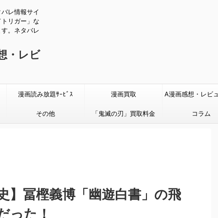
タバレ情報サイ
ドトリガー」な
ます。ネタバレ
感想・レビ
漫画読み放題ｻｰﾋﾞｽ
漫画買取
A漫画感想・レビ
その他
「鬼滅の刃」買取料金
タバレあり
コラム
史】冨樫義博「幽遊白書」の飛
だった！