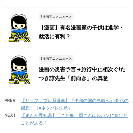
B漫画アニメニュース
【漫画】有名漫画家の子供は進学・
就活に有利？
B漫画アニメニュース
漫画の災害予言→旅行中止相次ぐ!た
つき諒先生「前向き」の真意
PREV
【ザ・ファブル系漫画】「平和の国の島崎へ」62話の
感想！（※ネタバレ注意）
NEXT
【まんが豆知識】「こち亀」両さんはルパンに負けた
ことがある！