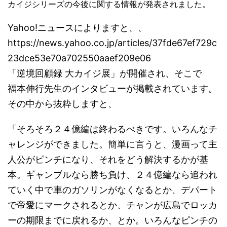
カイジシリーズの今後に関する情報が発表されました。
Yahoo!ニュースによりますと、、
https://news.yahoo.co.jp/articles/37fde67ef729c
23dce53e70a702550aaef209e06
「逆境回顧録 大カイジ展」が開催され、そこで
福本伸行先生のインタビューが掲載されています。
その中から抜粋しますと、
「そろそろ２４億編は終わるべきです。いろんなチ
ャレンジができました。簡単に言うと、漫画って主
人公がピンチになり、それをどう解決するかが基
本。ギャンブルなら勝ち負け、２４億編なら追われ
ていく中で車のガソリンがなくなるとか、デパート
で帝愛にマークされるとか、チャンが広島でロッカ
ーの期限までに戻れるか、とか。いろんなピンチの