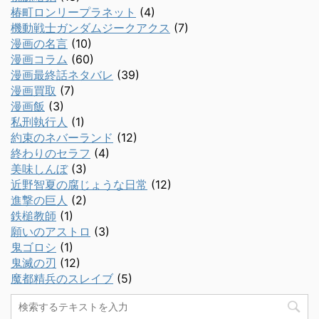
椿町ロンリープラネット
(4)
機動戦士ガンダムジークアクス
(7)
漫画の名言
(10)
漫画コラム
(60)
漫画最終話ネタバレ
(39)
漫画買取
(7)
漫画飯
(3)
私刑執行人
(1)
約束のネバーランド
(12)
終わりのセラフ
(4)
美味しんぼ
(3)
近野智夏の腐じょうな日常
(12)
進撃の巨人
(2)
鉄槌教師
(1)
願いのアストロ
(3)
鬼ゴロシ
(1)
鬼滅の刃
(12)
魔都精兵のスレイブ
(5)