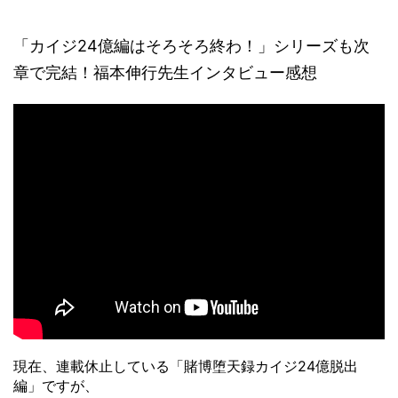
「カイジ24億編はそろそろ終わ！」シリーズも次
章で完結！福本伸行先生インタビュー感想
現在、連載休止している「賭博堕天録カイジ24億脱出
編」ですが、