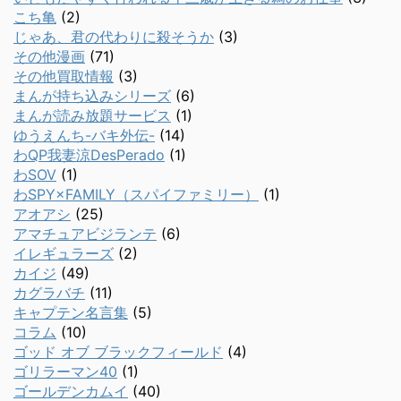
こち亀
(2)
じゃあ、君の代わりに殺そうか
(3)
その他漫画
(71)
その他買取情報
(3)
まんが持ち込みシリーズ
(6)
まんが読み放題サービス
(1)
ゆうえんち-バキ外伝-
(14)
わQP我妻涼DesPerado
(1)
わSOV
(1)
わSPY×FAMILY（スパイファミリー）
(1)
アオアシ
(25)
アマチュアビジランテ
(6)
イレギュラーズ
(2)
カイジ
(49)
カグラバチ
(11)
キャプテン名言集
(5)
コラム
(10)
ゴッド オブ ブラックフィールド
(4)
ゴリラーマン40
(1)
ゴールデンカムイ
(40)