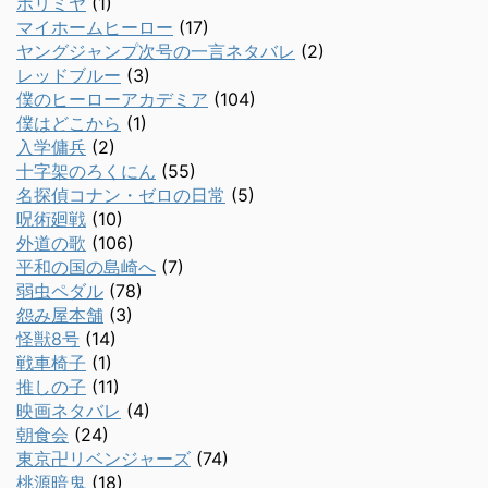
ホリミヤ
(1)
マイホームヒーロー
(17)
ヤングジャンプ次号の一言ネタバレ
(2)
レッドブルー
(3)
僕のヒーローアカデミア
(104)
僕はどこから
(1)
入学傭兵
(2)
十字架のろくにん
(55)
名探偵コナン・ゼロの日常
(5)
呪術廻戦
(10)
外道の歌
(106)
平和の国の島崎へ
(7)
弱虫ペダル
(78)
怨み屋本舗
(3)
怪獣8号
(14)
戦車椅子
(1)
推しの子
(11)
映画ネタバレ
(4)
朝食会
(24)
東京卍リベンジャーズ
(74)
桃源暗鬼
(18)