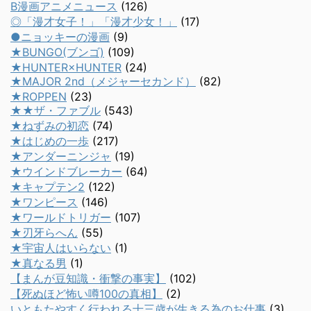
B漫画アニメニュース
(126)
◎「漫才女子！」「漫才少女！」
(17)
●ニョッキーの漫画
(9)
★BUNGO(ブンゴ)
(109)
★HUNTER×HUNTER
(24)
★MAJOR 2nd（メジャーセカンド）
(82)
★ROPPEN
(23)
★★ザ・ファブル
(543)
★ねずみの初恋
(74)
★はじめの一歩
(217)
★アンダーニンジャ
(19)
★ウインドブレーカー
(64)
★キャプテン2
(122)
★ワンピース
(146)
★ワールドトリガー
(107)
★刃牙らへん
(55)
★宇宙人はいらない
(1)
★真なる男
(1)
【まんが豆知識・衝撃の事実】
(102)
【死ぬほど怖い噂100の真相】
(2)
いともたやすく行われる十三歳が生きる為のお仕事
(3)