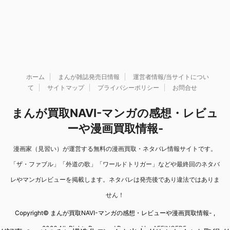
ホーム
まんが雑誌発売日情報
運営者情報/当サイトについ
て
サイトマップ
プライバシーポリシー
お問合せ
まんが買取NAVI-マンガの感想・レビュ
ーや漫画買取情報-
漫画家（見習い）が運営する無料の漫画買取・ネタバレ情報サイトです。
「ザ・ファブル」「外道の歌」「ワールドトリガー」などや最終回のネタバ
レやマンガレビューを掲載します。ネタバレは発売後であり違法ではありま
せん！
Copyright© まんが買取NAVI-マンガの感想・レビューや漫画買取情報- ,
2026 All Rights Reserved Powered by
AFFINGER5
.