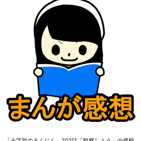
「十字架のろくにん」202話「観察しよう」の感想