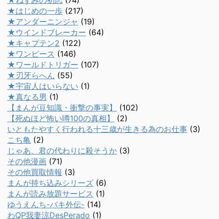
★ねずみの初恋
(74)
★はじめの一歩
(217)
★アンダーニンジャ
(19)
★ウインドブレーカー
(64)
★キャプテン2
(122)
★ワンピース
(146)
★ワールドトリガー
(107)
★刃牙らへん
(55)
★宇宙人はいらない
(1)
★真なる男
(1)
【まんが豆知識・衝撃の事実】
(102)
【死ぬほど怖い噂100の真相】
(2)
いともたやすく行われる十三歳が生きる為のお仕事
(3)
こち亀
(2)
じゃあ、君の代わりに殺そうか
(3)
その他漫画
(71)
その他買取情報
(3)
まんが持ち込みシリーズ
(6)
まんが読み放題サービス
(1)
ゆうえんち-バキ外伝-
(14)
わQP我妻涼DesPerado
(1)