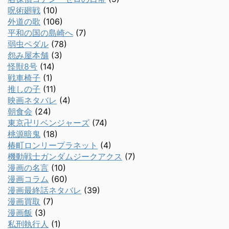
呪術廻戦
(10)
外道の歌
(106)
平和の国の島崎へ
(7)
弱虫ペダル
(78)
怨み屋本舗
(3)
怪獣8号
(14)
戦車椅子
(1)
推しの子
(11)
映画ネタバレ
(4)
朝食会
(24)
東京卍リベンジャーズ
(74)
桃源暗鬼
(18)
椿町ロンリープラネット
(4)
機動戦士ガンダムジークアクス
(7)
漫画の名言
(10)
漫画コラム
(60)
漫画最終話ネタバレ
(39)
漫画買取
(7)
漫画飯
(3)
私刑執行人
(1)