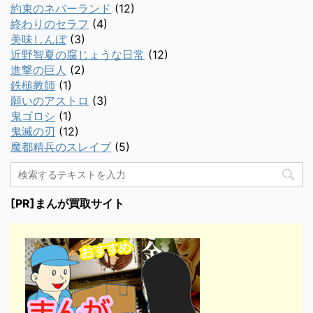
約束のネバーランド
(12)
終わりのセラフ
(4)
美味しんぼ
(3)
近野智夏の腐じょうな日常
(12)
進撃の巨人
(2)
鉄槌教師
(1)
願いのアストロ
(3)
鬼ゴロシ
(1)
鬼滅の刃
(12)
魔都精兵のスレイブ
(5)
[PR]まんが買取サイト