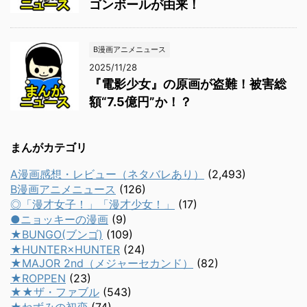
ゴンボールが由来！
B漫画アニメニュース
2025/11/28
『電影少女』の原画が盗難！被害総
額“7.5億円”か！？
まんがカテゴリ
A漫画感想・レビュー（ネタバレあり）
(2,493)
B漫画アニメニュース
(126)
◎「漫才女子！」「漫才少女！」
(17)
●ニョッキーの漫画
(9)
★BUNGO(ブンゴ)
(109)
★HUNTER×HUNTER
(24)
★MAJOR 2nd（メジャーセカンド）
(82)
★ROPPEN
(23)
★★ザ・ファブル
(543)