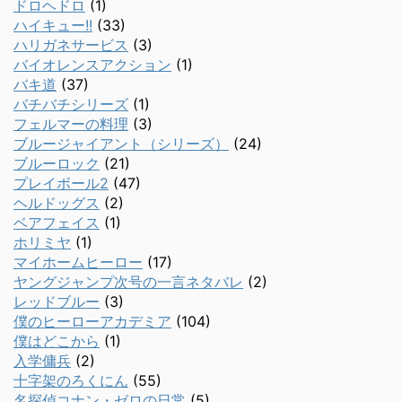
ドロヘドロ
(1)
ハイキュー!!
(33)
ハリガネサービス
(3)
バイオレンスアクション
(1)
バキ道
(37)
バチバチシリーズ
(1)
フェルマーの料理
(3)
ブルージャイアント（シリーズ）
(24)
ブルーロック
(21)
プレイボール2
(47)
ヘルドッグス
(2)
ベアフェイス
(1)
ホリミヤ
(1)
マイホームヒーロー
(17)
ヤングジャンプ次号の一言ネタバレ
(2)
レッドブルー
(3)
僕のヒーローアカデミア
(104)
僕はどこから
(1)
入学傭兵
(2)
十字架のろくにん
(55)
名探偵コナン・ゼロの日常
(5)