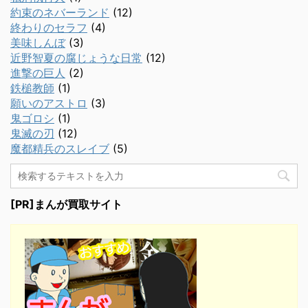
約束のネバーランド
(12)
終わりのセラフ
(4)
美味しんぼ
(3)
近野智夏の腐じょうな日常
(12)
進撃の巨人
(2)
鉄槌教師
(1)
願いのアストロ
(3)
鬼ゴロシ
(1)
鬼滅の刃
(12)
魔都精兵のスレイブ
(5)
[PR]まんが買取サイト