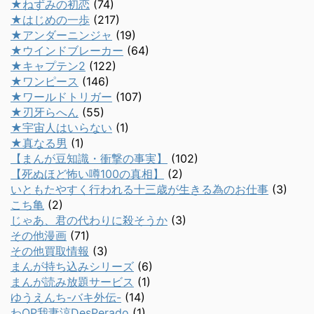
★ねずみの初恋
(74)
★はじめの一歩
(217)
★アンダーニンジャ
(19)
★ウインドブレーカー
(64)
★キャプテン2
(122)
★ワンピース
(146)
★ワールドトリガー
(107)
★刃牙らへん
(55)
★宇宙人はいらない
(1)
★真なる男
(1)
【まんが豆知識・衝撃の事実】
(102)
【死ぬほど怖い噂100の真相】
(2)
いともたやすく行われる十三歳が生きる為のお仕事
(3)
こち亀
(2)
じゃあ、君の代わりに殺そうか
(3)
その他漫画
(71)
その他買取情報
(3)
まんが持ち込みシリーズ
(6)
まんが読み放題サービス
(1)
ゆうえんち-バキ外伝-
(14)
わQP我妻涼DesPerado
(1)