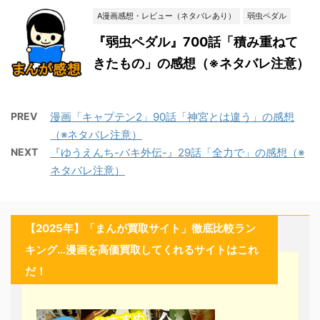
A漫画感想・レビュー（ネタバレあり）
弱虫ペダル
『弱虫ペダル』700話「積み重ねて
きたもの」の感想（※ネタバレ注意）
PREV
漫画「キャプテン2」90話「神宮とは違う」の感想
（※ネタバレ注意）
NEXT
『ゆうえんち-バキ外伝-』29話「全力で」の感想（※
ネタバレ注意）
【2025年】「まんが買取サイト」徹底比較ラン
キング…漫画を高価買取してくれるサイトはこれ
だ！