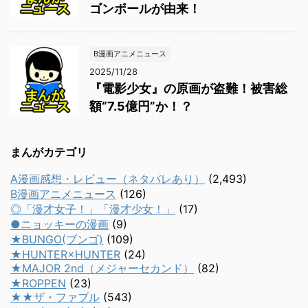
ゴンボールが由来！
B漫画アニメニュース
2025/11/28
『電影少女』の原画が盗難！被害総
額“7.5億円”か！？
まんがカテゴリ
A漫画感想・レビュー（ネタバレあり）
(2,493)
B漫画アニメニュース
(126)
◎「漫才女子！」「漫才少女！」
(17)
●ニョッキーの漫画
(9)
★BUNGO(ブンゴ)
(109)
★HUNTER×HUNTER
(24)
★MAJOR 2nd（メジャーセカンド）
(82)
★ROPPEN
(23)
★★ザ・ファブル
(543)