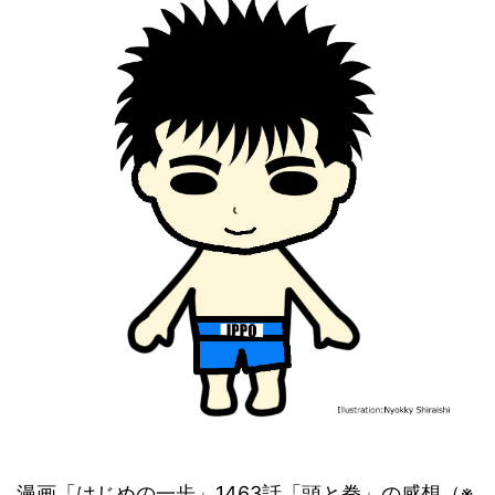
漫画「はじめの一歩」1463話「頭と拳」の感想（※