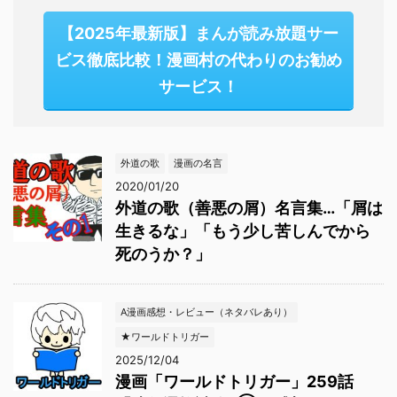
【2025年最新版】まんが読み放題サー
ビス徹底比較！漫画村の代わりのお勧め
サービス！
外道の歌
漫画の名言
2020/01/20
外道の歌（善悪の屑）名言集…「屑は
生きるな」「もう少し苦しんでから
死のうか？」
A漫画感想・レビュー（ネタバレあり）
★ワールドトリガー
2025/12/04
漫画「ワールドトリガー」259話