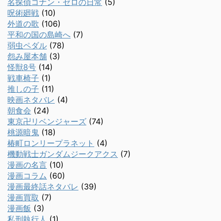
名探偵コナン・ゼロの日常
(5)
呪術廻戦
(10)
外道の歌
(106)
平和の国の島崎へ
(7)
弱虫ペダル
(78)
怨み屋本舗
(3)
怪獣8号
(14)
戦車椅子
(1)
推しの子
(11)
映画ネタバレ
(4)
朝食会
(24)
東京卍リベンジャーズ
(74)
桃源暗鬼
(18)
椿町ロンリープラネット
(4)
機動戦士ガンダムジークアクス
(7)
漫画の名言
(10)
漫画コラム
(60)
漫画最終話ネタバレ
(39)
漫画買取
(7)
漫画飯
(3)
私刑執行人
(1)