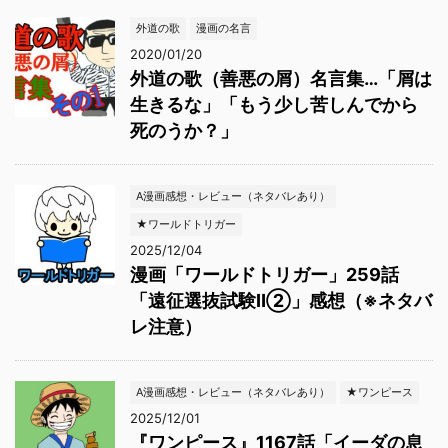
外道の歌
漫画の名言
2020/01/20
外道の歌（善悪の屑）名言集…「屑は
生きるな」「もう少し苦しんでから
死のうか？」
A漫画感想・レビュー（ネタバレあり）
★ワールドトリガー
2025/12/04
漫画「ワールドトリガー」259話
「遠征選抜試験Ⅱ②」感想（※ネタバ
レ注意）
A漫画感想・レビュー（ネタバレあり）
★ワンピース
2025/12/01
『ワンピース』1167話「イーダの息