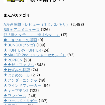
まんがカテゴリ
A漫画感想・レビュー（ネタバレあり）
(2,493)
B漫画アニメニュース
(126)
◎「漫才女子！」「漫才少女！」
(17)
●ニョッキーの漫画
(9)
★BUNGO(ブンゴ)
(109)
★HUNTER×HUNTER
(24)
★MAJOR 2nd（メジャーセカンド）
(82)
★ROPPEN
(23)
★★ザ・ファブル
(543)
★ねずみの初恋
(74)
★はじめの一歩
(217)
★アンダーニンジャ
(19)
★ウインドブレーカー
(64)
★キャプテン2
(122)
★ワンピース
(146)
★ワールドトリガー
(107)