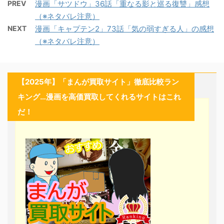
PREV
漫画「サツドウ」36話「重なる影と巡る復讐」感想
（※ネタバレ注意）
NEXT
漫画「キャプテン2」73話「気の弱すぎる人」の感想
（※ネタバレ注意）
【2025年】「まんが買取サイト」徹底比較ラン
キング…漫画を高価買取してくれるサイトはこれ
だ！