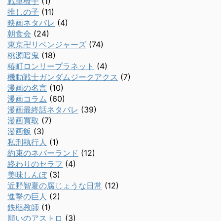
戦車椅子
(1)
推しの子
(11)
映画ネタバレ
(4)
朝食会
(24)
東京卍リベンジャーズ
(74)
桃源暗鬼
(18)
椿町ロンリープラネット
(4)
機動戦士ガンダムジークアクス
(7)
漫画の名言
(10)
漫画コラム
(60)
漫画最終話ネタバレ
(39)
漫画買取
(7)
漫画飯
(3)
私刑執行人
(1)
約束のネバーランド
(12)
終わりのセラフ
(4)
美味しんぼ
(3)
近野智夏の腐じょうな日常
(12)
進撃の巨人
(2)
鉄槌教師
(1)
願いのアストロ
(3)