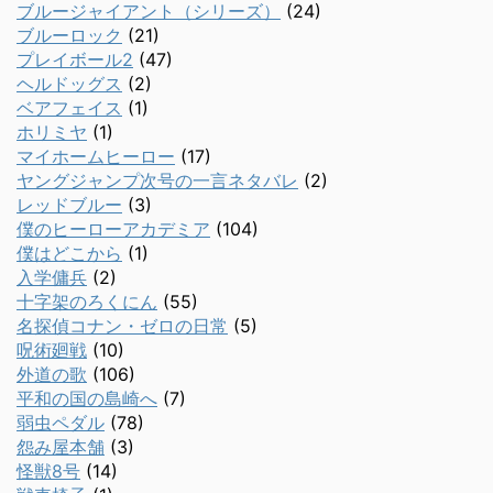
ブルージャイアント（シリーズ）
(24)
ブルーロック
(21)
プレイボール2
(47)
ヘルドッグス
(2)
ベアフェイス
(1)
ホリミヤ
(1)
マイホームヒーロー
(17)
ヤングジャンプ次号の一言ネタバレ
(2)
レッドブルー
(3)
僕のヒーローアカデミア
(104)
僕はどこから
(1)
入学傭兵
(2)
十字架のろくにん
(55)
名探偵コナン・ゼロの日常
(5)
呪術廻戦
(10)
外道の歌
(106)
平和の国の島崎へ
(7)
弱虫ペダル
(78)
怨み屋本舗
(3)
怪獣8号
(14)