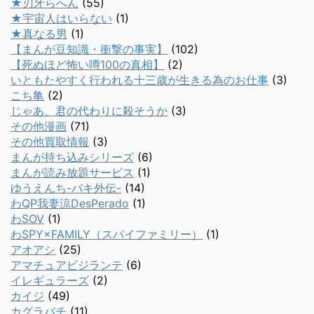
★刃牙らへん
(55)
★宇宙人はいらない
(1)
★真なる男
(1)
【まんが豆知識・衝撃の事実】
(102)
【死ぬほど怖い噂100の真相】
(2)
いともたやすく行われる十三歳が生きる為のお仕事
(3)
こち亀
(2)
じゃあ、君の代わりに殺そうか
(3)
その他漫画
(71)
その他買取情報
(3)
まんが持ち込みシリーズ
(6)
まんが読み放題サービス
(1)
ゆうえんち-バキ外伝-
(14)
わQP我妻涼DesPerado
(1)
わSOV
(1)
わSPY×FAMILY（スパイファミリー）
(1)
アオアシ
(25)
アマチュアビジランテ
(6)
イレギュラーズ
(2)
カイジ
(49)
カグラバチ
(11)