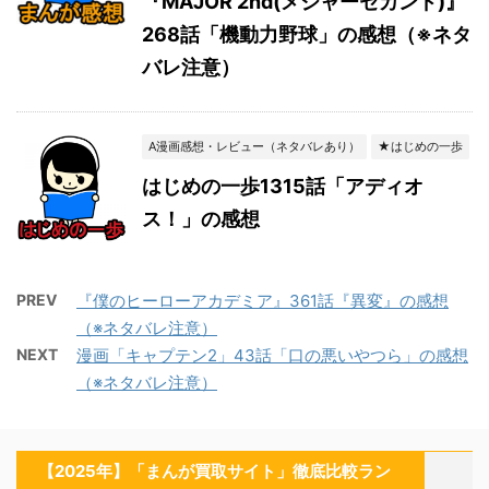
『MAJOR 2nd(メジャーセカンド)』
268話「機動力野球」の感想（※ネタ
バレ注意）
A漫画感想・レビュー（ネタバレあり）
★はじめの一歩
はじめの一歩1315話「アディオ
ス！」の感想
PREV
『僕のヒーローアカデミア』361話『異変』の感想
（※ネタバレ注意）
NEXT
漫画「キャプテン2」43話「口の悪いやつら」の感想
（※ネタバレ注意）
【2025年】「まんが買取サイト」徹底比較ラン