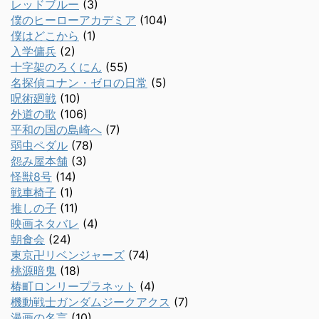
レッドブルー
(3)
僕のヒーローアカデミア
(104)
僕はどこから
(1)
入学傭兵
(2)
十字架のろくにん
(55)
名探偵コナン・ゼロの日常
(5)
呪術廻戦
(10)
外道の歌
(106)
平和の国の島崎へ
(7)
弱虫ペダル
(78)
怨み屋本舗
(3)
怪獣8号
(14)
戦車椅子
(1)
推しの子
(11)
映画ネタバレ
(4)
朝食会
(24)
東京卍リベンジャーズ
(74)
桃源暗鬼
(18)
椿町ロンリープラネット
(4)
機動戦士ガンダムジークアクス
(7)
漫画の名言
(10)