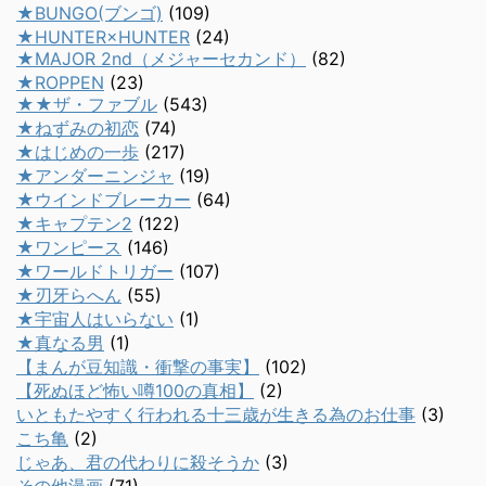
★BUNGO(ブンゴ)
(109)
★HUNTER×HUNTER
(24)
★MAJOR 2nd（メジャーセカンド）
(82)
★ROPPEN
(23)
★★ザ・ファブル
(543)
★ねずみの初恋
(74)
★はじめの一歩
(217)
★アンダーニンジャ
(19)
★ウインドブレーカー
(64)
★キャプテン2
(122)
★ワンピース
(146)
★ワールドトリガー
(107)
★刃牙らへん
(55)
★宇宙人はいらない
(1)
★真なる男
(1)
【まんが豆知識・衝撃の事実】
(102)
【死ぬほど怖い噂100の真相】
(2)
いともたやすく行われる十三歳が生きる為のお仕事
(3)
こち亀
(2)
じゃあ、君の代わりに殺そうか
(3)