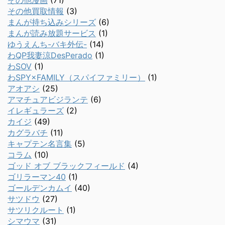
その他漫画
(71)
その他買取情報
(3)
まんが持ち込みシリーズ
(6)
まんが読み放題サービス
(1)
ゆうえんち-バキ外伝-
(14)
わQP我妻涼DesPerado
(1)
わSOV
(1)
わSPY×FAMILY（スパイファミリー）
(1)
アオアシ
(25)
アマチュアビジランテ
(6)
イレギュラーズ
(2)
カイジ
(49)
カグラバチ
(11)
キャプテン名言集
(5)
コラム
(10)
ゴッド オブ ブラックフィールド
(4)
ゴリラーマン40
(1)
ゴールデンカムイ
(40)
サツドウ
(27)
サツリクルート
(1)
シマウマ
(31)