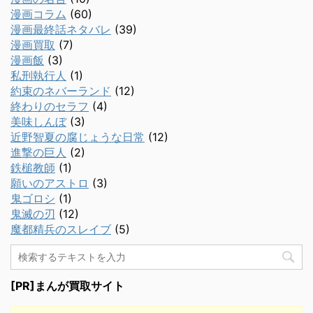
漫画コラム
(60)
漫画最終話ネタバレ
(39)
漫画買取
(7)
漫画飯
(3)
私刑執行人
(1)
約束のネバーランド
(12)
終わりのセラフ
(4)
美味しんぼ
(3)
近野智夏の腐じょうな日常
(12)
進撃の巨人
(2)
鉄槌教師
(1)
願いのアストロ
(3)
鬼ゴロシ
(1)
鬼滅の刃
(12)
魔都精兵のスレイブ
(5)
[PR]まんが買取サイト