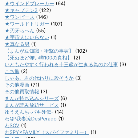
★ウインドブレーカー
(64)
★キャプテン2
(122)
★ワンピース
(146)
★ワールドトリガー
(107)
★刃牙らへん
(55)
★宇宙人はいらない
(1)
★真なる男
(1)
【まんが豆知識・衝撃の事実】
(102)
【死ぬほど怖い噂100の真相】
(2)
いともたやすく行われる十三歳が生きる為のお仕事
(3)
こち亀
(2)
じゃあ、君の代わりに殺そうか
(3)
その他漫画
(71)
その他買取情報
(3)
まんが持ち込みシリーズ
(6)
まんが読み放題サービス
(1)
ゆうえんち-バキ外伝-
(14)
わQP我妻涼DesPerado
(1)
わSOV
(1)
わSPY×FAMILY（スパイファミリー）
(1)