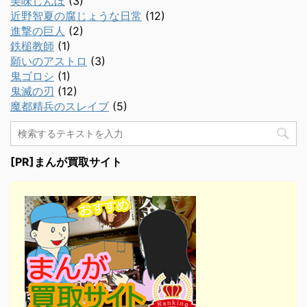
美味しんぼ
(3)
近野智夏の腐じょうな日常
(12)
進撃の巨人
(2)
鉄槌教師
(1)
願いのアストロ
(3)
鬼ゴロシ
(1)
鬼滅の刃
(12)
魔都精兵のスレイブ
(5)
[PR]まんが買取サイト