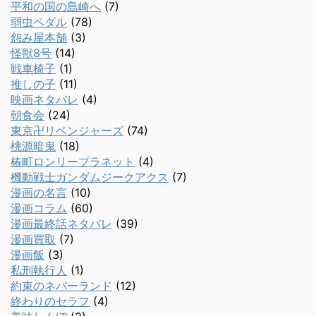
平和の国の島崎へ
(7)
弱虫ペダル
(78)
怨み屋本舗
(3)
怪獣8号
(14)
戦車椅子
(1)
推しの子
(11)
映画ネタバレ
(4)
朝食会
(24)
東京卍リベンジャーズ
(74)
桃源暗鬼
(18)
椿町ロンリープラネット
(4)
機動戦士ガンダムジークアクス
(7)
漫画の名言
(10)
漫画コラム
(60)
漫画最終話ネタバレ
(39)
漫画買取
(7)
漫画飯
(3)
私刑執行人
(1)
約束のネバーランド
(12)
終わりのセラフ
(4)