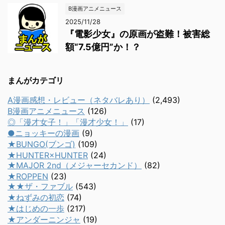
B漫画アニメニュース
2025/11/28
『電影少女』の原画が盗難！被害総
額“7.5億円”か！？
まんがカテゴリ
A漫画感想・レビュー（ネタバレあり）
(2,493)
B漫画アニメニュース
(126)
◎「漫才女子！」「漫才少女！」
(17)
●ニョッキーの漫画
(9)
★BUNGO(ブンゴ)
(109)
★HUNTER×HUNTER
(24)
★MAJOR 2nd（メジャーセカンド）
(82)
★ROPPEN
(23)
★★ザ・ファブル
(543)
★ねずみの初恋
(74)
★はじめの一歩
(217)
★アンダーニンジャ
(19)