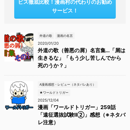
ビス徹底比較！漫画村の代わりのお勧め
サービス！
外道の歌
漫画の名言
2020/01/20
外道の歌（善悪の屑）名言集…「屑は
生きるな」「もう少し苦しんでから
死のうか？」
A漫画感想・レビュー（ネタバレあり）
★ワールドトリガー
2025/12/04
漫画「ワールドトリガー」259話
「遠征選抜試験Ⅱ②」感想（※ネタバ
レ注意）