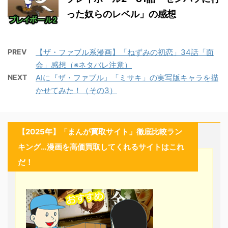
った奴らのレベル」の感想
PREV
【ザ・ファブル系漫画】「ねずみの初恋」34話「面
会」感想（※ネタバレ注意）
NEXT
AIに『ザ・ファブル』「ミサキ」の実写版キャラを描
かせてみた！（その3）
【2025年】「まんが買取サイト」徹底比較ラン
キング…漫画を高価買取してくれるサイトはこれ
だ！