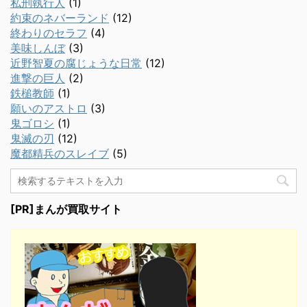
私刑執行人
(1)
約束のネバーランド
(12)
終わりのセラフ
(4)
美味しんぼ
(3)
近野智夏の腐じょうな日常
(12)
進撃の巨人
(2)
鉄槌教師
(1)
願いのアストロ
(3)
鬼ゴロシ
(1)
鬼滅の刃
(12)
魔都精兵のスレイブ
(5)
[PR]まんが買取サイト