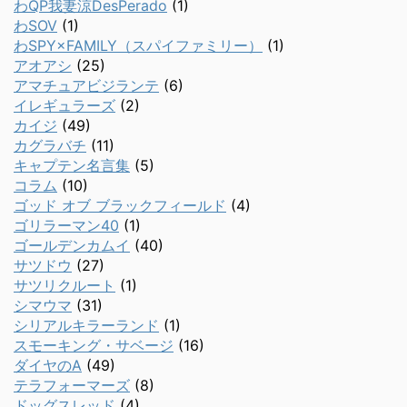
わQP我妻涼DesPerado
(1)
わSOV
(1)
わSPY×FAMILY（スパイファミリー）
(1)
アオアシ
(25)
アマチュアビジランテ
(6)
イレギュラーズ
(2)
カイジ
(49)
カグラバチ
(11)
キャプテン名言集
(5)
コラム
(10)
ゴッド オブ ブラックフィールド
(4)
ゴリラーマン40
(1)
ゴールデンカムイ
(40)
サツドウ
(27)
サツリクルート
(1)
シマウマ
(31)
シリアルキラーランド
(1)
スモーキング・サベージ
(16)
ダイヤのA
(49)
テラフォーマーズ
(8)
ドッグスレッド
(4)