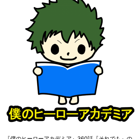
『僕のヒーローアカデミア』360話『それでも』の