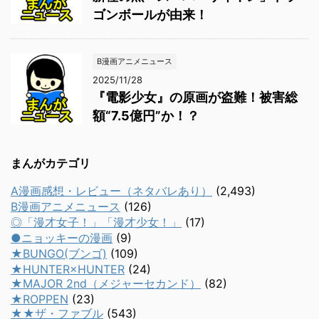
ゴンボールが由来！
B漫画アニメニュース
2025/11/28
『電影少女』の原画が盗難！被害総
額“7.5億円”か！？
まんがカテゴリ
A漫画感想・レビュー（ネタバレあり）
(2,493)
B漫画アニメニュース
(126)
◎「漫才女子！」「漫才少女！」
(17)
●ニョッキーの漫画
(9)
★BUNGO(ブンゴ)
(109)
★HUNTER×HUNTER
(24)
★MAJOR 2nd（メジャーセカンド）
(82)
★ROPPEN
(23)
★★ザ・ファブル
(543)