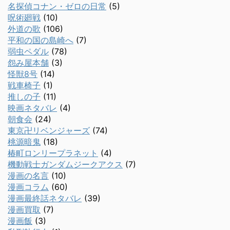
名探偵コナン・ゼロの日常
(5)
呪術廻戦
(10)
外道の歌
(106)
平和の国の島崎へ
(7)
弱虫ペダル
(78)
怨み屋本舗
(3)
怪獣8号
(14)
戦車椅子
(1)
推しの子
(11)
映画ネタバレ
(4)
朝食会
(24)
東京卍リベンジャーズ
(74)
桃源暗鬼
(18)
椿町ロンリープラネット
(4)
機動戦士ガンダムジークアクス
(7)
漫画の名言
(10)
漫画コラム
(60)
漫画最終話ネタバレ
(39)
漫画買取
(7)
漫画飯
(3)