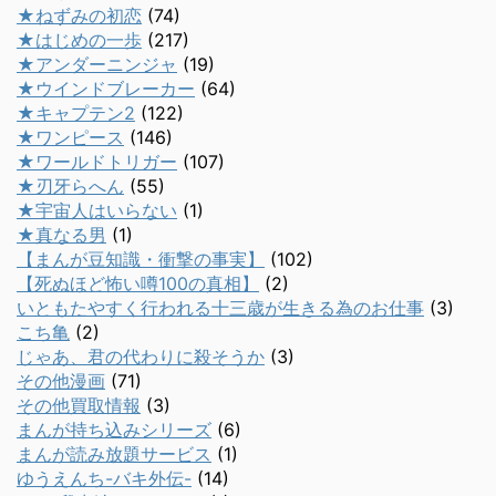
★ねずみの初恋
(74)
★はじめの一歩
(217)
★アンダーニンジャ
(19)
★ウインドブレーカー
(64)
★キャプテン2
(122)
★ワンピース
(146)
★ワールドトリガー
(107)
★刃牙らへん
(55)
★宇宙人はいらない
(1)
★真なる男
(1)
【まんが豆知識・衝撃の事実】
(102)
【死ぬほど怖い噂100の真相】
(2)
いともたやすく行われる十三歳が生きる為のお仕事
(3)
こち亀
(2)
じゃあ、君の代わりに殺そうか
(3)
その他漫画
(71)
その他買取情報
(3)
まんが持ち込みシリーズ
(6)
まんが読み放題サービス
(1)
ゆうえんち-バキ外伝-
(14)