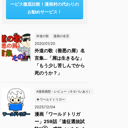
ービス徹底比較！漫画村の代わりの
お勧めサービス！
外道の歌
漫画の名言
2020/01/20
外道の歌（善悪の屑）名
言集…「屑は生きるな」
「もう少し苦しんでから
死のうか？」
A漫画感想・レビュー（ネタバレあり）
★ワールドトリガー
2025/12/04
漫画「ワールドトリガ
ー」259話「遠征選抜試