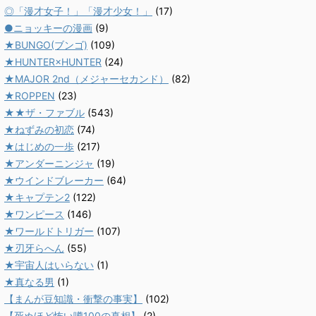
◎「漫才女子！」「漫才少女！」
(17)
●ニョッキーの漫画
(9)
★BUNGO(ブンゴ)
(109)
★HUNTER×HUNTER
(24)
★MAJOR 2nd（メジャーセカンド）
(82)
★ROPPEN
(23)
★★ザ・ファブル
(543)
★ねずみの初恋
(74)
★はじめの一歩
(217)
★アンダーニンジャ
(19)
★ウインドブレーカー
(64)
★キャプテン2
(122)
★ワンピース
(146)
★ワールドトリガー
(107)
★刃牙らへん
(55)
★宇宙人はいらない
(1)
★真なる男
(1)
【まんが豆知識・衝撃の事実】
(102)
【死ぬほど怖い噂100の真相】
(2)