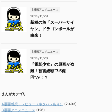
B漫画アニメニュース
2025/11/29
新種の魚「スーパーサイ
ヤン」ドラゴンボールが
由来！
B漫画アニメニュース
2025/11/28
『電影少女』の原画が盗
難！被害総額“7.5億
円”か！？
まんがカテゴリ
A漫画感想・レビュー（ネタバレあり）
(2,493)
B漫画アニメニュース
(126)