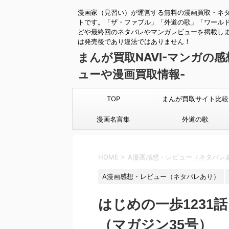
漫画家（見習い）が運営する無料の漫画買取・ネ
トです。「ザ・ファブル」「外道の歌」「ワール
どや最終回のネタバレやマンガレビューを掲載し
は発売後であり違法ではありません！
まんが買取NAVI-マンガの
ューや漫画買取情報-
TOP
まんが買取サイト比較
漫画名言集
外道の歌
HOME
>
A漫画感想・レビュー（ネタバレ
A漫画感想・レビュー（ネタバレあり）
はじめの一歩1231
（マガジン35号）