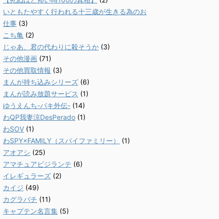
いともたやすく行われる十三歳が生きる為のお
仕事
(3)
こち亀
(2)
じゃあ、君の代わりに殺そうか
(3)
その他漫画
(71)
その他買取情報
(3)
まんが持ち込みシリーズ
(6)
まんが読み放題サービス
(1)
ゆうえんち-バキ外伝-
(14)
わQP我妻涼DesPerado
(1)
わSOV
(1)
わSPY×FAMILY（スパイファミリー）
(1)
アオアシ
(25)
アマチュアビジランテ
(6)
イレギュラーズ
(2)
カイジ
(49)
カグラバチ
(11)
キャプテン名言集
(5)