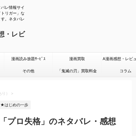
タバレ情報サイ
ドトリガー」な
ます。ネタバレ
感想・レビ
漫画読み放題ｻｰﾋﾞｽ
漫画買取
A漫画感想・レビ
その他
「鬼滅の刃」買取料金
タバレあり
コラム
あり）
>
★はじめの一歩
話「プロ失格」のネタバレ・感想