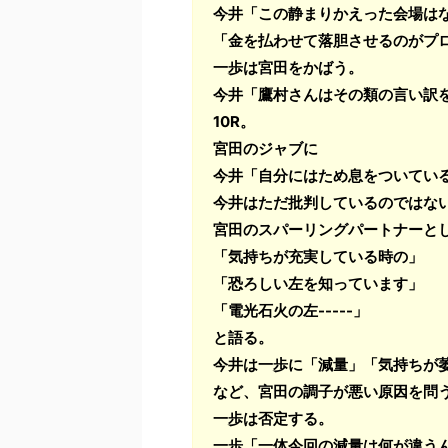
今井「この静まりかえった会場は
「金を払わせて落胆させるのがプ
一歩は宮田をかばう。
今井「鷹村さんはその類の言い訳
10R。
宮田のジャブに
今井「自分にはため息をついてい
今井はただ批判しているのではな
宮田のスパーリングパートナーと
「気持ちが充実している時の」
「恐ろしい左を知っています」
「電光石火の左-----」
と語る。
今井は一歩に「減量」「気持ちが
など、宮田の調子が悪い原因を問
一歩は否定する。
一歩「一体今回の減量は何が違う