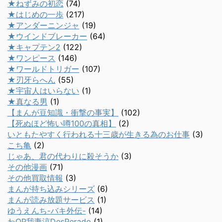
★ねずみの初恋
(74)
★はじめの一歩
(217)
★アンダーニンジャ
(19)
★ウインドブレーカー
(64)
★キャプテン2
(122)
★ワンピース
(146)
★ワールドトリガー
(107)
★刃牙らへん
(55)
★宇宙人はいらない
(1)
★真なる男
(1)
【まんが豆知識・衝撃の事実】
(102)
【死ぬほど怖い噂100の真相】
(2)
いともたやすく行われる十三歳が生きる為のお仕事
(3)
こち亀
(2)
じゃあ、君の代わりに殺そうか
(3)
その他漫画
(71)
その他買取情報
(3)
まんが持ち込みシリーズ
(6)
まんが読み放題サービス
(1)
ゆうえんち-バキ外伝-
(14)
わQP我妻涼DesPerado
(1)