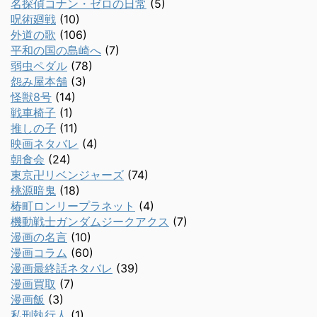
名探偵コナン・ゼロの日常
(5)
呪術廻戦
(10)
外道の歌
(106)
平和の国の島崎へ
(7)
弱虫ペダル
(78)
怨み屋本舗
(3)
怪獣8号
(14)
戦車椅子
(1)
推しの子
(11)
映画ネタバレ
(4)
朝食会
(24)
東京卍リベンジャーズ
(74)
桃源暗鬼
(18)
椿町ロンリープラネット
(4)
機動戦士ガンダムジークアクス
(7)
漫画の名言
(10)
漫画コラム
(60)
漫画最終話ネタバレ
(39)
漫画買取
(7)
漫画飯
(3)
私刑執行人
(1)