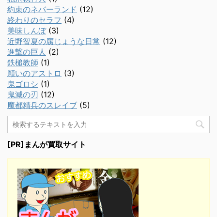
約束のネバーランド
(12)
終わりのセラフ
(4)
美味しんぼ
(3)
近野智夏の腐じょうな日常
(12)
進撃の巨人
(2)
鉄槌教師
(1)
願いのアストロ
(3)
鬼ゴロシ
(1)
鬼滅の刃
(12)
魔都精兵のスレイブ
(5)
[PR]まんが買取サイト