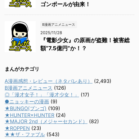
ゴンボールが由来！
B漫画アニメニュース
2025/11/28
『電影少女』の原画が盗難！被害総
額“7.5億円”か！？
まんがカテゴリ
A漫画感想・レビュー（ネタバレあり）
(2,493)
B漫画アニメニュース
(126)
◎「漫才女子！」「漫才少女！」
(17)
●ニョッキーの漫画
(9)
★BUNGO(ブンゴ)
(109)
★HUNTER×HUNTER
(24)
★MAJOR 2nd（メジャーセカンド）
(82)
★ROPPEN
(23)
★★ザ・ファブル
(543)