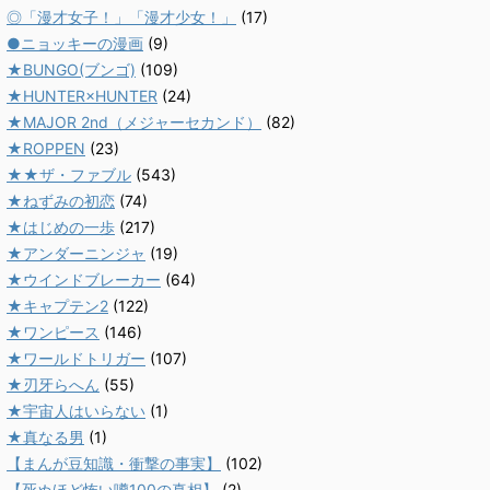
◎「漫才女子！」「漫才少女！」
(17)
●ニョッキーの漫画
(9)
★BUNGO(ブンゴ)
(109)
★HUNTER×HUNTER
(24)
★MAJOR 2nd（メジャーセカンド）
(82)
★ROPPEN
(23)
★★ザ・ファブル
(543)
★ねずみの初恋
(74)
★はじめの一歩
(217)
★アンダーニンジャ
(19)
★ウインドブレーカー
(64)
★キャプテン2
(122)
★ワンピース
(146)
★ワールドトリガー
(107)
★刃牙らへん
(55)
★宇宙人はいらない
(1)
★真なる男
(1)
【まんが豆知識・衝撃の事実】
(102)
【死ぬほど怖い噂100の真相】
(2)