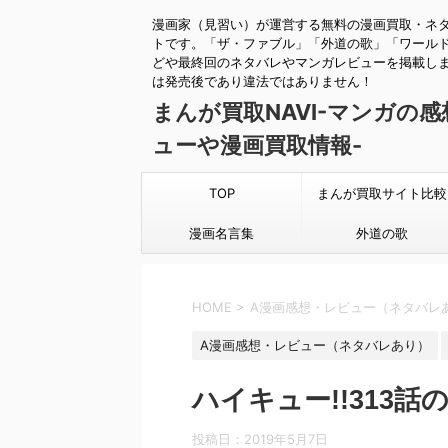
漫画家（見習い）が運営する無料の漫画買取・ネ
トです。「ザ・ファブル」「外道の歌」「ワール
どや最終回のネタバレやマンガレビューを掲載し
は発売後であり違法ではありません！
まんが買取NAVI-マンガの
ューや漫画買取情報-
TOP
まんが買取サイト比較
漫画名言集
外道の歌
HOME
>
A漫画感想・レビュー（ネタバレ
A漫画感想・レビュー（ネタバレあり）
ハイキュー!!313
投稿日：
2019年5月7日