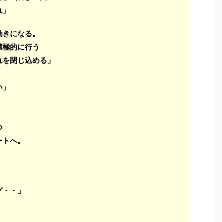
れ」
動きになる。
積極的に行う
れを閉じ込める」
い」
つ
ートへ。
。
グ・・」