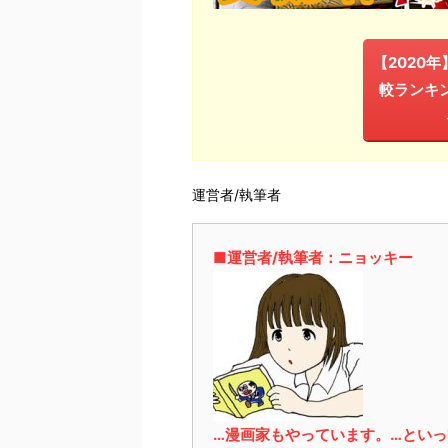
【2020
較ランキ
運営者/執筆者
■運営者/執筆者：ニョッキー
…漫画家もやっています。…とい