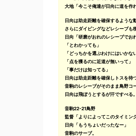
大地「今こそ俺達が日向に道を作
日向は助走距離を確保するような
さらにダイビングなどレシーブも
日向「研磨がおれのレシーブでお
「とわかっても」
「どっちかを選ぶわけにはいかな
「点を獲るのに近道が無いって」
「事だけは知ってる」
日向は助走距離を確保しトスを待
音駒のレシーブがそのまま鳥野コ
日向は飛ぼうとするが汗ですべる
音駒22-21鳥野
監督「よりによってこのタイミン
日向「もうちょいだったなー」
音駒のサーブ。