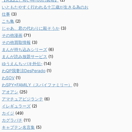
いともたやすく行われる十三歳が生きる為のお
仕事
(3)
こち亀
(2)
じゃあ、君の代わりに殺そうか
(3)
その他漫画
(71)
その他買取情報
(3)
まんが持ち込みシリーズ
(6)
まんが読み放題サービス
(1)
ゆうえんち-バキ外伝-
(14)
わQP我妻涼DesPerado
(1)
わSOV
(1)
わSPY×FAMILY（スパイファミリー）
(1)
アオアシ
(25)
アマチュアビジランテ
(6)
イレギュラーズ
(2)
カイジ
(49)
カグラバチ
(11)
キャプテン名言集
(5)