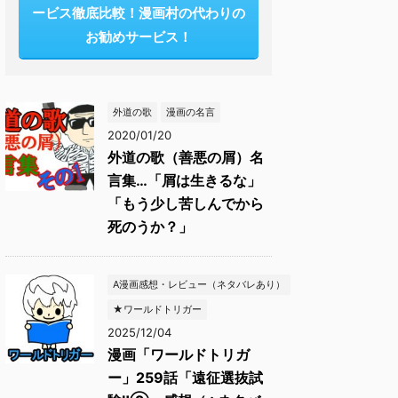
ービス徹底比較！漫画村の代わりの
お勧めサービス！
外道の歌
漫画の名言
2020/01/20
外道の歌（善悪の屑）名
言集…「屑は生きるな」
「もう少し苦しんでから
死のうか？」
A漫画感想・レビュー（ネタバレあり）
★ワールドトリガー
2025/12/04
漫画「ワールドトリガ
ー」259話「遠征選抜試