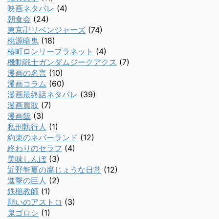
映画ネタバレ
(4)
朝食会
(24)
東京卍リベンジャーズ
(74)
桃源暗鬼
(18)
椿町ロンリープラネット
(4)
機動戦士ガンダムジークアクス
(7)
漫画の名言
(10)
漫画コラム
(60)
漫画最終話ネタバレ
(39)
漫画買取
(7)
漫画飯
(3)
私刑執行人
(1)
約束のネバーランド
(12)
終わりのセラフ
(4)
美味しんぼ
(3)
近野智夏の腐じょうな日常
(12)
進撃の巨人
(2)
鉄槌教師
(1)
願いのアストロ
(3)
鬼ゴロシ
(1)