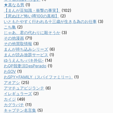
★真なる男
(1)
【まんが豆知識・衝撃の事実】
(102)
【死ぬほど怖い噂100の真相】
(2)
いともたやすく行われる十三歳が生きる為のお仕事
(3)
こち亀
(2)
じゃあ、君の代わりに殺そうか
(3)
その他漫画
(71)
その他買取情報
(3)
まんが持ち込みシリーズ
(6)
まんが読み放題サービス
(1)
ゆうえんち-バキ外伝-
(14)
わQP我妻涼DesPerado
(1)
わSOV
(1)
わSPY×FAMILY（スパイファミリー）
(1)
アオアシ
(25)
アマチュアビジランテ
(6)
イレギュラーズ
(2)
カイジ
(49)
カグラバチ
(11)
キャプテン名言集
(5)