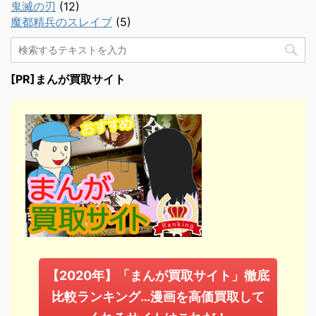
鬼滅の刃
(12)
魔都精兵のスレイブ
(5)
[PR]まんが買取サイト
【2020年】「まんが買取サイト」徹底
比較ランキング…漫画を高価買取して