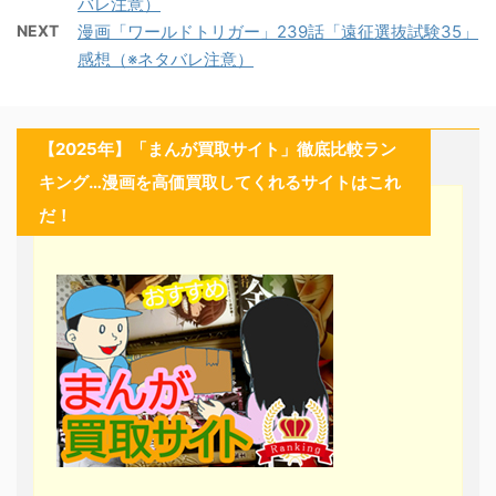
バレ注意）
NEXT
漫画「ワールドトリガー」239話「遠征選抜試験35」
感想（※ネタバレ注意）
【2025年】「まんが買取サイト」徹底比較ラン
キング…漫画を高価買取してくれるサイトはこれ
だ！