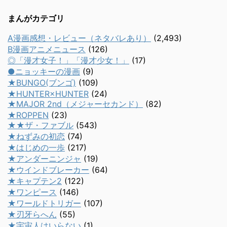
まんがカテゴリ
A漫画感想・レビュー（ネタバレあり）
(2,493)
B漫画アニメニュース
(126)
◎「漫才女子！」「漫才少女！」
(17)
●ニョッキーの漫画
(9)
★BUNGO(ブンゴ)
(109)
★HUNTER×HUNTER
(24)
★MAJOR 2nd（メジャーセカンド）
(82)
★ROPPEN
(23)
★★ザ・ファブル
(543)
★ねずみの初恋
(74)
★はじめの一歩
(217)
★アンダーニンジャ
(19)
★ウインドブレーカー
(64)
★キャプテン2
(122)
★ワンピース
(146)
★ワールドトリガー
(107)
★刃牙らへん
(55)
★宇宙人はいらない
(1)