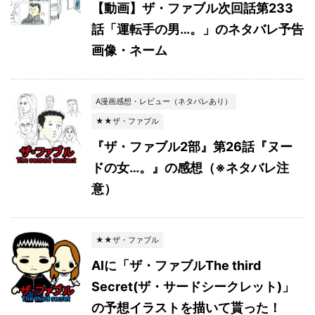
【動画】ザ・ファブル次回話第233
話「運転手の男…。」のネタバレ予告
画像・ネーム
A漫画感想・レビュー（ネタバレあり）
★★ザ・ファブル
『ザ・ファブル2部』第26話『ヌー
ドの女…。』の感想（※ネタバレ注
意）
★★ザ・ファブル
AIに「ザ・ファブルThe third
Secret(ザ・サードシークレット)」
の予想イラストを描いて貰った！