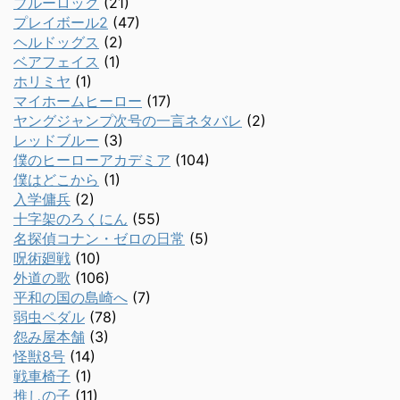
ブルーロック
(21)
プレイボール2
(47)
ヘルドッグス
(2)
ベアフェイス
(1)
ホリミヤ
(1)
マイホームヒーロー
(17)
ヤングジャンプ次号の一言ネタバレ
(2)
レッドブルー
(3)
僕のヒーローアカデミア
(104)
僕はどこから
(1)
入学傭兵
(2)
十字架のろくにん
(55)
名探偵コナン・ゼロの日常
(5)
呪術廻戦
(10)
外道の歌
(106)
平和の国の島崎へ
(7)
弱虫ペダル
(78)
怨み屋本舗
(3)
怪獣8号
(14)
戦車椅子
(1)
推しの子
(11)