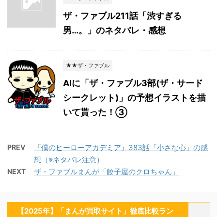
ザ・ファブル211話「渋すぎる
男…。」のネタバレ・感想
★★ザ・ファブル
AIに「ザ・ファブル3部(ザ・サード
シークレット)」の予想イラストを描
いて貰った！③
PREV
『僕のヒーローアカデミア』383話「小さな心」の感
想（※ネタバレ注意）
NEXT
ザ・ファブルまんが「餃子屋のクロちゃん」
【2025年】「まんが買取サイト」徹底比較ラン