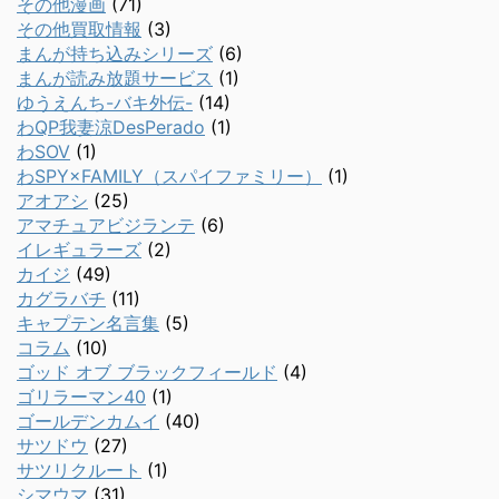
その他漫画
(71)
その他買取情報
(3)
まんが持ち込みシリーズ
(6)
まんが読み放題サービス
(1)
ゆうえんち-バキ外伝-
(14)
わQP我妻涼DesPerado
(1)
わSOV
(1)
わSPY×FAMILY（スパイファミリー）
(1)
アオアシ
(25)
アマチュアビジランテ
(6)
イレギュラーズ
(2)
カイジ
(49)
カグラバチ
(11)
キャプテン名言集
(5)
コラム
(10)
ゴッド オブ ブラックフィールド
(4)
ゴリラーマン40
(1)
ゴールデンカムイ
(40)
サツドウ
(27)
サツリクルート
(1)
シマウマ
(31)