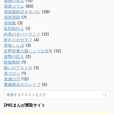
漫画の名言
(10)
漫画コラム
(60)
漫画最終話ネタバレ
(39)
漫画買取
(7)
漫画飯
(3)
私刑執行人
(1)
約束のネバーランド
(12)
終わりのセラフ
(4)
美味しんぼ
(3)
近野智夏の腐じょうな日常
(12)
進撃の巨人
(2)
鉄槌教師
(1)
願いのアストロ
(3)
鬼ゴロシ
(1)
鬼滅の刃
(12)
魔都精兵のスレイブ
(5)
[PR]まんが買取サイト