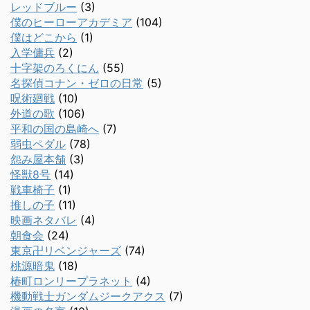
レッドブルー
(3)
僕のヒーローアカデミア
(104)
僕はどこから
(1)
入学傭兵
(2)
十字架のろくにん
(55)
名探偵コナン・ゼロの日常
(5)
呪術廻戦
(10)
外道の歌
(106)
平和の国の島崎へ
(7)
弱虫ペダル
(78)
怨み屋本舗
(3)
怪獣8号
(14)
戦車椅子
(1)
推しの子
(11)
映画ネタバレ
(4)
朝食会
(24)
東京卍リベンジャーズ
(74)
桃源暗鬼
(18)
椿町ロンリープラネット
(4)
機動戦士ガンダムジークアクス
(7)