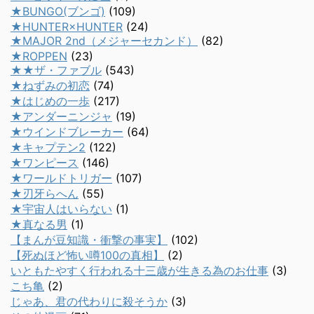
★BUNGO(ブンゴ)
(109)
★HUNTER×HUNTER
(24)
★MAJOR 2nd（メジャーセカンド）
(82)
★ROPPEN
(23)
★★ザ・ファブル
(543)
★ねずみの初恋
(74)
★はじめの一歩
(217)
★アンダーニンジャ
(19)
★ウインドブレーカー
(64)
★キャプテン2
(122)
★ワンピース
(146)
★ワールドトリガー
(107)
★刃牙らへん
(55)
★宇宙人はいらない
(1)
★真なる男
(1)
【まんが豆知識・衝撃の事実】
(102)
【死ぬほど怖い噂100の真相】
(2)
いともたやすく行われる十三歳が生きる為のお仕事
(3)
こち亀
(2)
じゃあ、君の代わりに殺そうか
(3)