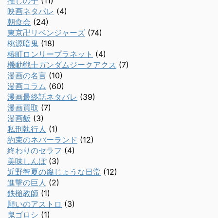
推しの子
(11)
映画ネタバレ
(4)
朝食会
(24)
東京卍リベンジャーズ
(74)
桃源暗鬼
(18)
椿町ロンリープラネット
(4)
機動戦士ガンダムジークアクス
(7)
漫画の名言
(10)
漫画コラム
(60)
漫画最終話ネタバレ
(39)
漫画買取
(7)
漫画飯
(3)
私刑執行人
(1)
約束のネバーランド
(12)
終わりのセラフ
(4)
美味しんぼ
(3)
近野智夏の腐じょうな日常
(12)
進撃の巨人
(2)
鉄槌教師
(1)
願いのアストロ
(3)
鬼ゴロシ
(1)