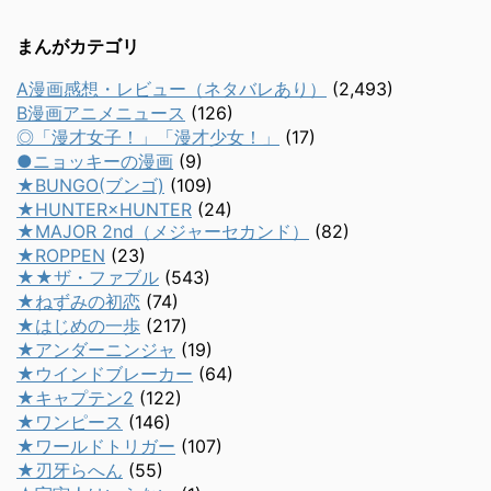
まんがカテゴリ
A漫画感想・レビュー（ネタバレあり）
(2,493)
B漫画アニメニュース
(126)
◎「漫才女子！」「漫才少女！」
(17)
●ニョッキーの漫画
(9)
★BUNGO(ブンゴ)
(109)
★HUNTER×HUNTER
(24)
★MAJOR 2nd（メジャーセカンド）
(82)
★ROPPEN
(23)
★★ザ・ファブル
(543)
★ねずみの初恋
(74)
★はじめの一歩
(217)
★アンダーニンジャ
(19)
★ウインドブレーカー
(64)
★キャプテン2
(122)
★ワンピース
(146)
★ワールドトリガー
(107)
★刃牙らへん
(55)