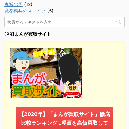
鬼滅の刃
(12)
魔都精兵のスレイブ
(5)
[PR]まんが買取サイト
【2020年】「まんが買取サイト」徹底
比較ランキング…漫画を高価買取して