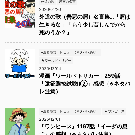
外道の歌
漫画の名言
2020/01/20
外道の歌（善悪の屑）名言集…「屑は
生きるな」「もう少し苦しんでから
死のうか？」
A漫画感想・レビュー（ネタバレあり）
★ワールドトリガー
2025/12/04
漫画「ワールドトリガー」259話
「遠征選抜試験Ⅱ②」感想（※ネタバ
レ注意）
A漫画感想・レビュー（ネタバレあり）
★ワンピース
2025/12/01
『ワンピース』1167話「イーダの息
子」の感想（※ネタバレ注意）