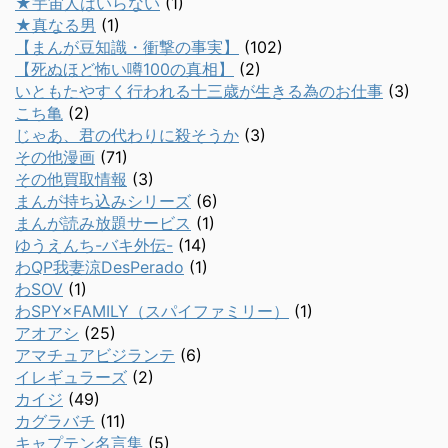
★宇宙人はいらない
(1)
★真なる男
(1)
【まんが豆知識・衝撃の事実】
(102)
【死ぬほど怖い噂100の真相】
(2)
いともたやすく行われる十三歳が生きる為のお仕事
(3)
こち亀
(2)
じゃあ、君の代わりに殺そうか
(3)
その他漫画
(71)
その他買取情報
(3)
まんが持ち込みシリーズ
(6)
まんが読み放題サービス
(1)
ゆうえんち-バキ外伝-
(14)
わQP我妻涼DesPerado
(1)
わSOV
(1)
わSPY×FAMILY（スパイファミリー）
(1)
アオアシ
(25)
アマチュアビジランテ
(6)
イレギュラーズ
(2)
カイジ
(49)
カグラバチ
(11)
キャプテン名言集
(5)