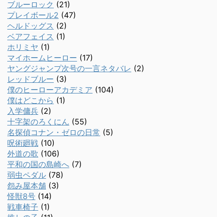
ブルーロック
(21)
プレイボール2
(47)
ヘルドッグス
(2)
ベアフェイス
(1)
ホリミヤ
(1)
マイホームヒーロー
(17)
ヤングジャンプ次号の一言ネタバレ
(2)
レッドブルー
(3)
僕のヒーローアカデミア
(104)
僕はどこから
(1)
入学傭兵
(2)
十字架のろくにん
(55)
名探偵コナン・ゼロの日常
(5)
呪術廻戦
(10)
外道の歌
(106)
平和の国の島崎へ
(7)
弱虫ペダル
(78)
怨み屋本舗
(3)
怪獣8号
(14)
戦車椅子
(1)