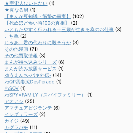
★宇宙人はいらない
(1)
★真なる男
(1)
【まんが豆知識・衝撃の事実】
(102)
【死ぬほど怖い噂100の真相】
(2)
いともたやすく行われる十三歳が生きる為のお仕事
(3)
こち亀
(2)
じゃあ、君の代わりに殺そうか
(3)
その他漫画
(71)
その他買取情報
(3)
まんが持ち込みシリーズ
(6)
まんが読み放題サービス
(1)
ゆうえんち-バキ外伝-
(14)
わQP我妻涼DesPerado
(1)
わSOV
(1)
わSPY×FAMILY（スパイファミリー）
(1)
アオアシ
(25)
アマチュアビジランテ
(6)
イレギュラーズ
(2)
カイジ
(49)
カグラバチ
(11)