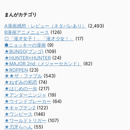
まんがカテゴリ
A漫画感想・レビュー（ネタバレあり）
(2,493)
B漫画アニメニュース
(126)
◎「漫才女子！」「漫才少女！」
(17)
●ニョッキーの漫画
(9)
★BUNGO(ブンゴ)
(109)
★HUNTER×HUNTER
(24)
★MAJOR 2nd（メジャーセカンド）
(82)
★ROPPEN
(23)
★★ザ・ファブル
(543)
★ねずみの初恋
(74)
★はじめの一歩
(217)
★アンダーニンジャ
(19)
★ウインドブレーカー
(64)
★キャプテン2
(122)
★ワンピース
(146)
★ワールドトリガー
(107)
★刃牙らへん
(55)