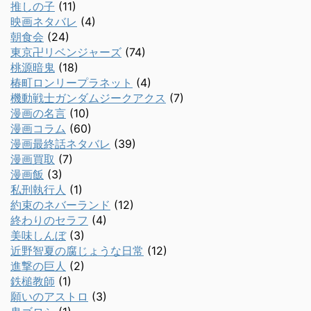
推しの子
(11)
映画ネタバレ
(4)
朝食会
(24)
東京卍リベンジャーズ
(74)
桃源暗鬼
(18)
椿町ロンリープラネット
(4)
機動戦士ガンダムジークアクス
(7)
漫画の名言
(10)
漫画コラム
(60)
漫画最終話ネタバレ
(39)
漫画買取
(7)
漫画飯
(3)
私刑執行人
(1)
約束のネバーランド
(12)
終わりのセラフ
(4)
美味しんぼ
(3)
近野智夏の腐じょうな日常
(12)
進撃の巨人
(2)
鉄槌教師
(1)
願いのアストロ
(3)