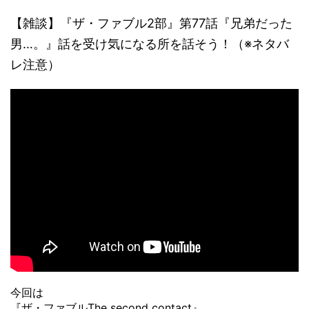
【雑談】『ザ・ファブル2部』第77話『兄弟だった
男…。』話を受け気になる所を話そう！（※ネタバ
レ注意）
今回は
『ザ・ファブルThe second contact』