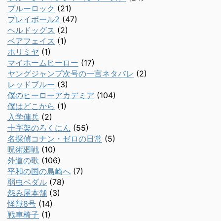
ブルーロック
(21)
プレイボール2
(47)
ヘルドッグス
(2)
ベアフェイス
(1)
ホリミヤ
(1)
マイホームヒーロー
(17)
ヤングジャンプ次号の一言ネタバレ
(2)
レッドブルー
(3)
僕のヒーローアカデミア
(104)
僕はどこから
(1)
入学傭兵
(2)
十字架のろくにん
(55)
名探偵コナン・ゼロの日常
(5)
呪術廻戦
(10)
外道の歌
(106)
平和の国の島崎へ
(7)
弱虫ペダル
(78)
怨み屋本舗
(3)
怪獣8号
(14)
戦車椅子
(1)