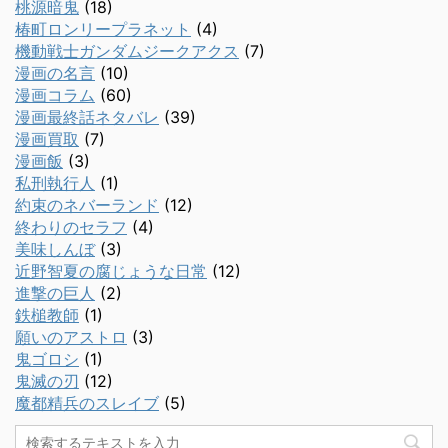
桃源暗鬼
(18)
椿町ロンリープラネット
(4)
機動戦士ガンダムジークアクス
(7)
漫画の名言
(10)
漫画コラム
(60)
漫画最終話ネタバレ
(39)
漫画買取
(7)
漫画飯
(3)
私刑執行人
(1)
約束のネバーランド
(12)
終わりのセラフ
(4)
美味しんぼ
(3)
近野智夏の腐じょうな日常
(12)
進撃の巨人
(2)
鉄槌教師
(1)
願いのアストロ
(3)
鬼ゴロシ
(1)
鬼滅の刃
(12)
魔都精兵のスレイブ
(5)