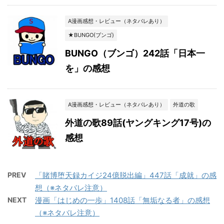
A漫画感想・レビュー（ネタバレあり）
★BUNGO(ブンゴ)
BUNGO（ブンゴ）242話「日本一
を」の感想
A漫画感想・レビュー（ネタバレあり）
外道の歌
外道の歌89話(ヤングキング17号)の
感想
PREV
「賭博堕天録カイジ24億脱出編」447話「成就」の感
想（※ネタバレ注意）
NEXT
漫画「はじめの一歩」1408話「無垢なる者」の感想
（※ネタバレ注意）