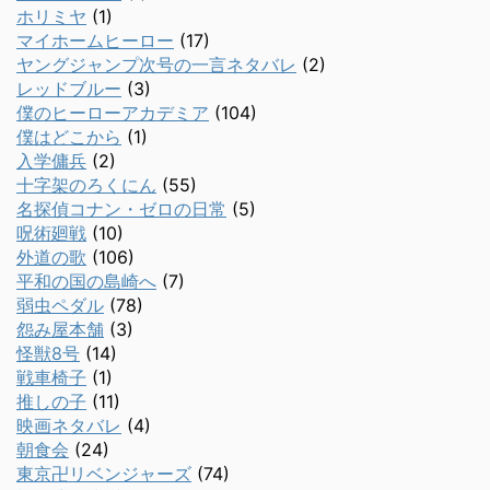
ホリミヤ
(1)
マイホームヒーロー
(17)
ヤングジャンプ次号の一言ネタバレ
(2)
レッドブルー
(3)
僕のヒーローアカデミア
(104)
僕はどこから
(1)
入学傭兵
(2)
十字架のろくにん
(55)
名探偵コナン・ゼロの日常
(5)
呪術廻戦
(10)
外道の歌
(106)
平和の国の島崎へ
(7)
弱虫ペダル
(78)
怨み屋本舗
(3)
怪獣8号
(14)
戦車椅子
(1)
推しの子
(11)
映画ネタバレ
(4)
朝食会
(24)
東京卍リベンジャーズ
(74)