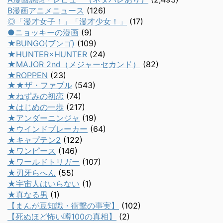
B漫画アニメニュース
(126)
◎「漫才女子！」「漫才少女！」
(17)
●ニョッキーの漫画
(9)
★BUNGO(ブンゴ)
(109)
★HUNTER×HUNTER
(24)
★MAJOR 2nd（メジャーセカンド）
(82)
★ROPPEN
(23)
★★ザ・ファブル
(543)
★ねずみの初恋
(74)
★はじめの一歩
(217)
★アンダーニンジャ
(19)
★ウインドブレーカー
(64)
★キャプテン2
(122)
★ワンピース
(146)
★ワールドトリガー
(107)
★刃牙らへん
(55)
★宇宙人はいらない
(1)
★真なる男
(1)
【まんが豆知識・衝撃の事実】
(102)
【死ぬほど怖い噂100の真相】
(2)