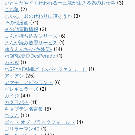
いともたやすく行われる十三歳が生きる為のお仕事
(3)
こち亀
(2)
じゃあ、君の代わりに殺そうか
(3)
その他漫画
(71)
その他買取情報
(3)
まんが持ち込みシリーズ
(6)
まんが読み放題サービス
(1)
ゆうえんち-バキ外伝-
(14)
わQP我妻涼DesPerado
(1)
わSOV
(1)
わSPY×FAMILY（スパイファミリー）
(1)
アオアシ
(25)
アマチュアビジランテ
(6)
イレギュラーズ
(2)
カイジ
(49)
カグラバチ
(11)
キャプテン名言集
(5)
コラム
(10)
ゴッド オブ ブラックフィールド
(4)
ゴリラーマン40
(1)