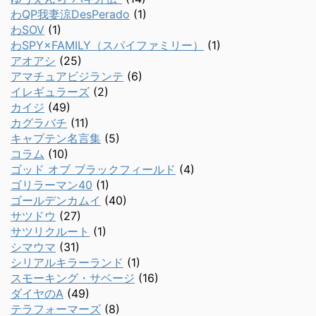
わQP我妻涼DesPerado
(1)
わSOV
(1)
わSPY×FAMILY（スパイファミリー）
(1)
アオアシ
(25)
アマチュアビジランテ
(6)
イレギュラーズ
(2)
カイジ
(49)
カグラバチ
(11)
キャプテン名言集
(5)
コラム
(10)
ゴッド オブ ブラックフィールド
(4)
ゴリラーマン40
(1)
ゴールデンカムイ
(40)
サツドウ
(27)
サツリクルート
(1)
シマウマ
(31)
シリアルキラーランド
(1)
スモーキング・サベージ
(16)
ダイヤのA
(49)
テラフォーマーズ
(8)