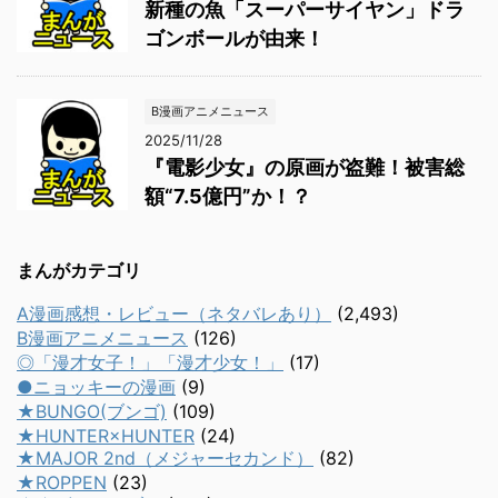
新種の魚「スーパーサイヤン」ドラ
ゴンボールが由来！
B漫画アニメニュース
2025/11/28
『電影少女』の原画が盗難！被害総
額“7.5億円”か！？
まんがカテゴリ
A漫画感想・レビュー（ネタバレあり）
(2,493)
B漫画アニメニュース
(126)
◎「漫才女子！」「漫才少女！」
(17)
●ニョッキーの漫画
(9)
★BUNGO(ブンゴ)
(109)
★HUNTER×HUNTER
(24)
★MAJOR 2nd（メジャーセカンド）
(82)
★ROPPEN
(23)