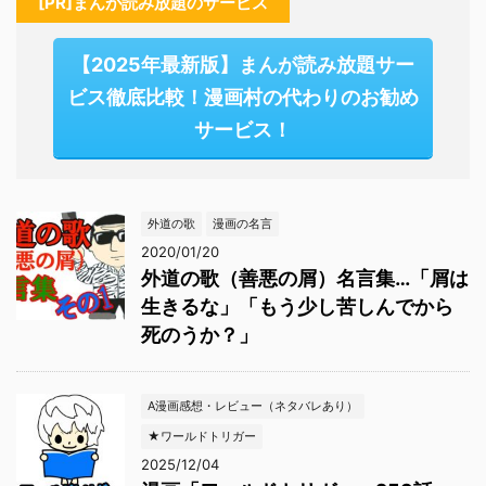
[PR]まんが読み放題のサービス
【2025年最新版】まんが読み放題サー
ビス徹底比較！漫画村の代わりのお勧め
サービス！
外道の歌
漫画の名言
2020/01/20
外道の歌（善悪の屑）名言集…「屑は
生きるな」「もう少し苦しんでから
死のうか？」
A漫画感想・レビュー（ネタバレあり）
★ワールドトリガー
2025/12/04