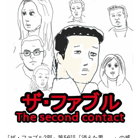
『ザ・ファブル2部』第56話『消えた男…。』の感