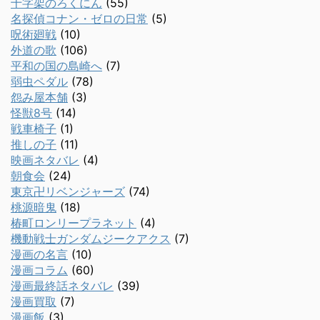
十字架のろくにん
(55)
名探偵コナン・ゼロの日常
(5)
呪術廻戦
(10)
外道の歌
(106)
平和の国の島崎へ
(7)
弱虫ペダル
(78)
怨み屋本舗
(3)
怪獣8号
(14)
戦車椅子
(1)
推しの子
(11)
映画ネタバレ
(4)
朝食会
(24)
東京卍リベンジャーズ
(74)
桃源暗鬼
(18)
椿町ロンリープラネット
(4)
機動戦士ガンダムジークアクス
(7)
漫画の名言
(10)
漫画コラム
(60)
漫画最終話ネタバレ
(39)
漫画買取
(7)
漫画飯
(3)