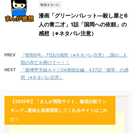
映画ネタバレ
漫画「グリーンバレット―殺し屋と6
人の青二才」1話「国岡への依頼」の
感想（※ネタバレ注意）
PREV
『怪獣8号』71話の感想（※ネタバレ注意）…国の…人
類の存亡を懸けてー！！
NEXT
「賭博堕天録カイジ24億脱出編」437話「贖罪」の感
想（※ネタバレ注意）
【2025年】「まんが買取サイト」徹底比較ラン
キング…漫画を高価買取してくれるサイトはこれ
だ！