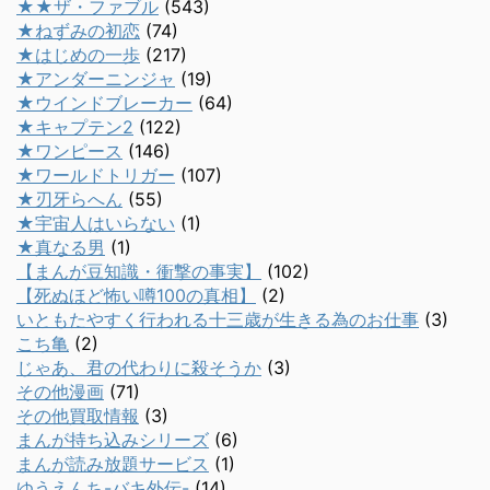
★★ザ・ファブル
(543)
★ねずみの初恋
(74)
★はじめの一歩
(217)
★アンダーニンジャ
(19)
★ウインドブレーカー
(64)
★キャプテン2
(122)
★ワンピース
(146)
★ワールドトリガー
(107)
★刃牙らへん
(55)
★宇宙人はいらない
(1)
★真なる男
(1)
【まんが豆知識・衝撃の事実】
(102)
【死ぬほど怖い噂100の真相】
(2)
いともたやすく行われる十三歳が生きる為のお仕事
(3)
こち亀
(2)
じゃあ、君の代わりに殺そうか
(3)
その他漫画
(71)
その他買取情報
(3)
まんが持ち込みシリーズ
(6)
まんが読み放題サービス
(1)
ゆうえんち-バキ外伝-
(14)