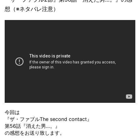
想（※ネタバレ注意）
今回は
『ザ・ファブルThe second contact』
第56話『消えた男…。』
の感想をお送り致します。