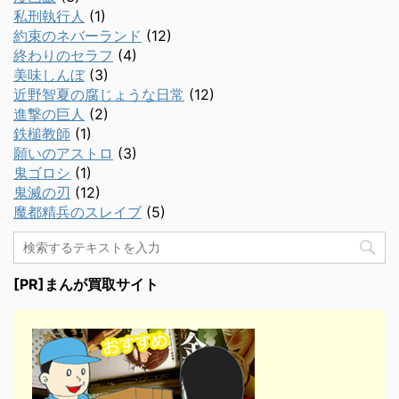
私刑執行人
(1)
約束のネバーランド
(12)
終わりのセラフ
(4)
美味しんぼ
(3)
近野智夏の腐じょうな日常
(12)
進撃の巨人
(2)
鉄槌教師
(1)
願いのアストロ
(3)
鬼ゴロシ
(1)
鬼滅の刃
(12)
魔都精兵のスレイブ
(5)
[PR]まんが買取サイト