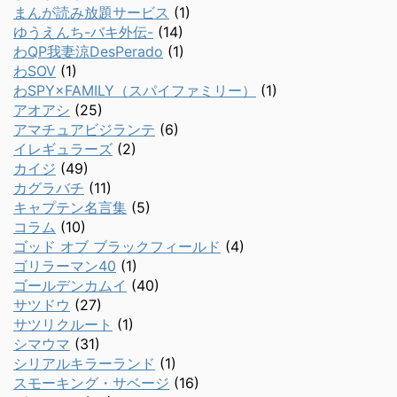
まんが読み放題サービス
(1)
ゆうえんち-バキ外伝-
(14)
わQP我妻涼DesPerado
(1)
わSOV
(1)
わSPY×FAMILY（スパイファミリー）
(1)
アオアシ
(25)
アマチュアビジランテ
(6)
イレギュラーズ
(2)
カイジ
(49)
カグラバチ
(11)
キャプテン名言集
(5)
コラム
(10)
ゴッド オブ ブラックフィールド
(4)
ゴリラーマン40
(1)
ゴールデンカムイ
(40)
サツドウ
(27)
サツリクルート
(1)
シマウマ
(31)
シリアルキラーランド
(1)
スモーキング・サベージ
(16)