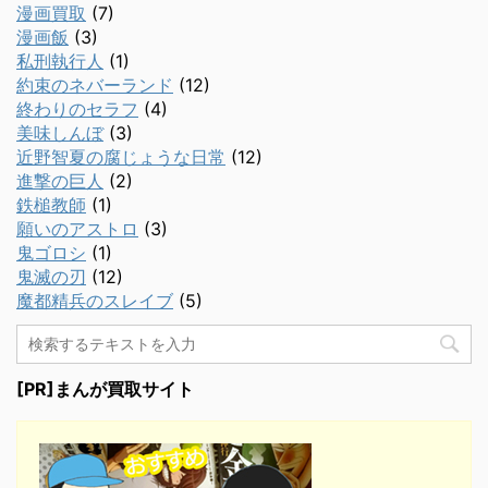
漫画買取
(7)
漫画飯
(3)
私刑執行人
(1)
約束のネバーランド
(12)
終わりのセラフ
(4)
美味しんぼ
(3)
近野智夏の腐じょうな日常
(12)
進撃の巨人
(2)
鉄槌教師
(1)
願いのアストロ
(3)
鬼ゴロシ
(1)
鬼滅の刃
(12)
魔都精兵のスレイブ
(5)
[PR]まんが買取サイト