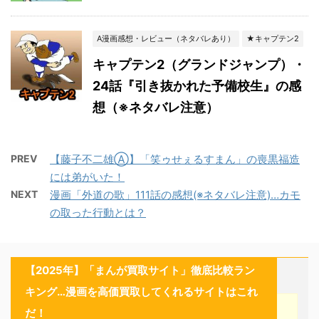
A漫画感想・レビュー（ネタバレあり）
★キャプテン2
キャプテン2（グランドジャンプ）・
24話『引き抜かれた予備校生』の感
想（※ネタバレ注意）
PREV
【藤子不二雄Ⓐ】「笑ゥせぇるすまん」の喪黒福造
には弟がいた！
NEXT
漫画「外道の歌」111話の感想(※ネタバレ注意)…カモ
の取った行動とは？
【2025年】「まんが買取サイト」徹底比較ラン
キング…漫画を高価買取してくれるサイトはこれ
だ！