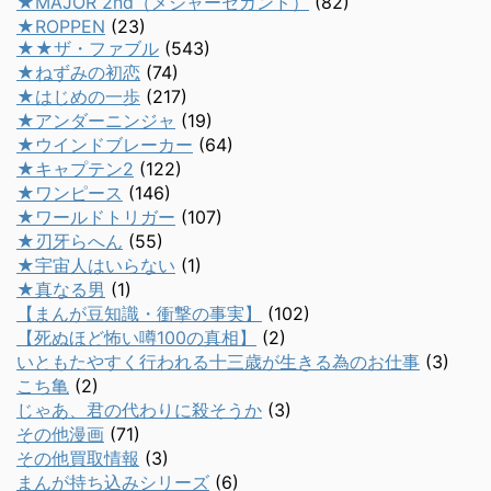
★MAJOR 2nd（メジャーセカンド）
(82)
★ROPPEN
(23)
★★ザ・ファブル
(543)
★ねずみの初恋
(74)
★はじめの一歩
(217)
★アンダーニンジャ
(19)
★ウインドブレーカー
(64)
★キャプテン2
(122)
★ワンピース
(146)
★ワールドトリガー
(107)
★刃牙らへん
(55)
★宇宙人はいらない
(1)
★真なる男
(1)
【まんが豆知識・衝撃の事実】
(102)
【死ぬほど怖い噂100の真相】
(2)
いともたやすく行われる十三歳が生きる為のお仕事
(3)
こち亀
(2)
じゃあ、君の代わりに殺そうか
(3)
その他漫画
(71)
その他買取情報
(3)
まんが持ち込みシリーズ
(6)