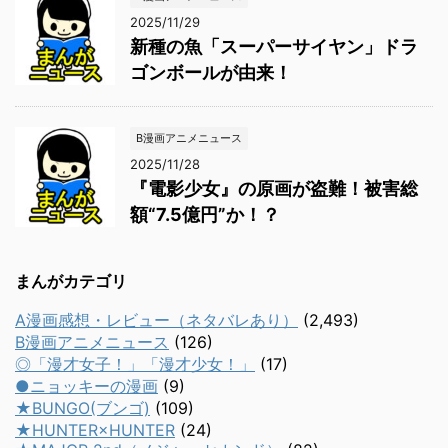
2025/11/29
新種の魚「スーパーサイヤン」ドラ
ゴンボールが由来！
B漫画アニメニュース
2025/11/28
『電影少女』の原画が盗難！被害総
額“7.5億円”か！？
まんがカテゴリ
A漫画感想・レビュー（ネタバレあり）
(2,493)
B漫画アニメニュース
(126)
◎「漫才女子！」「漫才少女！」
(17)
●ニョッキーの漫画
(9)
★BUNGO(ブンゴ)
(109)
★HUNTER×HUNTER
(24)