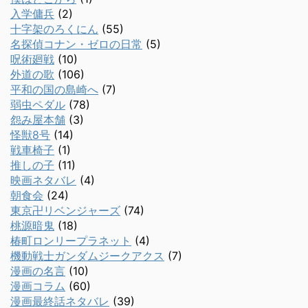
入学傭兵
(2)
十字架のろくにん
(55)
名探偵コナン・ゼロの日常
(5)
呪術廻戦
(10)
外道の歌
(106)
平和の国の島崎へ
(7)
弱虫ペダル
(78)
怨み屋本舗
(3)
怪獣8号
(14)
戦車椅子
(1)
推しの子
(11)
映画ネタバレ
(4)
朝食会
(24)
東京卍リベンジャーズ
(74)
桃源暗鬼
(18)
椿町ロンリープラネット
(4)
機動戦士ガンダムジークアクス
(7)
漫画の名言
(10)
漫画コラム
(60)
漫画最終話ネタバレ
(39)