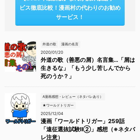
ビス徹底比較！漫画村の代わりのお勧め
サービス！
外道の歌
漫画の名言
2020/01/20
外道の歌（善悪の屑）名言集…「屑は
生きるな」「もう少し苦しんでから
死のうか？」
A漫画感想・レビュー（ネタバレあり）
★ワールドトリガー
2025/12/04
漫画「ワールドトリガー」259話
「遠征選抜試験Ⅱ②」感想（※ネタバ
レ注意）