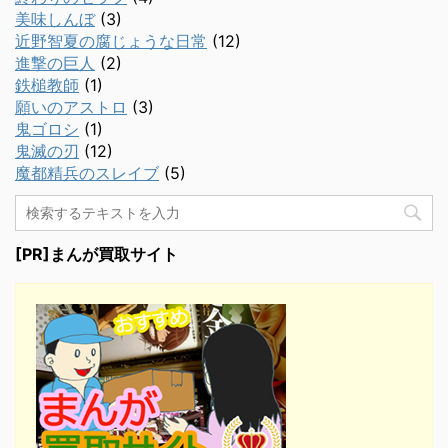
美味しんぼ
(3)
近野智夏の腐じょうな日常
(12)
進撃の巨人
(2)
鉄槌教師
(1)
願いのアストロ
(3)
鬼ゴロシ
(1)
鬼滅の刃
(12)
魔都精兵のスレイブ
(5)
[PR]まんが買取サイト