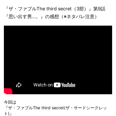
『ザ・ファブルThe third secret（3部）』第9話
『思い出す男…。』の感想（※ネタバレ注意）
今回は
『ザ・ファブルThe third secret(ザ・サードシークレッ
ト)』