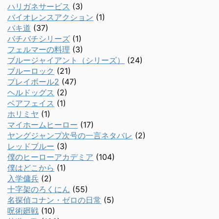
ハリガネサービス
(3)
バイオレンスアクション
(1)
バキ道
(37)
バチバチシリーズ
(1)
フェルマーの料理
(3)
ブルージャイアント（シリーズ）
(24)
ブルーロック
(21)
プレイボール2
(47)
ヘルドッグス
(2)
ベアフェイス
(1)
ホリミヤ
(1)
マイホームヒーロー
(17)
ヤングジャンプ次号の一言ネタバレ
(2)
レッドブルー
(3)
僕のヒーローアカデミア
(104)
僕はどこから
(1)
入学傭兵
(2)
十字架のろくにん
(55)
名探偵コナン・ゼロの日常
(5)
呪術廻戦
(10)