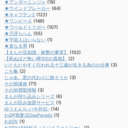
★アンダーニンジャ
(19)
★ウインドブレーカー
(64)
★キャプテン2
(122)
★ワンピース
(146)
★ワールドトリガー
(107)
★刃牙らへん
(55)
★宇宙人はいらない
(1)
★真なる男
(1)
【まんが豆知識・衝撃の事実】
(102)
【死ぬほど怖い噂100の真相】
(2)
いともたやすく行われる十三歳が生きる為のお仕事
(3)
こち亀
(2)
じゃあ、君の代わりに殺そうか
(3)
その他漫画
(71)
その他買取情報
(3)
まんが持ち込みシリーズ
(6)
まんが読み放題サービス
(1)
ゆうえんち-バキ外伝-
(14)
わQP我妻涼DesPerado
(1)
わSOV
(1)
わSPY×FAMILY（スパイファミリー）
(1)