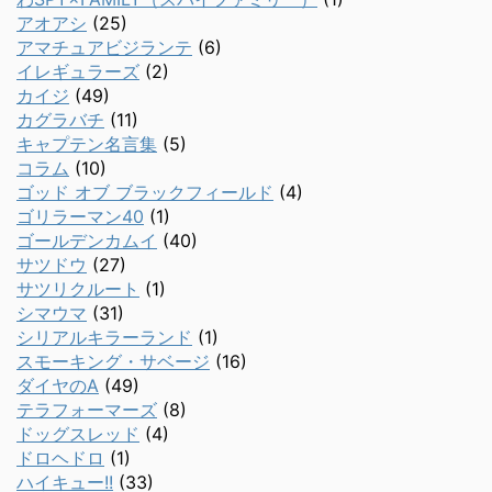
アオアシ
(25)
アマチュアビジランテ
(6)
イレギュラーズ
(2)
カイジ
(49)
カグラバチ
(11)
キャプテン名言集
(5)
コラム
(10)
ゴッド オブ ブラックフィールド
(4)
ゴリラーマン40
(1)
ゴールデンカムイ
(40)
サツドウ
(27)
サツリクルート
(1)
シマウマ
(31)
シリアルキラーランド
(1)
スモーキング・サベージ
(16)
ダイヤのA
(49)
テラフォーマーズ
(8)
ドッグスレッド
(4)
ドロヘドロ
(1)
ハイキュー!!
(33)