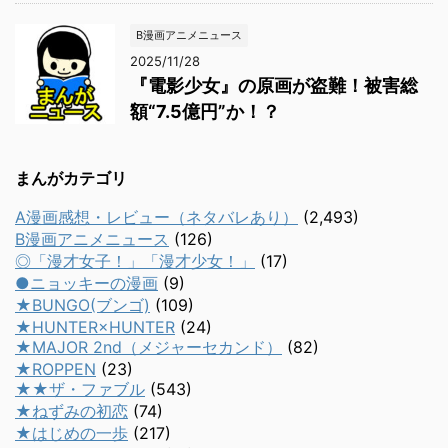
B漫画アニメニュース
2025/11/28
『電影少女』の原画が盗難！被害総
額“7.5億円”か！？
まんがカテゴリ
A漫画感想・レビュー（ネタバレあり）
(2,493)
B漫画アニメニュース
(126)
◎「漫才女子！」「漫才少女！」
(17)
●ニョッキーの漫画
(9)
★BUNGO(ブンゴ)
(109)
★HUNTER×HUNTER
(24)
★MAJOR 2nd（メジャーセカンド）
(82)
★ROPPEN
(23)
★★ザ・ファブル
(543)
★ねずみの初恋
(74)
★はじめの一歩
(217)