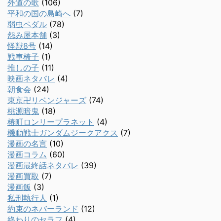
外道の歌
(106)
平和の国の島崎へ
(7)
弱虫ペダル
(78)
怨み屋本舗
(3)
怪獣8号
(14)
戦車椅子
(1)
推しの子
(11)
映画ネタバレ
(4)
朝食会
(24)
東京卍リベンジャーズ
(74)
桃源暗鬼
(18)
椿町ロンリープラネット
(4)
機動戦士ガンダムジークアクス
(7)
漫画の名言
(10)
漫画コラム
(60)
漫画最終話ネタバレ
(39)
漫画買取
(7)
漫画飯
(3)
私刑執行人
(1)
約束のネバーランド
(12)
終わりのセラフ
(4)