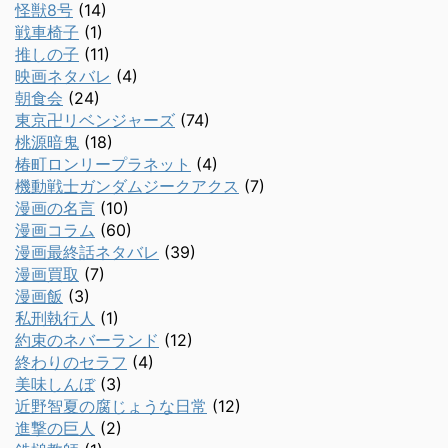
怪獣8号
(14)
戦車椅子
(1)
推しの子
(11)
映画ネタバレ
(4)
朝食会
(24)
東京卍リベンジャーズ
(74)
桃源暗鬼
(18)
椿町ロンリープラネット
(4)
機動戦士ガンダムジークアクス
(7)
漫画の名言
(10)
漫画コラム
(60)
漫画最終話ネタバレ
(39)
漫画買取
(7)
漫画飯
(3)
私刑執行人
(1)
約束のネバーランド
(12)
終わりのセラフ
(4)
美味しんぼ
(3)
近野智夏の腐じょうな日常
(12)
進撃の巨人
(2)