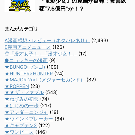
『電影少女』の原画が盗難！被害総
額“7.5億円”か！？
まんがカテゴリ
A漫画感想・レビュー（ネタバレあり）
(2,493)
B漫画アニメニュース
(126)
◎「漫才女子！」「漫才少女！」
(17)
●ニョッキーの漫画
(9)
★BUNGO(ブンゴ)
(109)
★HUNTER×HUNTER
(24)
★MAJOR 2nd（メジャーセカンド）
(82)
★ROPPEN
(23)
★★ザ・ファブル
(543)
★ねずみの初恋
(74)
★はじめの一歩
(217)
★アンダーニンジャ
(19)
★ウインドブレーカー
(64)
★キャプテン2
(122)
★ワンピース
(146)