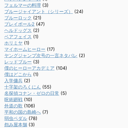
フェルマーの料理
(3)
ブルージャイアント（シリーズ）
(24)
ブルーロック
(21)
プレイボール2
(47)
ヘルドッグス
(2)
ベアフェイス
(1)
ホリミヤ
(1)
マイホームヒーロー
(17)
ヤングジャンプ次号の一言ネタバレ
(2)
レッドブルー
(3)
僕のヒーローアカデミア
(104)
僕はどこから
(1)
入学傭兵
(2)
十字架のろくにん
(55)
名探偵コナン・ゼロの日常
(5)
呪術廻戦
(10)
外道の歌
(106)
平和の国の島崎へ
(7)
弱虫ペダル
(78)
怨み屋本舗
(3)