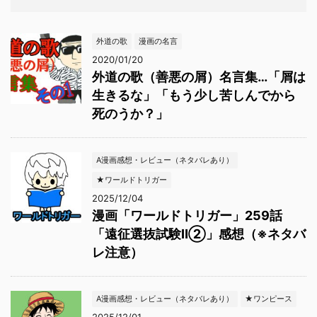
外道の歌
漫画の名言
2020/01/20
外道の歌（善悪の屑）名言集…「屑は
生きるな」「もう少し苦しんでから
死のうか？」
A漫画感想・レビュー（ネタバレあり）
★ワールドトリガー
2025/12/04
漫画「ワールドトリガー」259話
「遠征選抜試験Ⅱ②」感想（※ネタバ
レ注意）
A漫画感想・レビュー（ネタバレあり）
★ワンピース