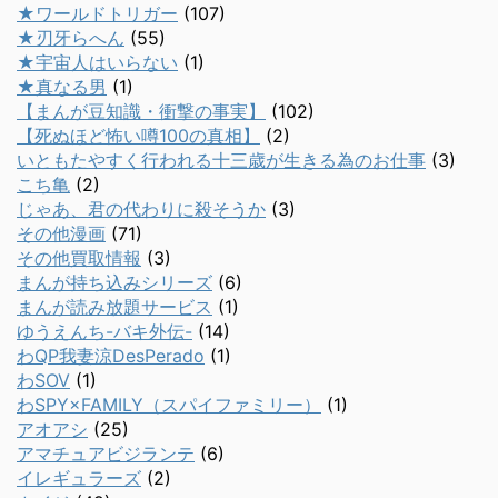
★ワールドトリガー
(107)
★刃牙らへん
(55)
★宇宙人はいらない
(1)
★真なる男
(1)
【まんが豆知識・衝撃の事実】
(102)
【死ぬほど怖い噂100の真相】
(2)
いともたやすく行われる十三歳が生きる為のお仕事
(3)
こち亀
(2)
じゃあ、君の代わりに殺そうか
(3)
その他漫画
(71)
その他買取情報
(3)
まんが持ち込みシリーズ
(6)
まんが読み放題サービス
(1)
ゆうえんち-バキ外伝-
(14)
わQP我妻涼DesPerado
(1)
わSOV
(1)
わSPY×FAMILY（スパイファミリー）
(1)
アオアシ
(25)
アマチュアビジランテ
(6)
イレギュラーズ
(2)