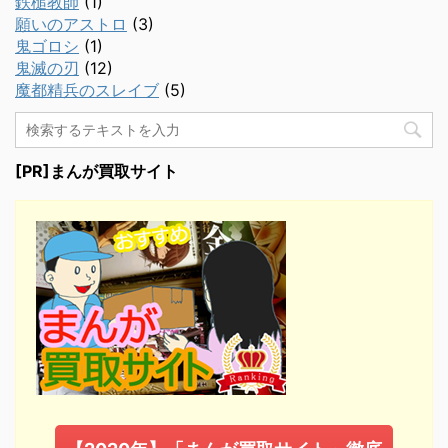
鉄槌教師
(1)
願いのアストロ
(3)
鬼ゴロシ
(1)
鬼滅の刃
(12)
魔都精兵のスレイブ
(5)
[PR]まんが買取サイト