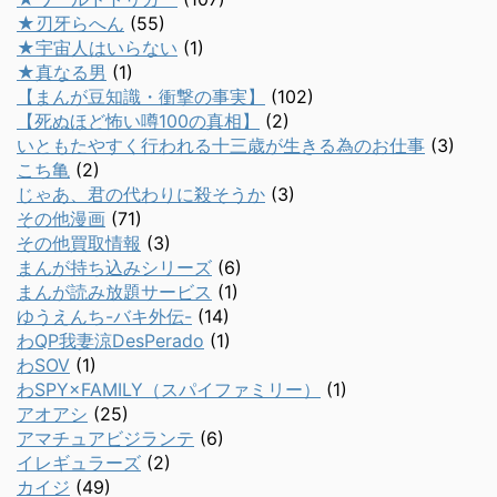
★刃牙らへん
(55)
★宇宙人はいらない
(1)
★真なる男
(1)
【まんが豆知識・衝撃の事実】
(102)
【死ぬほど怖い噂100の真相】
(2)
いともたやすく行われる十三歳が生きる為のお仕事
(3)
こち亀
(2)
じゃあ、君の代わりに殺そうか
(3)
その他漫画
(71)
その他買取情報
(3)
まんが持ち込みシリーズ
(6)
まんが読み放題サービス
(1)
ゆうえんち-バキ外伝-
(14)
わQP我妻涼DesPerado
(1)
わSOV
(1)
わSPY×FAMILY（スパイファミリー）
(1)
アオアシ
(25)
アマチュアビジランテ
(6)
イレギュラーズ
(2)
カイジ
(49)