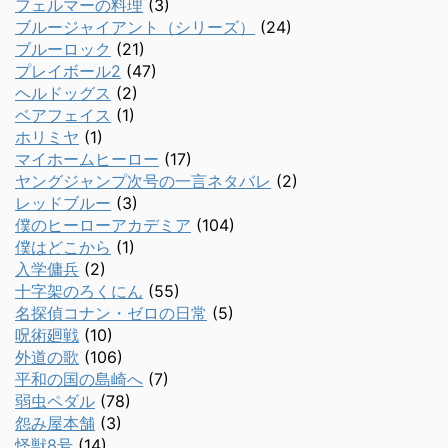
フェルマーの料理
(3)
ブルージャイアント（シリーズ）
(24)
ブルーロック
(21)
プレイボール2
(47)
ヘルドッグス
(2)
ベアフェイス
(1)
ホリミヤ
(1)
マイホームヒーロー
(17)
ヤングジャンプ次号の一言ネタバレ
(2)
レッドブルー
(3)
僕のヒーローアカデミア
(104)
僕はどこから
(1)
入学傭兵
(2)
十字架のろくにん
(55)
名探偵コナン・ゼロの日常
(5)
呪術廻戦
(10)
外道の歌
(106)
平和の国の島崎へ
(7)
弱虫ペダル
(78)
怨み屋本舗
(3)
怪獣8号
(14)