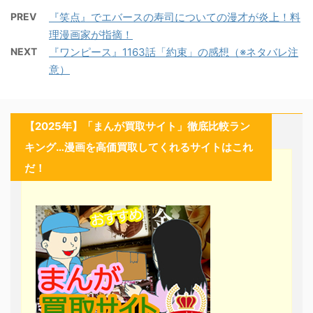
PREV
『笑点』でエバースの寿司についての漫才が炎上！料
理漫画家が指摘！
NEXT
『ワンピース』1163話「約束」の感想（※ネタバレ注
意）
【2025年】「まんが買取サイト」徹底比較ラン
キング…漫画を高価買取してくれるサイトはこれ
だ！