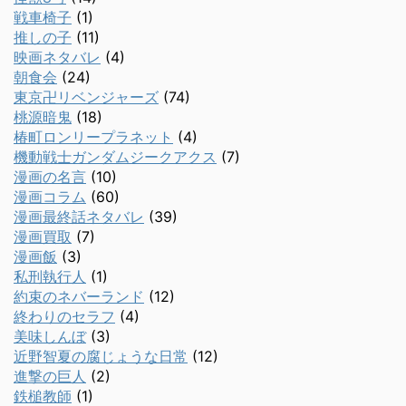
戦車椅子
(1)
推しの子
(11)
映画ネタバレ
(4)
朝食会
(24)
東京卍リベンジャーズ
(74)
桃源暗鬼
(18)
椿町ロンリープラネット
(4)
機動戦士ガンダムジークアクス
(7)
漫画の名言
(10)
漫画コラム
(60)
漫画最終話ネタバレ
(39)
漫画買取
(7)
漫画飯
(3)
私刑執行人
(1)
約束のネバーランド
(12)
終わりのセラフ
(4)
美味しんぼ
(3)
近野智夏の腐じょうな日常
(12)
進撃の巨人
(2)
鉄槌教師
(1)