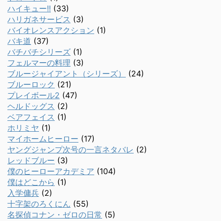
ハイキュー!!
(33)
ハリガネサービス
(3)
バイオレンスアクション
(1)
バキ道
(37)
バチバチシリーズ
(1)
フェルマーの料理
(3)
ブルージャイアント（シリーズ）
(24)
ブルーロック
(21)
プレイボール2
(47)
ヘルドッグス
(2)
ベアフェイス
(1)
ホリミヤ
(1)
マイホームヒーロー
(17)
ヤングジャンプ次号の一言ネタバレ
(2)
レッドブルー
(3)
僕のヒーローアカデミア
(104)
僕はどこから
(1)
入学傭兵
(2)
十字架のろくにん
(55)
名探偵コナン・ゼロの日常
(5)