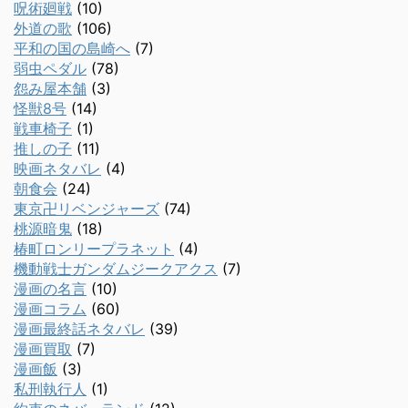
呪術廻戦
(10)
外道の歌
(106)
平和の国の島崎へ
(7)
弱虫ペダル
(78)
怨み屋本舗
(3)
怪獣8号
(14)
戦車椅子
(1)
推しの子
(11)
映画ネタバレ
(4)
朝食会
(24)
東京卍リベンジャーズ
(74)
桃源暗鬼
(18)
椿町ロンリープラネット
(4)
機動戦士ガンダムジークアクス
(7)
漫画の名言
(10)
漫画コラム
(60)
漫画最終話ネタバレ
(39)
漫画買取
(7)
漫画飯
(3)
私刑執行人
(1)