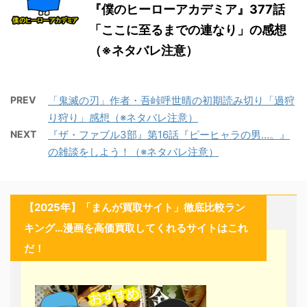
『僕のヒーローアカデミア』377話
「ここに至るまでの連なり」の感想
（※ネタバレ注意）
PREV
「鬼滅の刃」作者・吾峠呼世晴の初期読み切り「過狩
り狩り」感想（※ネタバレ注意）
NEXT
『ザ・ファブル3部』第16話『ピーヒャラの男…。』
の雑談をしよう！（※ネタバレ注意）
【2025年】「まんが買取サイト」徹底比較ラン
キング…漫画を高価買取してくれるサイトはこれ
だ！