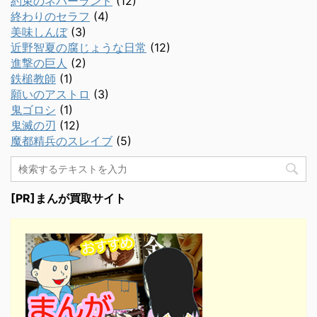
約束のネバーランド
(12)
終わりのセラフ
(4)
美味しんぼ
(3)
近野智夏の腐じょうな日常
(12)
進撃の巨人
(2)
鉄槌教師
(1)
願いのアストロ
(3)
鬼ゴロシ
(1)
鬼滅の刃
(12)
魔都精兵のスレイブ
(5)
[PR]まんが買取サイト