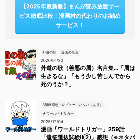
【2025年最新版】まんが読み放題サー
ビス徹底比較！漫画村の代わりのお勧め
サービス！
外道の歌
漫画の名言
2020/01/20
外道の歌（善悪の屑）名言集…「屑は
生きるな」「もう少し苦しんでから
死のうか？」
A漫画感想・レビュー（ネタバレあり）
★ワールドトリガー
2025/12/04
漫画「ワールドトリガー」259話
「遠征選抜試験Ⅱ②」感想（※ネタバ