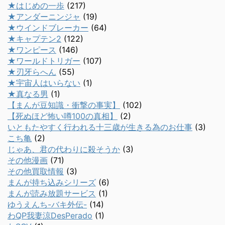
★はじめの一歩
(217)
★アンダーニンジャ
(19)
★ウインドブレーカー
(64)
★キャプテン2
(122)
★ワンピース
(146)
★ワールドトリガー
(107)
★刃牙らへん
(55)
★宇宙人はいらない
(1)
★真なる男
(1)
【まんが豆知識・衝撃の事実】
(102)
【死ぬほど怖い噂100の真相】
(2)
いともたやすく行われる十三歳が生きる為のお仕事
(3)
こち亀
(2)
じゃあ、君の代わりに殺そうか
(3)
その他漫画
(71)
その他買取情報
(3)
まんが持ち込みシリーズ
(6)
まんが読み放題サービス
(1)
ゆうえんち-バキ外伝-
(14)
わQP我妻涼DesPerado
(1)