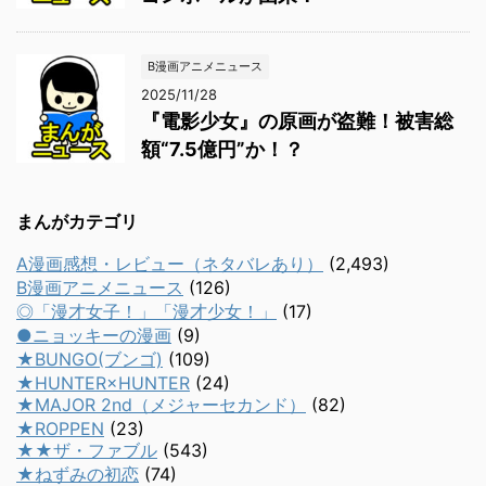
B漫画アニメニュース
2025/11/28
『電影少女』の原画が盗難！被害総
額“7.5億円”か！？
まんがカテゴリ
A漫画感想・レビュー（ネタバレあり）
(2,493)
B漫画アニメニュース
(126)
◎「漫才女子！」「漫才少女！」
(17)
●ニョッキーの漫画
(9)
★BUNGO(ブンゴ)
(109)
★HUNTER×HUNTER
(24)
★MAJOR 2nd（メジャーセカンド）
(82)
★ROPPEN
(23)
★★ザ・ファブル
(543)
★ねずみの初恋
(74)