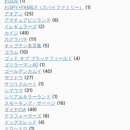
わSOV
(1)
わSPY×FAMILY（スパイファミリー）
(1)
アオアシ
(25)
アマチュアビジランテ
(6)
イレギュラーズ
(2)
カイジ
(49)
カグラバチ
(11)
キャプテン名言集
(5)
コラム
(10)
ゴッド オブ ブラックフィールド
(4)
ゴリラーマン40
(1)
ゴールデンカムイ
(40)
サツドウ
(27)
サツリクルート
(1)
シマウマ
(31)
シリアルキラーランド
(1)
スモーキング・サベージ
(16)
ダイヤのA
(49)
テラフォーマーズ
(8)
ドッグスレッド
(4)
ドロヘドロ
(1)