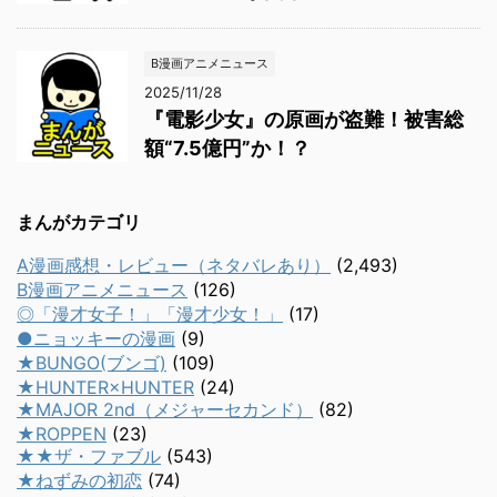
B漫画アニメニュース
2025/11/28
『電影少女』の原画が盗難！被害総
額“7.5億円”か！？
まんがカテゴリ
A漫画感想・レビュー（ネタバレあり）
(2,493)
B漫画アニメニュース
(126)
◎「漫才女子！」「漫才少女！」
(17)
●ニョッキーの漫画
(9)
★BUNGO(ブンゴ)
(109)
★HUNTER×HUNTER
(24)
★MAJOR 2nd（メジャーセカンド）
(82)
★ROPPEN
(23)
★★ザ・ファブル
(543)
★ねずみの初恋
(74)