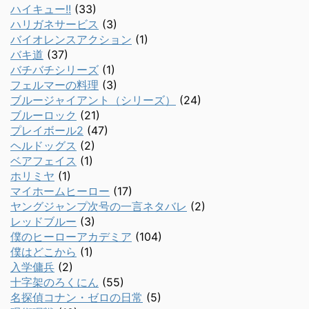
ハイキュー!!
(33)
ハリガネサービス
(3)
バイオレンスアクション
(1)
バキ道
(37)
バチバチシリーズ
(1)
フェルマーの料理
(3)
ブルージャイアント（シリーズ）
(24)
ブルーロック
(21)
プレイボール2
(47)
ヘルドッグス
(2)
ベアフェイス
(1)
ホリミヤ
(1)
マイホームヒーロー
(17)
ヤングジャンプ次号の一言ネタバレ
(2)
レッドブルー
(3)
僕のヒーローアカデミア
(104)
僕はどこから
(1)
入学傭兵
(2)
十字架のろくにん
(55)
名探偵コナン・ゼロの日常
(5)