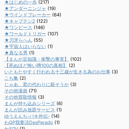
★はじめの一歩
(217)
★アンダーニンジャ
(19)
★ウインドブレーカー
(64)
★キャプテン2
(122)
★ワンピース
(146)
★ワールドトリガー
(107)
★刃牙らへん
(55)
★宇宙人はいらない
(1)
★真なる男
(1)
【まんが豆知識・衝撃の事実】
(102)
【死ぬほど怖い噂100の真相】
(2)
いともたやすく行われる十三歳が生きる為のお仕事
(3)
こち亀
(2)
じゃあ、君の代わりに殺そうか
(3)
その他漫画
(71)
その他買取情報
(3)
まんが持ち込みシリーズ
(6)
まんが読み放題サービス
(1)
ゆうえんち-バキ外伝-
(14)
わQP我妻涼DesPerado
(1)
わSOV
(1)