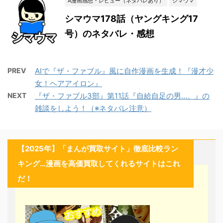
A漫画感想・レビュー（ネタバレあり）
シマウマ
シマウマ178話（ヤングキング17
号）のネタバレ・感想
PREV
AIで『ザ・ファブル』風に自作漫画を生成！『漫才少
女！ヘアアイロン』
NEXT
『ザ・ファブル3部』第11話『自給自足の男…。』の
雑談をしよう！（※ネタバレ注意）
【2025年】「まんが買取サイト」徹底比較ラン
キング…漫画を高価買取してくれるサイトはこれ
だ！