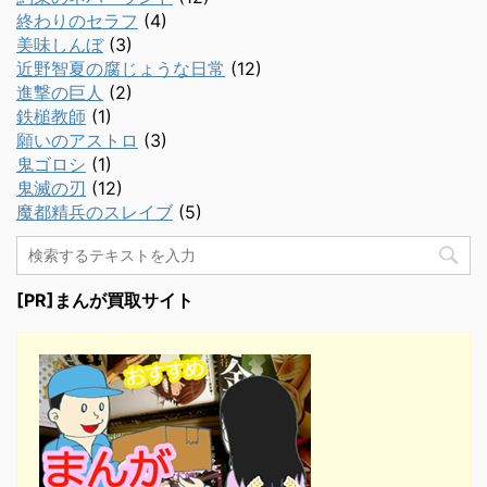
終わりのセラフ
(4)
美味しんぼ
(3)
近野智夏の腐じょうな日常
(12)
進撃の巨人
(2)
鉄槌教師
(1)
願いのアストロ
(3)
鬼ゴロシ
(1)
鬼滅の刃
(12)
魔都精兵のスレイブ
(5)
[PR]まんが買取サイト