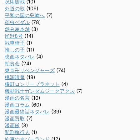
呪術廻戦
(10)
外道の歌
(106)
平和の国の島崎へ
(7)
弱虫ペダル
(78)
怨み屋本舗
(3)
怪獣8号
(14)
戦車椅子
(1)
推しの子
(11)
映画ネタバレ
(4)
朝食会
(24)
東京卍リベンジャーズ
(74)
桃源暗鬼
(18)
椿町ロンリープラネット
(4)
機動戦士ガンダムジークアクス
(7)
漫画の名言
(10)
漫画コラム
(60)
漫画最終話ネタバレ
(39)
漫画買取
(7)
漫画飯
(3)
私刑執行人
(1)
約束のネバーランド
(12)