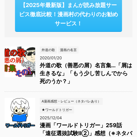
【2025年最新版】まんが読み放題サー
ビス徹底比較！漫画村の代わりのお勧め
サービス！
外道の歌
漫画の名言
2020/01/20
外道の歌（善悪の屑）名言集…「屑は
生きるな」「もう少し苦しんでから
死のうか？」
A漫画感想・レビュー（ネタバレあり）
★ワールドトリガー
2025/12/04
漫画「ワールドトリガー」259話
「遠征選抜試験Ⅱ②」感想（※ネタバ