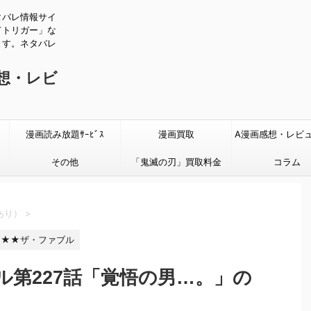
タバレ情報サイ
ドトリガー」な
ます。ネタバレ
感想・レビ
漫画読み放題ｻｰﾋﾞｽ
漫画買取
A漫画感想・レビ
その他
「鬼滅の刃」買取料金
タバレあり
コラム
あり）
>
★★ザ・ファブル
ル第227話「覚悟の男…。」の