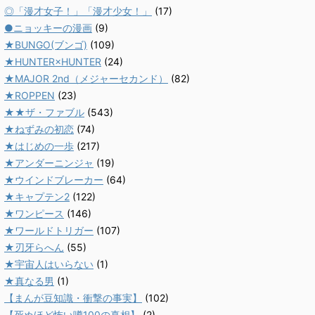
◎「漫才女子！」「漫才少女！」
(17)
●ニョッキーの漫画
(9)
★BUNGO(ブンゴ)
(109)
★HUNTER×HUNTER
(24)
★MAJOR 2nd（メジャーセカンド）
(82)
★ROPPEN
(23)
★★ザ・ファブル
(543)
★ねずみの初恋
(74)
★はじめの一歩
(217)
★アンダーニンジャ
(19)
★ウインドブレーカー
(64)
★キャプテン2
(122)
★ワンピース
(146)
★ワールドトリガー
(107)
★刃牙らへん
(55)
★宇宙人はいらない
(1)
★真なる男
(1)
【まんが豆知識・衝撃の事実】
(102)
【死ぬほど怖い噂100の真相】
(2)