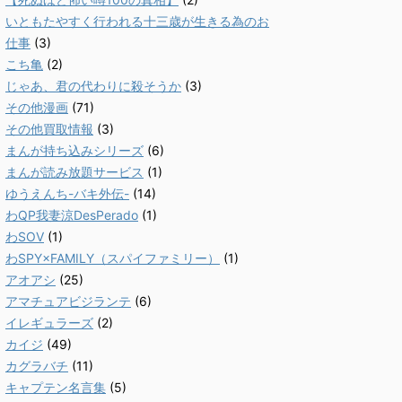
いともたやすく行われる十三歳が生きる為のお
仕事
(3)
こち亀
(2)
じゃあ、君の代わりに殺そうか
(3)
その他漫画
(71)
その他買取情報
(3)
まんが持ち込みシリーズ
(6)
まんが読み放題サービス
(1)
ゆうえんち-バキ外伝-
(14)
わQP我妻涼DesPerado
(1)
わSOV
(1)
わSPY×FAMILY（スパイファミリー）
(1)
アオアシ
(25)
アマチュアビジランテ
(6)
イレギュラーズ
(2)
カイジ
(49)
カグラバチ
(11)
キャプテン名言集
(5)