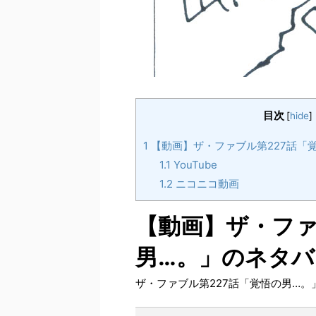
目次
[
hide
]
1
【動画】ザ・ファブル第227話「
1.1
YouTube
1.2
ニコニコ動画
【動画】ザ・ファ
男…。」のネタバ
ザ・ファブル第227話「覚悟の男…