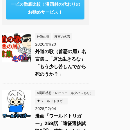
ービス徹底比較！漫画村の代わりの
お勧めサービス！
外道の歌
漫画の名言
2020/01/20
外道の歌（善悪の屑）名
言集…「屑は生きるな」
「もう少し苦しんでから
死のうか？」
A漫画感想・レビュー（ネタバレあり）
★ワールドトリガー
2025/12/04
漫画「ワールドトリガ
ー」259話「遠征選抜試