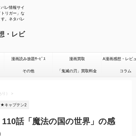
タバレ情報サイ
ドトリガー」な
ます。ネタバレ
感想・レビ
漫画読み放題ｻｰﾋﾞｽ
漫画買取
A漫画感想・レビ
その他
「鬼滅の刃」買取料金
タバレあり
コラム
あり）
>
★キャプテン2
110話「魔法の国の世界」の感
）