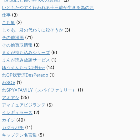
いともたやすく行われる十三歳が生きる為のお
仕事
(3)
こち亀
(2)
じゃあ、君の代わりに殺そうか
(3)
その他漫画
(71)
その他買取情報
(3)
まんが持ち込みシリーズ
(6)
まんが読み放題サービス
(1)
ゆうえんち-バキ外伝-
(14)
わQP我妻涼DesPerado
(1)
わSOV
(1)
わSPY×FAMILY（スパイファミリー）
(1)
アオアシ
(25)
アマチュアビジランテ
(6)
イレギュラーズ
(2)
カイジ
(49)
カグラバチ
(11)
キャプテン名言集
(5)