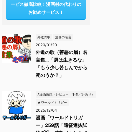
ービス徹底比較！漫画村の代わりの
お勧めサービス！
外道の歌
漫画の名言
2020/01/20
外道の歌（善悪の屑）名
言集…「屑は生きるな」
「もう少し苦しんでから
死のうか？」
A漫画感想・レビュー（ネタバレあり）
★ワールドトリガー
2025/12/04
漫画「ワールドトリガ
ー」259話「遠征選抜試