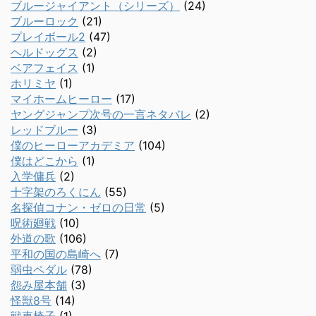
ブルージャイアント（シリーズ）
(24)
ブルーロック
(21)
プレイボール2
(47)
ヘルドッグス
(2)
ベアフェイス
(1)
ホリミヤ
(1)
マイホームヒーロー
(17)
ヤングジャンプ次号の一言ネタバレ
(2)
レッドブルー
(3)
僕のヒーローアカデミア
(104)
僕はどこから
(1)
入学傭兵
(2)
十字架のろくにん
(55)
名探偵コナン・ゼロの日常
(5)
呪術廻戦
(10)
外道の歌
(106)
平和の国の島崎へ
(7)
弱虫ペダル
(78)
怨み屋本舗
(3)
怪獣8号
(14)