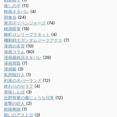
戦車椅子
(1)
推しの子
(11)
映画ネタバレ
(4)
朝食会
(24)
東京卍リベンジャーズ
(74)
桃源暗鬼
(18)
椿町ロンリープラネット
(4)
機動戦士ガンダムジークアクス
(7)
漫画の名言
(10)
漫画コラム
(60)
漫画最終話ネタバレ
(39)
漫画買取
(7)
漫画飯
(3)
私刑執行人
(1)
約束のネバーランド
(12)
終わりのセラフ
(4)
美味しんぼ
(3)
近野智夏の腐じょうな日常
(12)
進撃の巨人
(2)
鉄槌教師
(1)
願いのアストロ
(3)