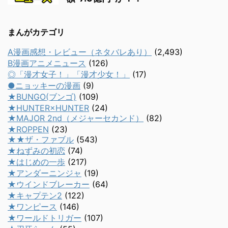
まんがカテゴリ
A漫画感想・レビュー（ネタバレあり）
(2,493)
B漫画アニメニュース
(126)
◎「漫才女子！」「漫才少女！」
(17)
●ニョッキーの漫画
(9)
★BUNGO(ブンゴ)
(109)
★HUNTER×HUNTER
(24)
★MAJOR 2nd（メジャーセカンド）
(82)
★ROPPEN
(23)
★★ザ・ファブル
(543)
★ねずみの初恋
(74)
★はじめの一歩
(217)
★アンダーニンジャ
(19)
★ウインドブレーカー
(64)
★キャプテン2
(122)
★ワンピース
(146)
★ワールドトリガー
(107)