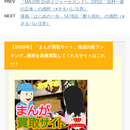
PREV
『MAJOR 2nd(メジャーセカンド)』291話「花村一家
の正体」の感想（※ネタバレ注意）
NEXT
漫画「はじめの一歩」1476話「断ち切れ」の感想（※
ネタバレ注意）
【2025年】「まんが買取サイト」徹底比較ラン
キング…漫画を高価買取してくれるサイトはこれ
だ！