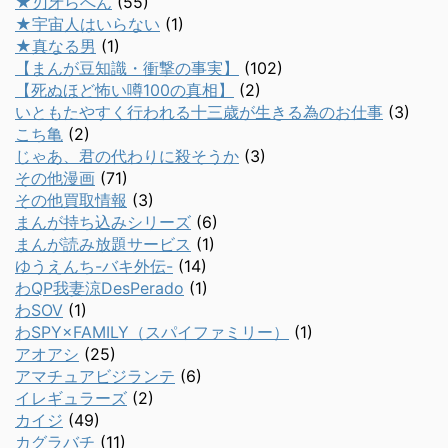
★刃牙らへん
(55)
★宇宙人はいらない
(1)
★真なる男
(1)
【まんが豆知識・衝撃の事実】
(102)
【死ぬほど怖い噂100の真相】
(2)
いともたやすく行われる十三歳が生きる為のお仕事
(3)
こち亀
(2)
じゃあ、君の代わりに殺そうか
(3)
その他漫画
(71)
その他買取情報
(3)
まんが持ち込みシリーズ
(6)
まんが読み放題サービス
(1)
ゆうえんち-バキ外伝-
(14)
わQP我妻涼DesPerado
(1)
わSOV
(1)
わSPY×FAMILY（スパイファミリー）
(1)
アオアシ
(25)
アマチュアビジランテ
(6)
イレギュラーズ
(2)
カイジ
(49)
カグラバチ
(11)