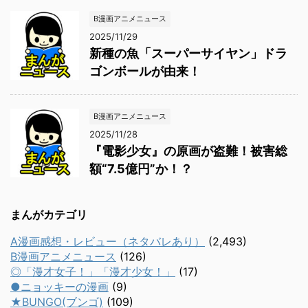
B漫画アニメニュース
2025/11/29
新種の魚「スーパーサイヤン」ドラ
ゴンボールが由来！
B漫画アニメニュース
2025/11/28
『電影少女』の原画が盗難！被害総
額“7.5億円”か！？
まんがカテゴリ
A漫画感想・レビュー（ネタバレあり）
(2,493)
B漫画アニメニュース
(126)
◎「漫才女子！」「漫才少女！」
(17)
●ニョッキーの漫画
(9)
★BUNGO(ブンゴ)
(109)