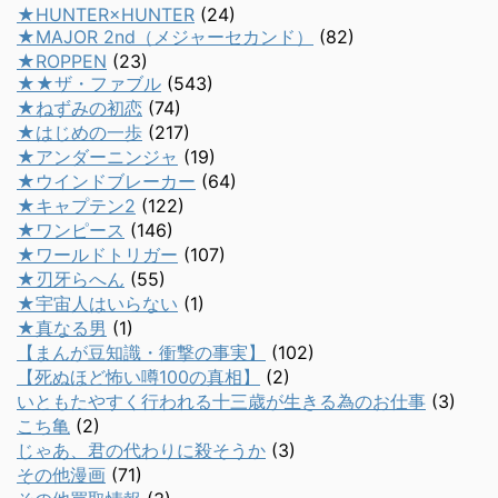
★HUNTER×HUNTER
(24)
★MAJOR 2nd（メジャーセカンド）
(82)
★ROPPEN
(23)
★★ザ・ファブル
(543)
★ねずみの初恋
(74)
★はじめの一歩
(217)
★アンダーニンジャ
(19)
★ウインドブレーカー
(64)
★キャプテン2
(122)
★ワンピース
(146)
★ワールドトリガー
(107)
★刃牙らへん
(55)
★宇宙人はいらない
(1)
★真なる男
(1)
【まんが豆知識・衝撃の事実】
(102)
【死ぬほど怖い噂100の真相】
(2)
いともたやすく行われる十三歳が生きる為のお仕事
(3)
こち亀
(2)
じゃあ、君の代わりに殺そうか
(3)
その他漫画
(71)