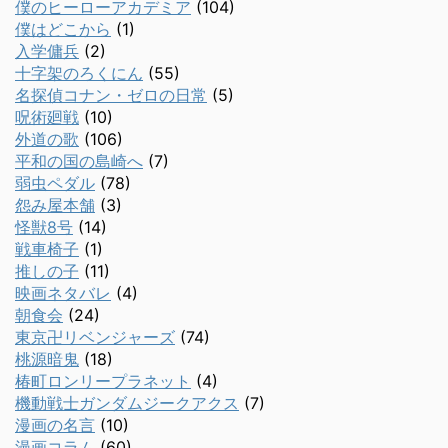
僕のヒーローアカデミア
(104)
僕はどこから
(1)
入学傭兵
(2)
十字架のろくにん
(55)
名探偵コナン・ゼロの日常
(5)
呪術廻戦
(10)
外道の歌
(106)
平和の国の島崎へ
(7)
弱虫ペダル
(78)
怨み屋本舗
(3)
怪獣8号
(14)
戦車椅子
(1)
推しの子
(11)
映画ネタバレ
(4)
朝食会
(24)
東京卍リベンジャーズ
(74)
桃源暗鬼
(18)
椿町ロンリープラネット
(4)
機動戦士ガンダムジークアクス
(7)
漫画の名言
(10)
漫画コラム
(60)