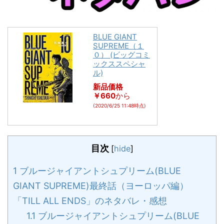
BLUE GIANT
SUPREME（１
０） (ビッグコミ
ックススペシャ
ル)
新品価格
￥660
から
(2020/6/25 11:48時点)
目次
[
hide
]
1
ブルージャイアントシュプリーム(BLUE
GIANT SUPREME)最終話（ヨーロッパ編）
「TILL ALL ENDS」のネタバレ・感想
1.1
ブルージャイアントシュプリーム(BLUE