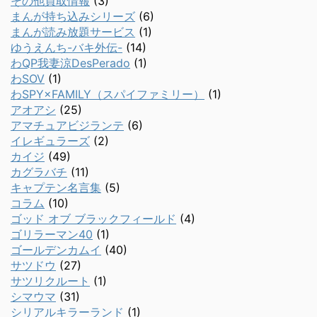
その他買取情報
(3)
まんが持ち込みシリーズ
(6)
まんが読み放題サービス
(1)
ゆうえんち-バキ外伝-
(14)
わQP我妻涼DesPerado
(1)
わSOV
(1)
わSPY×FAMILY（スパイファミリー）
(1)
アオアシ
(25)
アマチュアビジランテ
(6)
イレギュラーズ
(2)
カイジ
(49)
カグラバチ
(11)
キャプテン名言集
(5)
コラム
(10)
ゴッド オブ ブラックフィールド
(4)
ゴリラーマン40
(1)
ゴールデンカムイ
(40)
サツドウ
(27)
サツリクルート
(1)
シマウマ
(31)
シリアルキラーランド
(1)