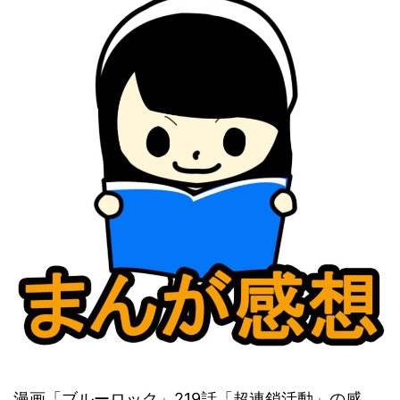
漫画「ブルーロック」219話「超連鎖活動」の感