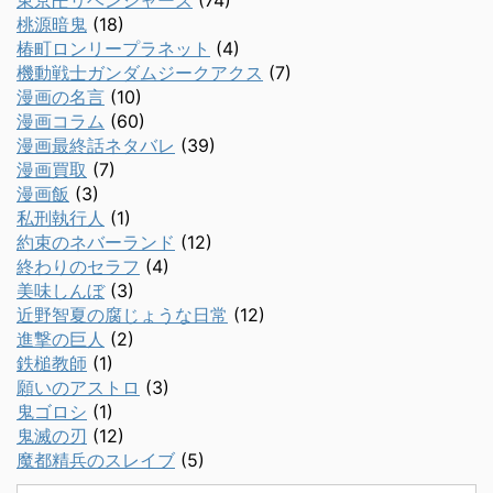
東京卍リベンジャーズ
(74)
桃源暗鬼
(18)
椿町ロンリープラネット
(4)
機動戦士ガンダムジークアクス
(7)
漫画の名言
(10)
漫画コラム
(60)
漫画最終話ネタバレ
(39)
漫画買取
(7)
漫画飯
(3)
私刑執行人
(1)
約束のネバーランド
(12)
終わりのセラフ
(4)
美味しんぼ
(3)
近野智夏の腐じょうな日常
(12)
進撃の巨人
(2)
鉄槌教師
(1)
願いのアストロ
(3)
鬼ゴロシ
(1)
鬼滅の刃
(12)
魔都精兵のスレイブ
(5)