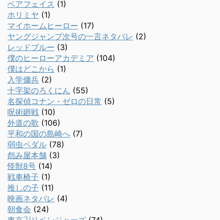
ベアフェイス
(1)
ホリミヤ
(1)
マイホームヒーロー
(17)
ヤングジャンプ次号の一言ネタバレ
(2)
レッドブルー
(3)
僕のヒーローアカデミア
(104)
僕はどこから
(1)
入学傭兵
(2)
十字架のろくにん
(55)
名探偵コナン・ゼロの日常
(5)
呪術廻戦
(10)
外道の歌
(106)
平和の国の島崎へ
(7)
弱虫ペダル
(78)
怨み屋本舗
(3)
怪獣8号
(14)
戦車椅子
(1)
推しの子
(11)
映画ネタバレ
(4)
朝食会
(24)