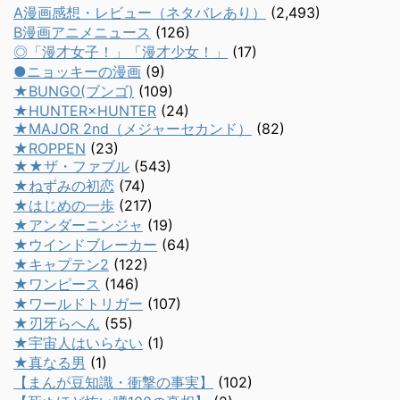
A漫画感想・レビュー（ネタバレあり）
(2,493)
B漫画アニメニュース
(126)
◎「漫才女子！」「漫才少女！」
(17)
●ニョッキーの漫画
(9)
★BUNGO(ブンゴ)
(109)
★HUNTER×HUNTER
(24)
★MAJOR 2nd（メジャーセカンド）
(82)
★ROPPEN
(23)
★★ザ・ファブル
(543)
★ねずみの初恋
(74)
★はじめの一歩
(217)
★アンダーニンジャ
(19)
★ウインドブレーカー
(64)
★キャプテン2
(122)
★ワンピース
(146)
★ワールドトリガー
(107)
★刃牙らへん
(55)
★宇宙人はいらない
(1)
★真なる男
(1)
【まんが豆知識・衝撃の事実】
(102)