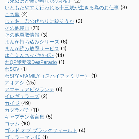
【死ぬほど怖い噂100の真相】
(2)
いともたやすく行われる十三歳が生きる為のお仕事
(3)
こち亀
(2)
じゃあ、君の代わりに殺そうか
(3)
その他漫画
(71)
その他買取情報
(3)
まんが持ち込みシリーズ
(6)
まんが読み放題サービス
(1)
ゆうえんち-バキ外伝-
(14)
わQP我妻涼DesPerado
(1)
わSOV
(1)
わSPY×FAMILY（スパイファミリー）
(1)
アオアシ
(25)
アマチュアビジランテ
(6)
イレギュラーズ
(2)
カイジ
(49)
カグラバチ
(11)
キャプテン名言集
(5)
コラム
(10)
ゴッド オブ ブラックフィールド
(4)
ゴリラーマン40
(1)