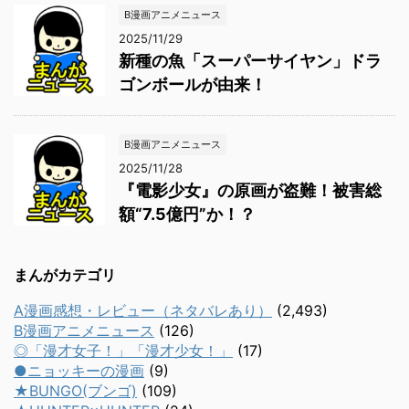
B漫画アニメニュース
2025/11/29
新種の魚「スーパーサイヤン」ドラ
ゴンボールが由来！
B漫画アニメニュース
2025/11/28
『電影少女』の原画が盗難！被害総
額“7.5億円”か！？
まんがカテゴリ
A漫画感想・レビュー（ネタバレあり）
(2,493)
B漫画アニメニュース
(126)
◎「漫才女子！」「漫才少女！」
(17)
●ニョッキーの漫画
(9)
★BUNGO(ブンゴ)
(109)