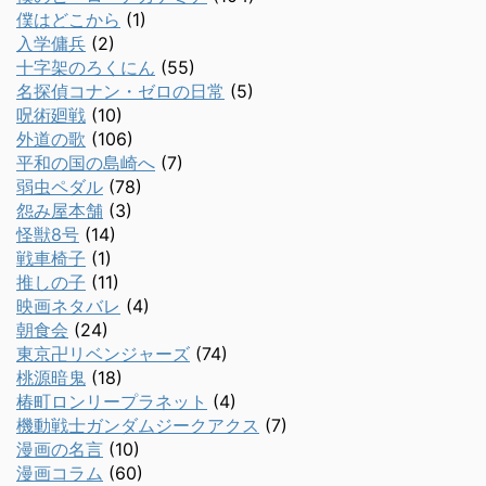
僕はどこから
(1)
入学傭兵
(2)
十字架のろくにん
(55)
名探偵コナン・ゼロの日常
(5)
呪術廻戦
(10)
外道の歌
(106)
平和の国の島崎へ
(7)
弱虫ペダル
(78)
怨み屋本舗
(3)
怪獣8号
(14)
戦車椅子
(1)
推しの子
(11)
映画ネタバレ
(4)
朝食会
(24)
東京卍リベンジャーズ
(74)
桃源暗鬼
(18)
椿町ロンリープラネット
(4)
機動戦士ガンダムジークアクス
(7)
漫画の名言
(10)
漫画コラム
(60)