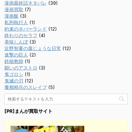
漫画最終話ネタバレ
(39)
漫画買取
(7)
漫画飯
(3)
私刑執行人
(1)
約束のネバーランド
(12)
終わりのセラフ
(4)
美味しんぼ
(3)
近野智夏の腐じょうな日常
(12)
進撃の巨人
(2)
鉄槌教師
(1)
願いのアストロ
(3)
鬼ゴロシ
(1)
鬼滅の刃
(12)
魔都精兵のスレイブ
(5)
[PR]まんが買取サイト