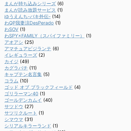
まんが持ち込みシリーズ
(6)
まんが読み放題サービス
(1)
ゆうえんち-バキ外伝-
(14)
わQP我妻涼DesPerado
(1)
わSOV
(1)
わSPY×FAMILY（スパイファミリー）
(1)
アオアシ
(25)
アマチュアビジランテ
(6)
イレギュラーズ
(2)
カイジ
(49)
カグラバチ
(11)
キャプテン名言集
(5)
コラム
(10)
ゴッド オブ ブラックフィールド
(4)
ゴリラーマン40
(1)
ゴールデンカムイ
(40)
サツドウ
(27)
サツリクルート
(1)
シマウマ
(31)
シリアルキラーランド
(1)