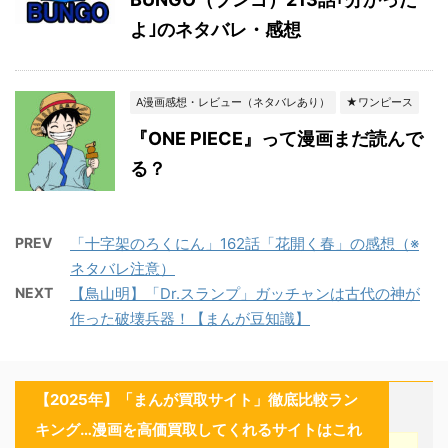
よ｣のネタバレ・感想
A漫画感想・レビュー（ネタバレあり）
★ワンピース
『ONE PIECE』って漫画まだ読んで
る？
PREV
「十字架のろくにん」162話「花開く春」の感想（※
ネタバレ注意）
NEXT
【鳥山明】「Dr.スランプ」ガッチャンは古代の神が
作った破壊兵器！【まんが豆知識】
【2025年】「まんが買取サイト」徹底比較ラン
キング…漫画を高価買取してくれるサイトはこれ