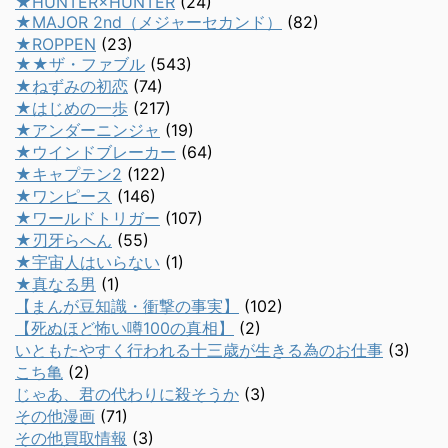
★HUNTER×HUNTER
(24)
★MAJOR 2nd（メジャーセカンド）
(82)
★ROPPEN
(23)
★★ザ・ファブル
(543)
★ねずみの初恋
(74)
★はじめの一歩
(217)
★アンダーニンジャ
(19)
★ウインドブレーカー
(64)
★キャプテン2
(122)
★ワンピース
(146)
★ワールドトリガー
(107)
★刃牙らへん
(55)
★宇宙人はいらない
(1)
★真なる男
(1)
【まんが豆知識・衝撃の事実】
(102)
【死ぬほど怖い噂100の真相】
(2)
いともたやすく行われる十三歳が生きる為のお仕事
(3)
こち亀
(2)
じゃあ、君の代わりに殺そうか
(3)
その他漫画
(71)
その他買取情報
(3)