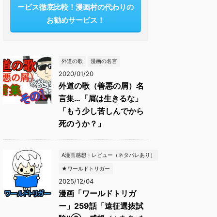
ービス徹底比較！漫画村の代わりの
お勧めサービス！
外道の歌
漫画の名言
2020/01/20
外道の歌（善悪の屑）名
言集…「屑は生きるな」
「もう少し苦しんでから
死のうか？」
A漫画感想・レビュー（ネタバレあり）
★ワールドトリガー
2025/12/04
漫画「ワールドトリガ
ー」259話「遠征選抜試