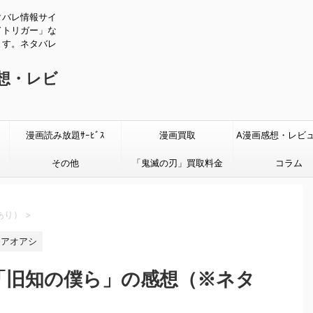
タバレ情報サイ
ドトリガー」な
ます。ネタバレ
感想・レビ
漫画読み放題ｻｰﾋﾞｽ
漫画買取
A漫画感想・レビ
その他
「鬼滅の刃」買取料金
タバレあり
コラム
あり）
>
アオアシ
話「旧知の僕ら」の感想（※ネタ