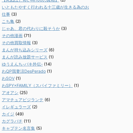
いともたやすく行われる十三歳が生きる為のお
仕事
(3)
こち亀
(2)
じゃあ、君の代わりに殺そうか
(3)
その他漫画
(71)
その他買取情報
(3)
まんが持ち込みシリーズ
(6)
まんが読み放題サービス
(1)
ゆうえんち-バキ外伝-
(14)
わQP我妻涼DesPerado
(1)
わSOV
(1)
わSPY×FAMILY（スパイファミリー）
(1)
アオアシ
(25)
アマチュアビジランテ
(6)
イレギュラーズ
(2)
カイジ
(49)
カグラバチ
(11)
キャプテン名言集
(5)