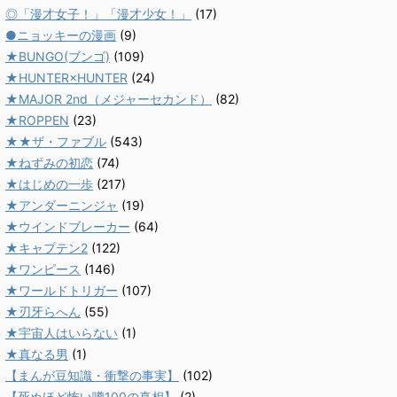
◎「漫才女子！」「漫才少女！」
(17)
●ニョッキーの漫画
(9)
★BUNGO(ブンゴ)
(109)
★HUNTER×HUNTER
(24)
★MAJOR 2nd（メジャーセカンド）
(82)
★ROPPEN
(23)
★★ザ・ファブル
(543)
★ねずみの初恋
(74)
★はじめの一歩
(217)
★アンダーニンジャ
(19)
★ウインドブレーカー
(64)
★キャプテン2
(122)
★ワンピース
(146)
★ワールドトリガー
(107)
★刃牙らへん
(55)
★宇宙人はいらない
(1)
★真なる男
(1)
【まんが豆知識・衝撃の事実】
(102)
【死ぬほど怖い噂100の真相】
(2)