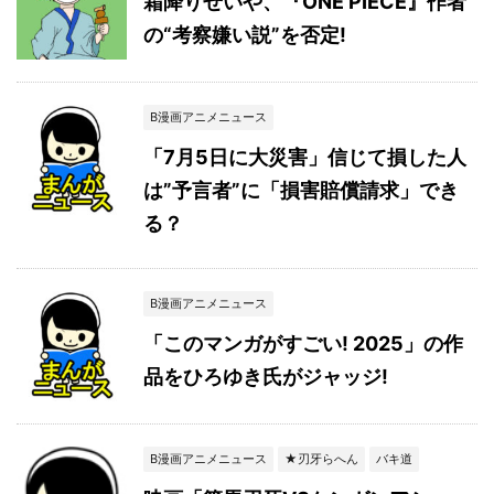
霜降りせいや、『ONE PIECE』作者
の“考察嫌い説”を否定!
B漫画アニメニュース
「7月5日に大災害」信じて損した人
は”予言者”に「損害賠償請求」でき
る？
B漫画アニメニュース
「このマンガがすごい! 2025」の作
品をひろゆき氏がジャッジ!
B漫画アニメニュース
★刃牙らへん
バキ道