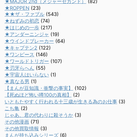
★MAJOR 2nd（メジャーセカンド）
(82)
★ROPPEN
(23)
★★ザ・ファブル
(543)
★ねずみの初恋
(74)
★はじめの一歩
(217)
★アンダーニンジャ
(19)
★ウインドブレーカー
(64)
★キャプテン2
(122)
★ワンピース
(146)
★ワールドトリガー
(107)
★刃牙らへん
(55)
★宇宙人はいらない
(1)
★真なる男
(1)
【まんが豆知識・衝撃の事実】
(102)
【死ぬほど怖い噂100の真相】
(2)
いともたやすく行われる十三歳が生きる為のお仕事
(3)
こち亀
(2)
じゃあ、君の代わりに殺そうか
(3)
その他漫画
(71)
その他買取情報
(3)
まんが持ち込みシリーズ
(6)