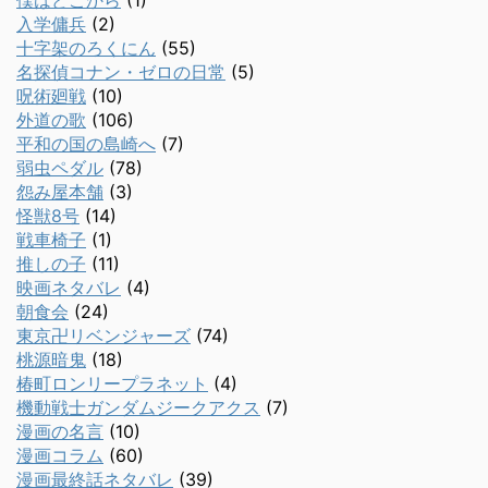
僕はどこから
(1)
入学傭兵
(2)
十字架のろくにん
(55)
名探偵コナン・ゼロの日常
(5)
呪術廻戦
(10)
外道の歌
(106)
平和の国の島崎へ
(7)
弱虫ペダル
(78)
怨み屋本舗
(3)
怪獣8号
(14)
戦車椅子
(1)
推しの子
(11)
映画ネタバレ
(4)
朝食会
(24)
東京卍リベンジャーズ
(74)
桃源暗鬼
(18)
椿町ロンリープラネット
(4)
機動戦士ガンダムジークアクス
(7)
漫画の名言
(10)
漫画コラム
(60)
漫画最終話ネタバレ
(39)