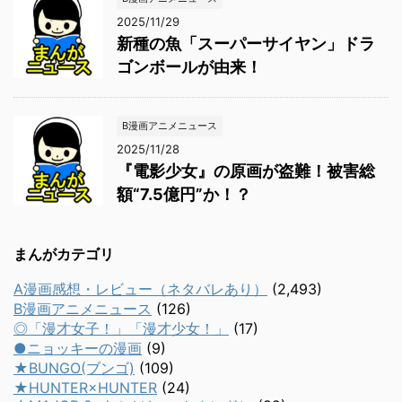
2025/11/29
新種の魚「スーパーサイヤン」ドラ
ゴンボールが由来！
B漫画アニメニュース
2025/11/28
『電影少女』の原画が盗難！被害総
額“7.5億円”か！？
まんがカテゴリ
A漫画感想・レビュー（ネタバレあり）
(2,493)
B漫画アニメニュース
(126)
◎「漫才女子！」「漫才少女！」
(17)
●ニョッキーの漫画
(9)
★BUNGO(ブンゴ)
(109)
★HUNTER×HUNTER
(24)