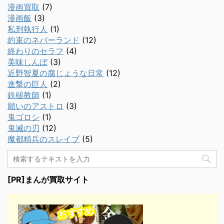
漫画買取
(7)
漫画飯
(3)
私刑執行人
(1)
約束のネバーランド
(12)
終わりのセラフ
(4)
美味しんぼ
(3)
近野智夏の腐じょうな日常
(12)
進撃の巨人
(2)
鉄槌教師
(1)
願いのアストロ
(3)
鬼ゴロシ
(1)
鬼滅の刃
(12)
魔都精兵のスレイブ
(5)
[PR]まんが買取サイト